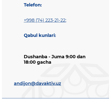
Telefon
:
+998 (74) 223-21-22
;
Qabul kunlari
:
Dushanba - Juma 9:00 dan
18:00 gacha
andijon@davaktiv.uz