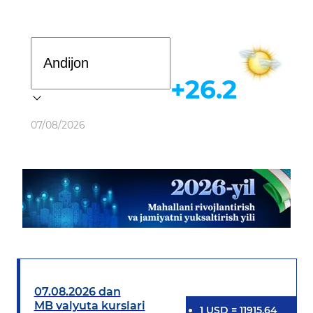
Davlat dasturi
+26.2
Ob-havo
07/08/2026
07.08.2026 dan
MB valyuta kurslari
1
USD
=
11915.64