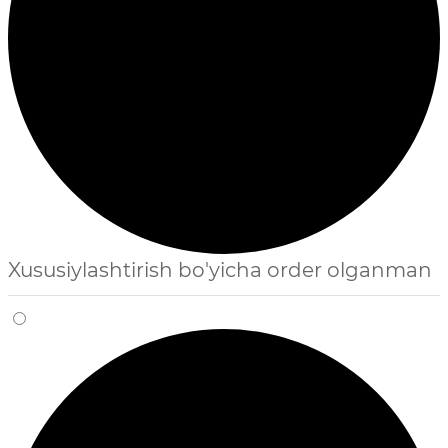
Xususiylashtirish bo'yicha order olganman