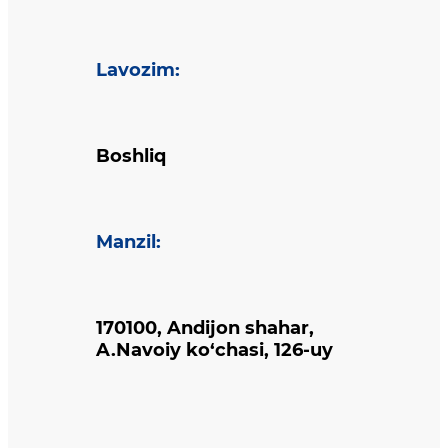
Lavozim
:
Boshliq
Manzil
:
170100, Andijon shahar,
A.Navoiy ko‘chasi, 126-uy