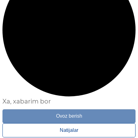
Xa, xabarim bor
Ovoz berish
Natijalar