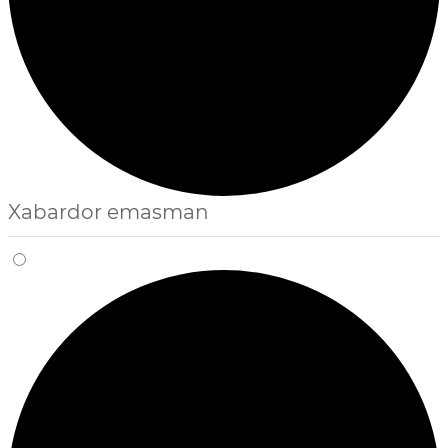
Xabardor emasman