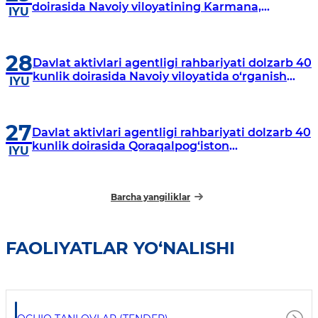
doirasida Navoiy viloyatining Karmana,
IYU
Navbahor, Xatirchi va Nurota tumanlarida
o‘rganish o‘tkazmoqda
28
Davlat aktivlari agentligi rahbariyati dolzarb 40
kunlik doirasida Navoiy viloyatida o‘rganish
IYU
o‘tkazdi
27
Davlat aktivlari agentligi rahbariyati dolzarb 40
kunlik doirasida Qoraqalpog‘iston
IYU
Respublikasida o‘rganish o‘tkazmoqda
Barcha yangiliklar
FAOLIYATLAR YO‘NALISHI