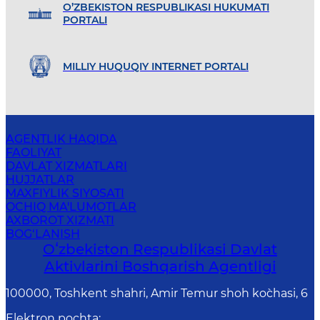
O’ZBEKISTON RESPUBLIKASI HUKUMATI
PORTALI
MILLIY HUQUQIY INTERNET PORTALI
AGENTLIK HAQIDA
FAOLIYAT
DAVLAT XIZMATLARI
HUJJATLAR
MAXFIYLIK SIYOSATI
OCHIQ MA'LUMOTLAR
AXBOROT XIZMATI
BOG‘LANISH
Oʻzbekiston Respublikasi Davlat
Aktivlarini Boshqarish Agentligi
100000, Toshkent shahri, Amir Temur shoh ko`chasi, 6
Elektron pochta
: