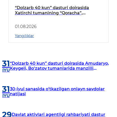
“Dolzarb 40 kun” dasturi doirasida
Xatirchi tumanining “Qoracha”,
“Nayman”, “A.Navoiy” va “Damariq”
mahallalarida manzilli o‘rganishlar olib
01.08.2026
borildi
Yangiliklar
31
“Dolzarb 40 kun” dasturi doirasida Amudaryo,
Keygeli, Bo'zatov tumanlarida manzilli
IYU
o‘rganishlar olib borildi
31
30-iyul sanasida o'tkazilgan onlayn savdolar
natijasi
IYU
29
Davlat aktivlari agentligi rahbariyati dastur