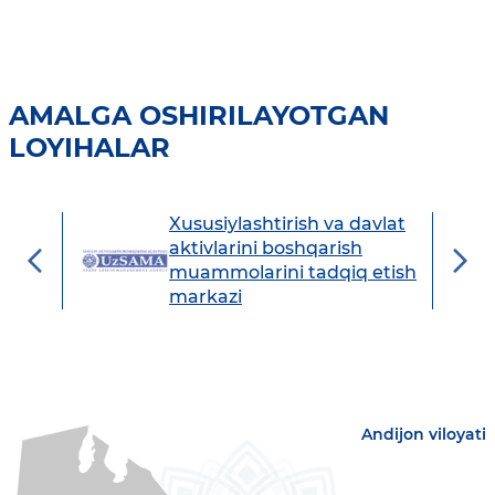
AMALGA OSHIRILAYOTGAN
LOYIHALAR
Xususiylashtirish va davlat
avdo
aktivlarini boshqarish
muammolarini tadqiq etish
markazi
Andijon viloyati