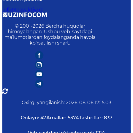
info@davaktiv.uz
© 2001-
2026
Barcha huquqlar
himoyalangan. Ushbu veb-saytdagi
ma’lumotlardan foydalanganda havola
ko‘rsatilishi shart.
Oxirgi yangilanish
:
2026-08-06 17:15:03
Onlayn:
47
Amallar:
5374
Tashriflar:
837
Veb-saytdagi o‘rtacha vaqt:
1214