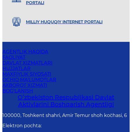
PORTALI
MILLIY HUQUQIY INTERNET PORTALI
AGENTLIK HAQIDA
FAOLIYAT
DAVLAT XIZMATLARI
HUJJATLAR
MAXFIYLIK SIYOSATI
OCHIQ MA'LUMOTLAR
AXBOROT XIZMATI
BOG‘LANISH
Oʻzbekiston Respublikasi Davlat
Aktivlarini Boshqarish Agentligi
100000, Toshkent shahri, Amir Temur shoh ko`chasi, 6
Elektron pochta
: