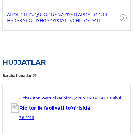
AHOLINI FAVQULODDA VAZIYATLARDA TO'G'RI
HARAKAT QILISHGA O'RGATUVCHI FOYDALI
HAVOLALAR
HUJJATLAR
Barcha hujjatlar
O‘zbekiston Respublikasining Qonuni №O‘RQ-1163. Qabul
qilingan sana 07.08.2026. Kuchga kirish sanasi 08.11.2026
Rieltorlik faoliyati to‘g‘risida
7.8.2026