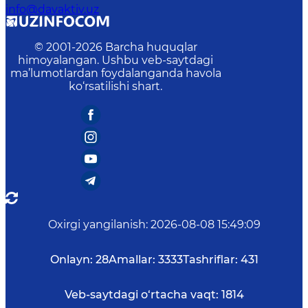
info@davaktiv.uz
© 2001-
2026
Barcha huquqlar
himoyalangan. Ushbu veb-saytdagi
ma’lumotlardan foydalanganda havola
ko‘rsatilishi shart.
Oxirgi yangilanish
:
2026-08-08 15:49:09
Onlayn:
28
Amallar:
3333
Tashriflar:
431
Veb-saytdagi o‘rtacha vaqt:
1814