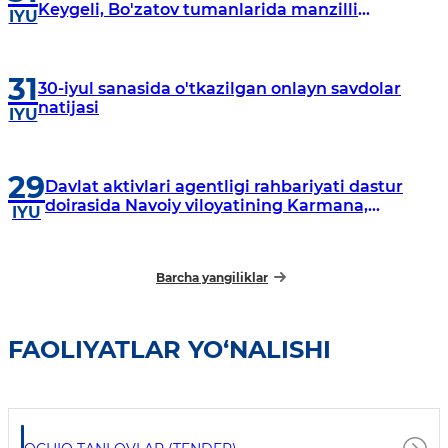
Keygeli, Bo'zatov tumanlarida manzilli
IYU
o‘rganishlar olib borildi
31
30-iyul sanasida o'tkazilgan onlayn savdolar
natijasi
IYU
29
Davlat aktivlari agentligi rahbariyati dastur
doirasida Navoiy viloyatining Karmana,
IYU
Navbahor, Xatirchi va Nurota tumanlarida
o‘rganish o‘tkazmoqda
Barcha yangiliklar
FAOLIYATLAR YO‘NALISHI