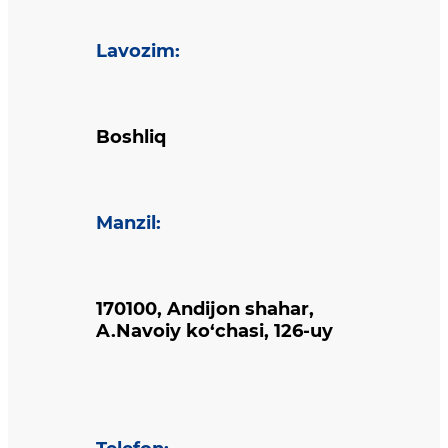
Lavozim
:
Boshliq
Manzil
:
170100, Andijon shahar,
A.Navoiy ko‘chasi, 126-uy