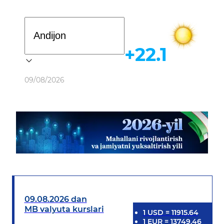
Davlat dasturi
+22.1
Ob-havo
09/08/2026
09.08.2026 dan
MB valyuta kurslari
1
USD
=
11915.64
1
EUR
=
13749.46