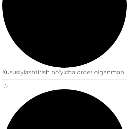
Xususiylashtirish bo'yicha order olganman