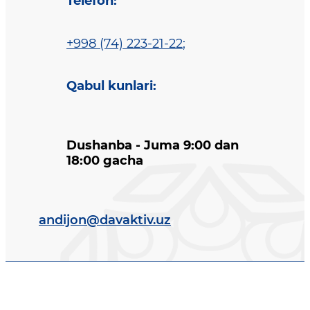
Telefon
:
+998 (74) 223-21-22
;
Qabul kunlari
:
Dushanba - Juma 9:00 dan
18:00 gacha
andijon@davaktiv.uz