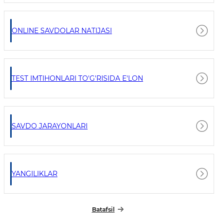
ONLINE SAVDOLAR NATIJASI
TEST IMTIHONLARI TO'G'RISIDA E'LON
SAVDO JARAYONLARI
YANGILIKLAR
Batafsil