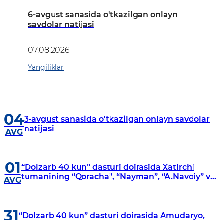
6-avgust sanasida o'tkazilgan onlayn
savdolar natijasi
07.08.2026
Yangiliklar
04
3-avgust sanasida o'tkazilgan onlayn savdolar
natijasi
AVG
01
“Dolzarb 40 kun” dasturi doirasida Xatirchi
tumanining “Qoracha”, “Nayman”, “A.Navoiy” va
AVG
“Damariq” mahallalarida manzilli o‘rganishlar
olib borildi
31
“Dolzarb 40 kun” dasturi doirasida Amudaryo,