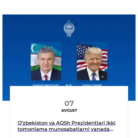
07
AVGUST
O‘zbekiston va AQSh Prezidentlari ikki
tomonlama munosabatlarni yanada
mustahkamlash istiqbollarini