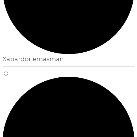
Xabardor emasman