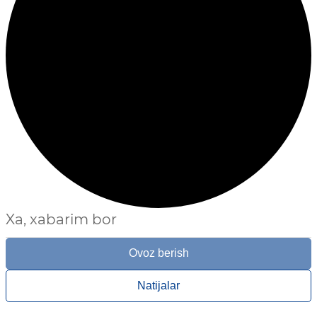
Xa, xabarim bor
Ovoz berish
Natijalar