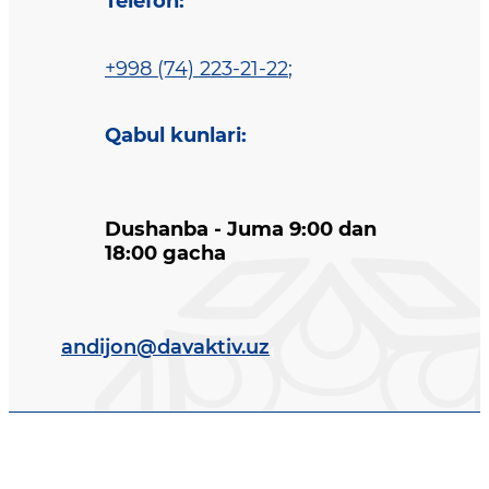
Telefon
:
+998 (74) 223-21-22
;
Qabul kunlari
:
Dushanba - Juma 9:00 dan
18:00 gacha
andijon@davaktiv.uz