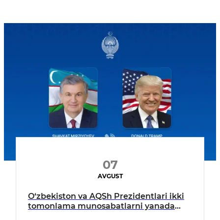
07
AVGUST
O‘zbekiston va AQSh Prezidentlari ikki
tomonlama munosabatlarni yanada
mustahkamlash istiqbollarini