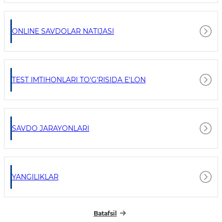
ONLINE SAVDOLAR NATIJASI
TEST IMTIHONLARI TO'G'RISIDA E'LON
SAVDO JARAYONLARI
YANGILIKLAR
Batafsil