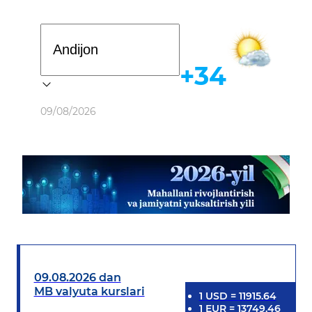
Davlat dasturi
+34
Ob-havo
09/08/2026
09.08.2026 dan
MB valyuta kurslari
1
USD
=
11915.64
1
EUR
=
13749.46