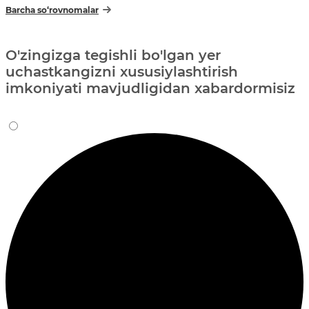
Barcha so‘rovnomalar
O'zingizga tegishli bo'lgan yer
uchastkangizni xususiylashtirish
imkoniyati mavjudligidan xabardormisiz