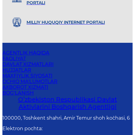
PORTALI
MILLIY HUQUQIY INTERNET PORTALI
AGENTLIK HAQIDA
FAOLIYAT
DAVLAT XIZMATLARI
HUJJATLAR
MAXFIYLIK SIYOSATI
OCHIQ MA'LUMOTLAR
AXBOROT XIZMATI
BOG‘LANISH
Oʻzbekiston Respublikasi Davlat
Aktivlarini Boshqarish Agentligi
100000, Toshkent shahri, Amir Temur shoh ko`chasi, 6
Elektron pochta
: