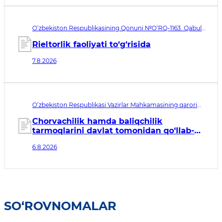
O‘zbekiston Respublikasining Qonuni №O‘RQ-1163. Qabul
qilingan sana 07.08.2026. Kuchga kirish sanasi 08.11.2026
Rieltorlik faoliyati to‘g‘risida
7.8.2026
O‘zbekiston Respublikasi Vazirlar Mahkamasining qarori
№435. Qabul qilingan sana 06.08.2026. Kuchga kirish
sanasi 07.08.2026
Chorvachilik hamda baliqchilik
tarmoqlarini davlat tomonidan qo‘llab-
quvvatlashning qo‘shimcha chora-
6.8.2026
tadbirlari to‘g‘risida
SO‘ROVNOMALAR