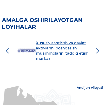
AMALGA OSHIRILAYOTGAN
LOYIHALAR
Xususiylashtirish va davlat
avdo
aktivlarini boshqarish
muammolarini tadqiq etish
markazi
Andijon viloyati