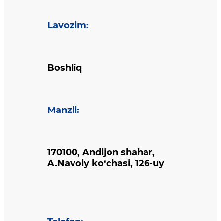
Lavozim
:
Boshliq
Manzil
:
170100, Andijon shahar,
A.Navoiy ko‘chasi, 126-uy