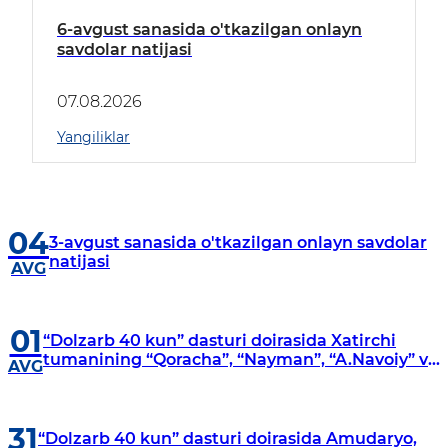
6-avgust sanasida o'tkazilgan onlayn
savdolar natijasi
07.08.2026
Yangiliklar
04
3-avgust sanasida o'tkazilgan onlayn savdolar
natijasi
AVG
01
“Dolzarb 40 kun” dasturi doirasida Xatirchi
tumanining “Qoracha”, “Nayman”, “A.Navoiy” va
AVG
“Damariq” mahallalarida manzilli o‘rganishlar
olib borildi
31
“Dolzarb 40 kun” dasturi doirasida Amudaryo,