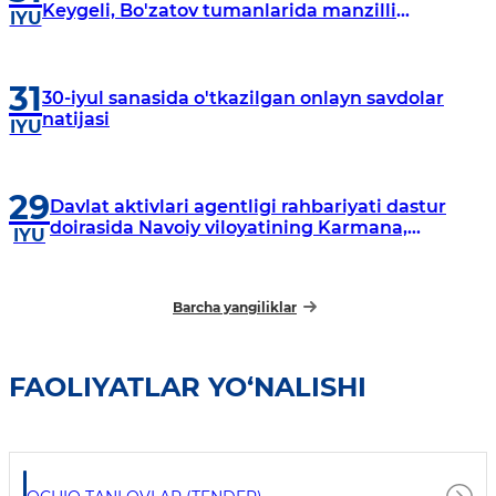
Keygeli, Bo'zatov tumanlarida manzilli
IYU
o‘rganishlar olib borildi
31
30-iyul sanasida o'tkazilgan onlayn savdolar
natijasi
IYU
29
Davlat aktivlari agentligi rahbariyati dastur
doirasida Navoiy viloyatining Karmana,
IYU
Navbahor, Xatirchi va Nurota tumanlarida
o‘rganish o‘tkazmoqda
Barcha yangiliklar
FAOLIYATLAR YO‘NALISHI