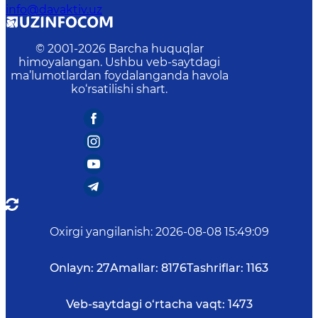
info@davaktiv.uz
© 2001-
2026
Barcha huquqlar
himoyalangan. Ushbu veb-saytdagi
ma’lumotlardan foydalanganda havola
ko‘rsatilishi shart.
Oxirgi yangilanish
:
2026-08-08 15:49:09
Onlayn:
27
Amallar:
8176
Tashriflar:
1163
Veb-saytdagi o‘rtacha vaqt:
1473