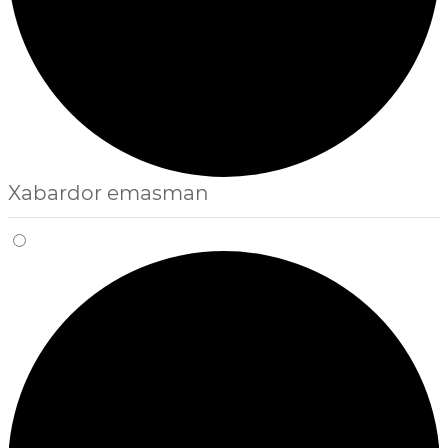
Xabardor emasman