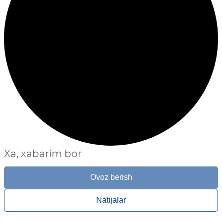
Xa, xabarim bor
Ovoz berish
Natijalar