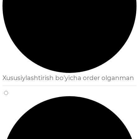
Xususiylashtirish bo'yicha order olganman