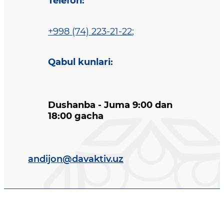
Telefon
:
+998 (74) 223-21-22
;
Qabul kunlari
:
Dushanba - Juma 9:00 dan
18:00 gacha
andijon@davaktiv.uz