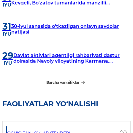
Keygeli, Bo'zatov tumanlarida manzilli
IYU
o‘rganishlar olib borildi
31
30-iyul sanasida o'tkazilgan onlayn savdolar
natijasi
IYU
29
Davlat aktivlari agentligi rahbariyati dastur
doirasida Navoiy viloyatining Karmana,
IYU
Navbahor, Xatirchi va Nurota tumanlarida
o‘rganish o‘tkazmoqda
Barcha yangiliklar
FAOLIYATLAR YO‘NALISHI