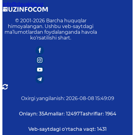
info@davaktiv.uz
© 2001-
2026
Barcha huquqlar
himoyalangan. Ushbu veb-saytdagi
ma’lumotlardan foydalanganda havola
ko‘rsatilishi shart.
Oxirgi yangilanish
:
2026-08-08 15:49:09
Onlayn:
35
Amallar:
12497
Tashriflar:
1964
Veb-saytdagi o‘rtacha vaqt:
1431