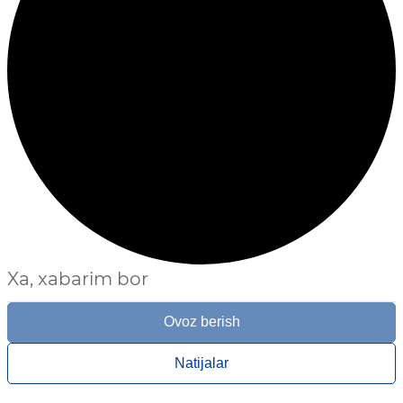
Xa, xabarim bor
Ovoz berish
Natijalar