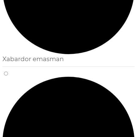
Xabardor emasman