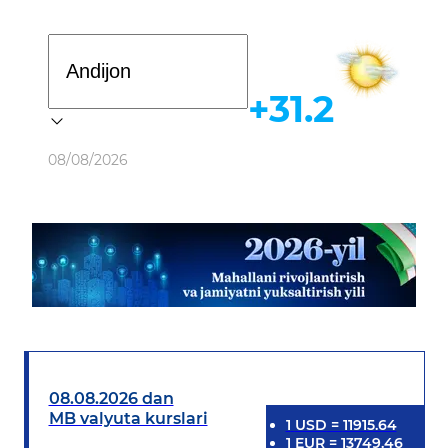
Davlat dasturi
+31.2
Ob-havo
08/08/2026
08.08.2026 dan
MB valyuta kurslari
1
USD
=
11915.64
1
EUR
=
13749.46