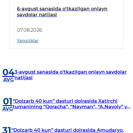
6-avgust sanasida o'tkazilgan onlayn
savdolar natijasi
07.08.2026
Yangiliklar
04
3-avgust sanasida o'tkazilgan onlayn savdolar
natijasi
AVG
01
“Dolzarb 40 kun” dasturi doirasida Xatirchi
tumanining “Qoracha”, “Nayman”, “A.Navoiy” va
AVG
“Damariq” mahallalarida manzilli o‘rganishlar
olib borildi
31
“Dolzarb 40 kun” dasturi doirasida Amudaryo,