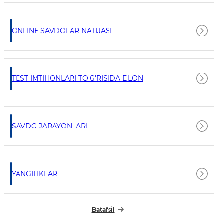
ONLINE SAVDOLAR NATIJASI
TEST IMTIHONLARI TO'G'RISIDA E'LON
SAVDO JARAYONLARI
YANGILIKLAR
Batafsil