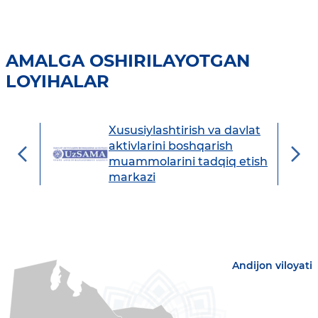
AMALGA OSHIRILAYOTGAN
LOYIHALAR
Xususiylashtirish va davlat
avdo
aktivlarini boshqarish
muammolarini tadqiq etish
markazi
Andijon viloyati