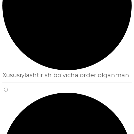
Xususiylashtirish bo'yicha order olganman