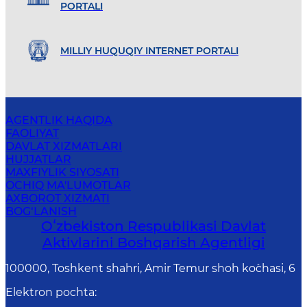
PORTALI
MILLIY HUQUQIY INTERNET PORTALI
AGENTLIK HAQIDA
FAOLIYAT
DAVLAT XIZMATLARI
HUJJATLAR
MAXFIYLIK SIYOSATI
OCHIQ MA'LUMOTLAR
AXBOROT XIZMATI
BOG‘LANISH
Oʻzbekiston Respublikasi Davlat
Aktivlarini Boshqarish Agentligi
100000, Toshkent shahri, Amir Temur shoh ko`chasi, 6
Elektron pochta
: