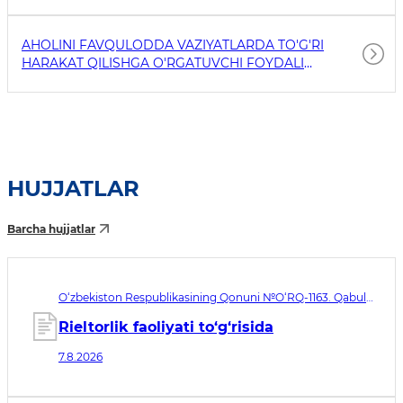
AHOLINI FAVQULODDA VAZIYATLARDA TO'G'RI
HARAKAT QILISHGA O'RGATUVCHI FOYDALI
HAVOLALAR
HUJJATLAR
Barcha hujjatlar
O‘zbekiston Respublikasining Qonuni №O‘RQ-1163. Qabul
qilingan sana 07.08.2026. Kuchga kirish sanasi 08.11.2026
Rieltorlik faoliyati to‘g‘risida
7.8.2026