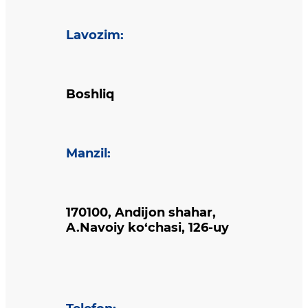
Lavozim
:
Boshliq
Manzil
:
170100, Andijon shahar,
A.Navoiy ko‘chasi, 126-uy