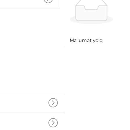
Maʼlumot yoʻq