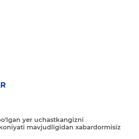
AR
bo'lgan yer uchastkangizni
mkoniyati mavjudligidan xabardormisiz