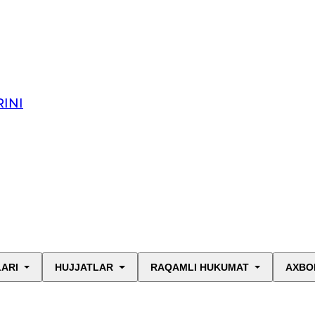
INI
LARI
HUJJATLAR
RAQAMLI HUKUMAT
AXBO