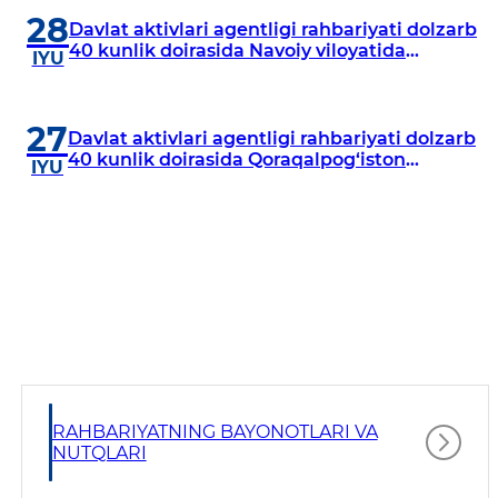
28
Davlat aktivlari agentligi rahbariyati dolzarb
40 kunlik doirasida Navoiy viloyatida
IYU
o‘rganish o‘tkazdi
27
Davlat aktivlari agentligi rahbariyati dolzarb
40 kunlik doirasida Qoraqalpog‘iston
IYU
Respublikasida o‘rganish o‘tkazmoqda
RAHBARIYATNING BAYONOTLARI VA
NUTQLARI