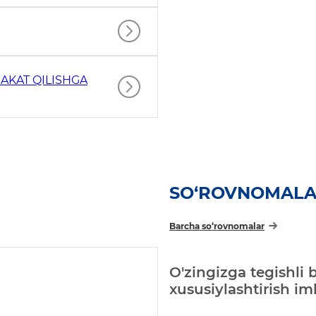
AKAT QILISHGA
SO‘ROVNOMAL
Barcha so‘rovnomalar
O'zingizga tegishli 
xususiylashtirish i