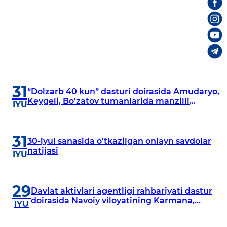
31
“Dolzarb 40 kun” dasturi doirasida Amudaryo,
Keygeli, Bo'zatov tumanlarida manzilli
IYU
o‘rganishlar olib borildi
31
30-iyul sanasida o'tkazilgan onlayn savdolar
natijasi
IYU
29
Davlat aktivlari agentligi rahbariyati dastur
doirasida Navoiy viloyatining Karmana,
IYU
Navbahor, Xatirchi va Nurota tumanlarida
o‘rganish o‘tkazmoqda