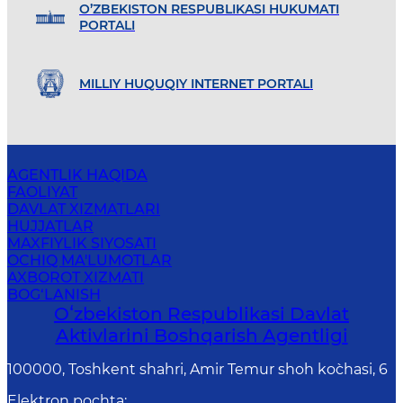
O’ZBEKISTON RESPUBLIKASI HUKUMATI
PORTALI
MILLIY HUQUQIY INTERNET PORTALI
AGENTLIK HAQIDA
FAOLIYAT
DAVLAT XIZMATLARI
HUJJATLAR
MAXFIYLIK SIYOSATI
OCHIQ MA'LUMOTLAR
AXBOROT XIZMATI
BOG‘LANISH
Oʻzbekiston Respublikasi Davlat
Aktivlarini Boshqarish Agentligi
100000, Toshkent shahri, Amir Temur shoh ko`chasi, 6
Elektron pochta
: