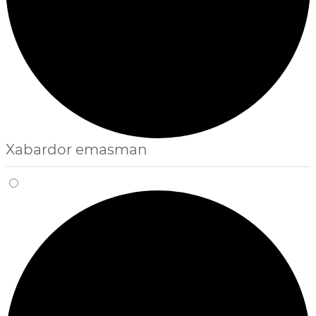
Xabardor emasman