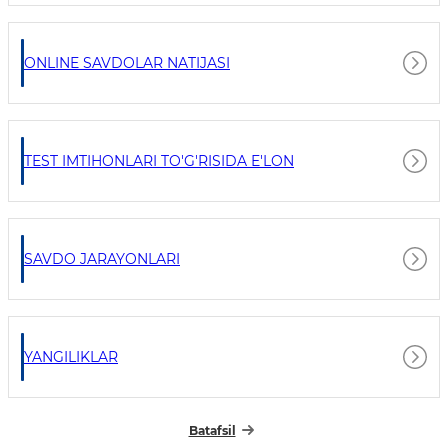
ONLINE SAVDOLAR NATIJASI
TEST IMTIHONLARI TO'G'RISIDA E'LON
SAVDO JARAYONLARI
YANGILIKLAR
Batafsil