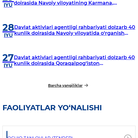
doirasida Navoiy viloyatining Karmana,
IYU
Navbahor, Xatirchi va Nurota tumanlarida
o‘rganish o‘tkazmoqda
28
Davlat aktivlari agentligi rahbariyati dolzarb 40
kunlik doirasida Navoiy viloyatida o‘rganish
IYU
o‘tkazdi
27
Davlat aktivlari agentligi rahbariyati dolzarb 40
kunlik doirasida Qoraqalpog‘iston
IYU
Respublikasida o‘rganish o‘tkazmoqda
Barcha yangiliklar
FAOLIYATLAR YO‘NALISHI