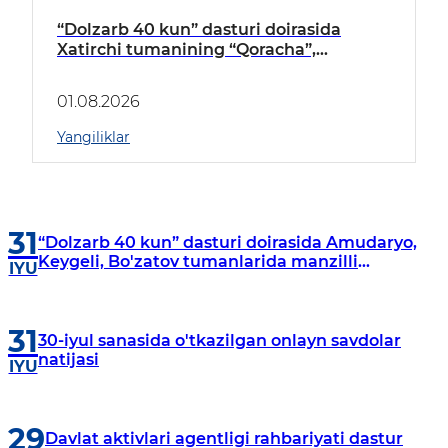
“Dolzarb 40 kun” dasturi doirasida
Xatirchi tumanining “Qoracha”,
“Nayman”, “A.Navoiy” va “Damariq”
mahallalarida manzilli o‘rganishlar olib
01.08.2026
borildi
Yangiliklar
31
“Dolzarb 40 kun” dasturi doirasida Amudaryo,
Keygeli, Bo'zatov tumanlarida manzilli
IYU
o‘rganishlar olib borildi
31
30-iyul sanasida o'tkazilgan onlayn savdolar
natijasi
IYU
29
Davlat aktivlari agentligi rahbariyati dastur