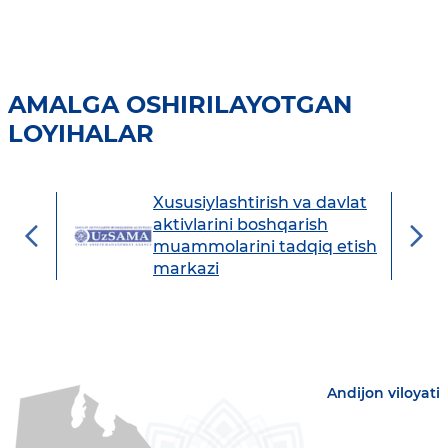
AMALGA OSHIRILAYOTGAN
LOYIHALAR
Xususiylashtirish va davlat
avdo
aktivlarini boshqarish
muammolarini tadqiq etish
markazi
Andijon viloyati