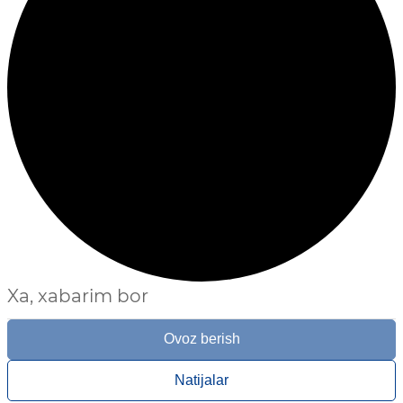
Xa, xabarim bor
Ovoz berish
Natijalar