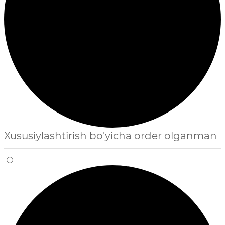
Xususiylashtirish bo'yicha order olganman