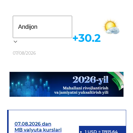
Davlat dasturi
+30.2
Ob-havo
07/08/2026
07.08.2026 dan
MB valyuta kurslari
1
USD
=
11915.64