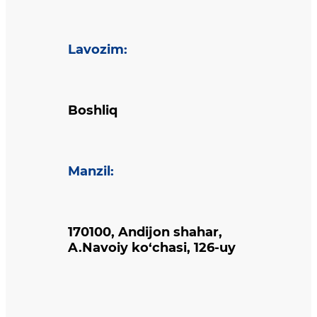
Lavozim
:
Boshliq
Manzil
:
170100, Andijon shahar,
A.Navoiy ko‘chasi, 126-uy