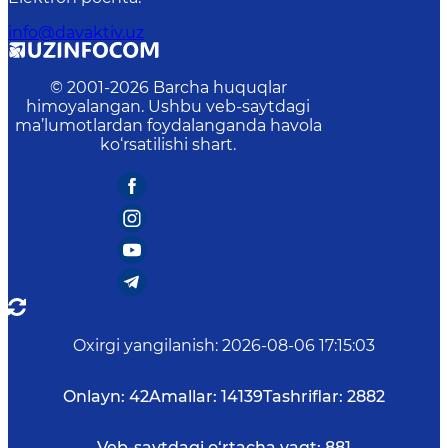
info@davaktiv.uz
© 2001-
2026
Barcha huquqlar
himoyalangan. Ushbu veb-saytdagi
ma’lumotlardan foydalanganda havola
ko‘rsatilishi shart.
Oxirgi yangilanish
:
2026-08-06 17:15:03
Onlayn:
42
Amallar:
14139
Tashriflar:
2882
Veb-saytdagi o‘rtacha vaqt:
881