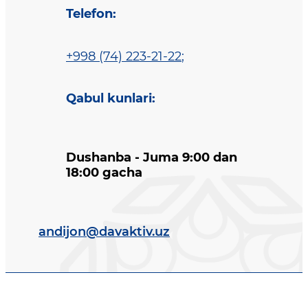
Telefon
:
+998 (74) 223-21-22
;
Qabul kunlari
:
Dushanba - Juma 9:00 dan
18:00 gacha
andijon@davaktiv.uz