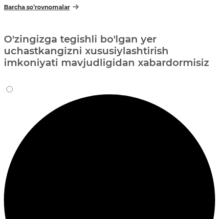
Barcha so‘rovnomalar
O'zingizga tegishli bo'lgan yer
uchastkangizni xususiylashtirish
imkoniyati mavjudligidan xabardormisiz