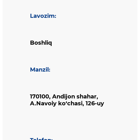
Lavozim
:
Boshliq
Manzil
:
170100, Andijon shahar,
A.Navoiy ko‘chasi, 126-uy