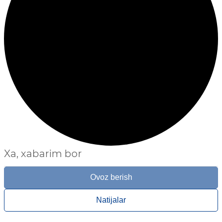
Xa, xabarim bor
Ovoz berish
Natijalar