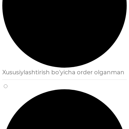
Xususiylashtirish bo'yicha order olganman