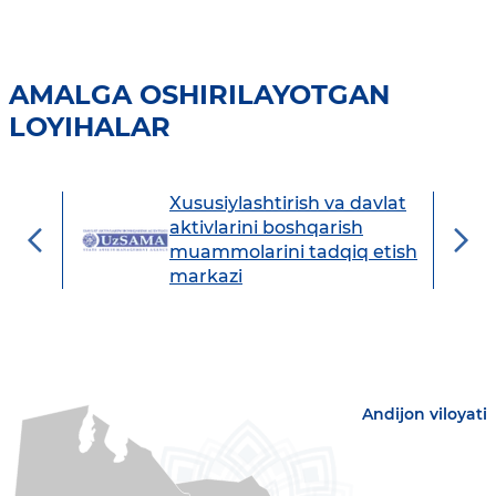
AMALGA OSHIRILAYOTGAN
LOYIHALAR
Xususiylashtirish va davlat
avdo
aktivlarini boshqarish
muammolarini tadqiq etish
markazi
Andijon viloyati