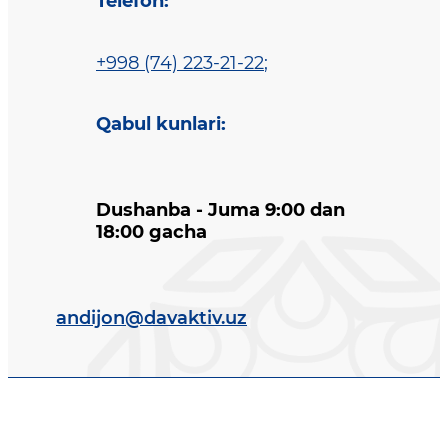
Telefon
:
+998 (74) 223-21-22
;
Qabul kunlari
:
Dushanba - Juma 9:00 dan
18:00 gacha
andijon@davaktiv.uz