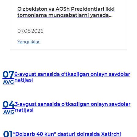
O‘zbekiston va AQSh Prezidentlari ikki
tomonlama munosabatlarni yanada
mustahkamlash istiqbollarini
muhokama qildilar
07.08.2026
Yangiliklar
07
6-avgust sanasida o'tkazilgan onlayn savdolar
natijasi
AVG
04
3-avgust sanasida o'tkazilgan onlayn savdolar
natijasi
AVG
01
“Dolzarb 40 kun” dasturi doirasida Xatirchi