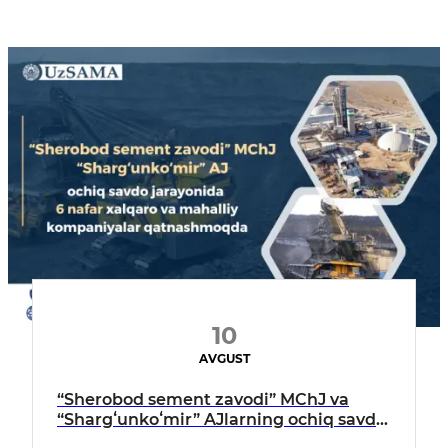
10
AVGUST
“Sherobod sement zavodi” MChJ va
“Shargʻunkoʻmir” AJlarning ochiq savdo
jarayonida 6 nafar xalqaro va mahalliy