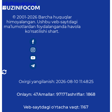
info@davaktiv.uz
© 2001-
2026
Barcha huquqlar
himoyalangan. Ushbu veb-saytdagi
ma’lumotlardan foydalanganda havola
ko‘rsatilishi shart.
Oxirgi yangilanish
:
2026-08-10 11:48:25
Onlayn:
47
Amallar:
9717
Tashriflar:
1868
Veb-saytdagi o‘rtacha vaqt:
1167