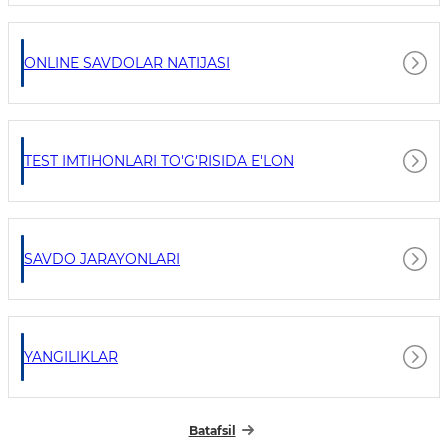
ONLINE SAVDOLAR NATIJASI
TEST IMTIHONLARI TO'G'RISIDA E'LON
SAVDO JARAYONLARI
YANGILIKLAR
Batafsil