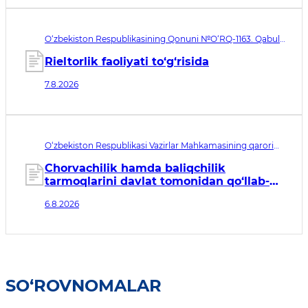
O‘zbekiston Respublikasining Qonuni №O‘RQ-1163. Qabul
qilingan sana 07.08.2026. Kuchga kirish sanasi 08.11.2026
Rieltorlik faoliyati to‘g‘risida
7.8.2026
O‘zbekiston Respublikasi Vazirlar Mahkamasining qarori
№435. Qabul qilingan sana 06.08.2026. Kuchga kirish
sanasi 07.08.2026
Chorvachilik hamda baliqchilik
tarmoqlarini davlat tomonidan qo‘llab-
quvvatlashning qo‘shimcha chora-
6.8.2026
tadbirlari to‘g‘risida
SO‘ROVNOMALAR