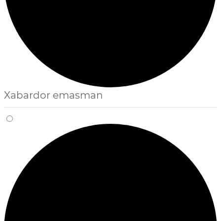
Xabardor emasman