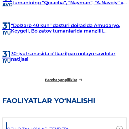
tumanining “Qoracha”, “Nayman”, “A.Navoiy” va
AVG
“Damariq” mahallalarida manzilli o‘rganishlar
olib borildi
31
“Dolzarb 40 kun” dasturi doirasida Amudaryo,
Keygeli, Bo'zatov tumanlarida manzilli
IYU
o‘rganishlar olib borildi
31
30-iyul sanasida o'tkazilgan onlayn savdolar
natijasi
IYU
Barcha yangiliklar
FAOLIYATLAR YO‘NALISHI