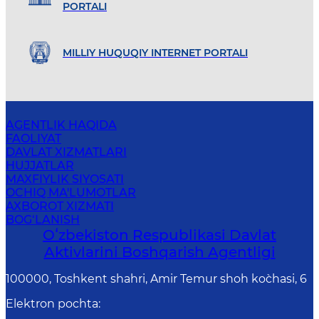
PORTALI
MILLIY HUQUQIY INTERNET PORTALI
AGENTLIK HAQIDA
FAOLIYAT
DAVLAT XIZMATLARI
HUJJATLAR
MAXFIYLIK SIYOSATI
OCHIQ MA'LUMOTLAR
AXBOROT XIZMATI
BOG‘LANISH
Oʻzbekiston Respublikasi Davlat
Aktivlarini Boshqarish Agentligi
100000, Toshkent shahri, Amir Temur shoh ko`chasi, 6
Elektron pochta
: