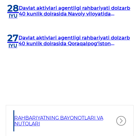
28
Davlat aktivlari agentligi rahbariyati dolzarb
40 kunlik doirasida Navoiy viloyatida
IYU
o‘rganish o‘tkazdi
27
Davlat aktivlari agentligi rahbariyati dolzarb
40 kunlik doirasida Qoraqalpog‘iston
IYU
Respublikasida o‘rganish o‘tkazmoqda
RAHBARIYATNING BAYONOTLARI VA
NUTQLARI