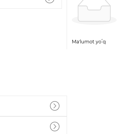
Maʼlumot yoʻq