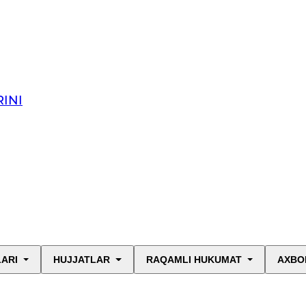
INI
LARI
HUJJATLAR
RAQAMLI HUKUMAT
AXBO