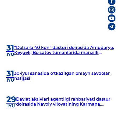
31
“Dolzarb 40 kun” dasturi doirasida Amudaryo,
Keygeli, Bo'zatov tumanlarida manzilli
IYU
o‘rganishlar olib borildi
31
30-iyul sanasida o'tkazilgan onlayn savdolar
natijasi
IYU
29
Davlat aktivlari agentligi rahbariyati dastur
doirasida Navoiy viloyatining Karmana,
IYU
Navbahor, Xatirchi va Nurota tumanlarida
o‘rganish o‘tkazmoqda