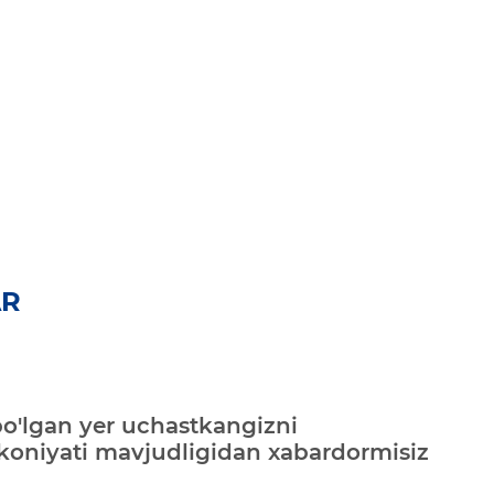
AR
bo'lgan yer uchastkangizni
mkoniyati mavjudligidan xabardormisiz