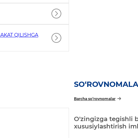
AKAT QILISHGA
SO‘ROVNOMAL
Barcha so‘rovnomalar
O'zingizga tegishli 
xususiylashtirish i