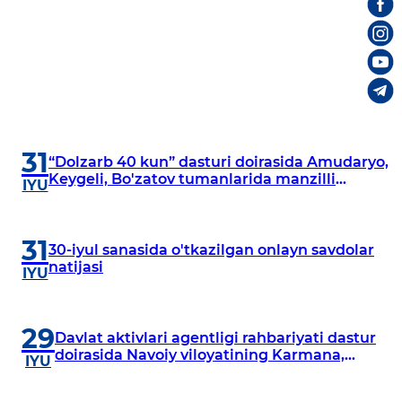
31
“Dolzarb 40 kun” dasturi doirasida Amudaryo,
Keygeli, Bo'zatov tumanlarida manzilli
IYU
o‘rganishlar olib borildi
31
30-iyul sanasida o'tkazilgan onlayn savdolar
natijasi
IYU
29
Davlat aktivlari agentligi rahbariyati dastur
doirasida Navoiy viloyatining Karmana,
IYU
Navbahor, Xatirchi va Nurota tumanlarida
o‘rganish o‘tkazmoqda