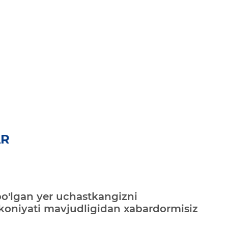
AR
bo'lgan yer uchastkangizni
mkoniyati mavjudligidan xabardormisiz