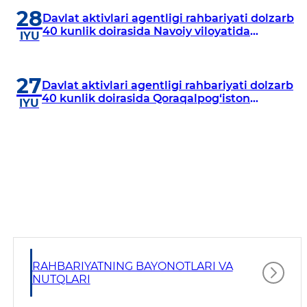
28
Davlat aktivlari agentligi rahbariyati dolzarb
40 kunlik doirasida Navoiy viloyatida
IYU
o‘rganish o‘tkazdi
27
Davlat aktivlari agentligi rahbariyati dolzarb
40 kunlik doirasida Qoraqalpog‘iston
IYU
Respublikasida o‘rganish o‘tkazmoqda
RAHBARIYATNING BAYONOTLARI VA
NUTQLARI