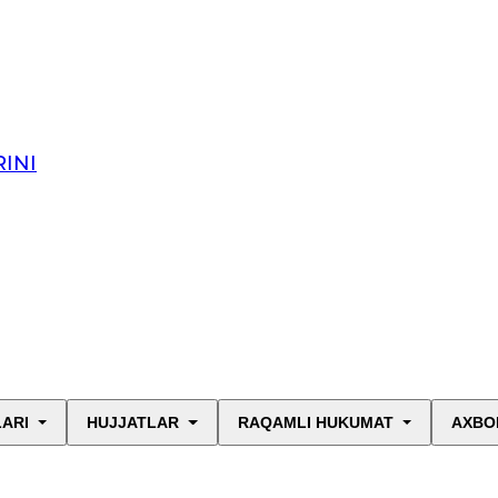
INI
LARI
HUJJATLAR
RAQAMLI HUKUMAT
AXBO