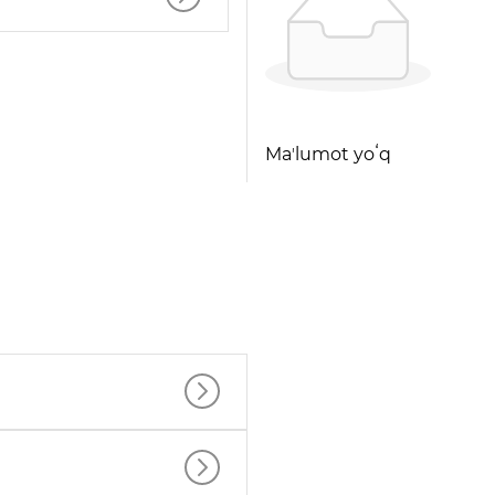
Maʼlumot yoʻq