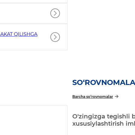
AKAT QILISHGA
SO‘ROVNOMAL
Barcha so‘rovnomalar
O'zingizga tegishli 
xususiylashtirish i