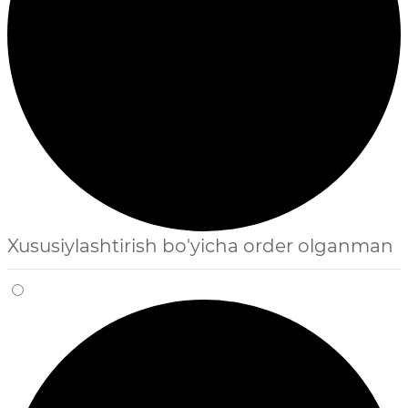
Xususiylashtirish bo'yicha order olganman