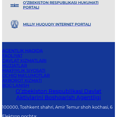
O’ZBEKISTON RESPUBLIKASI HUKUMATI
PORTALI
MILLIY HUQUQIY INTERNET PORTALI
AGENTLIK HAQIDA
FAOLIYAT
DAVLAT XIZMATLARI
HUJJATLAR
MAXFIYLIK SIYOSATI
OCHIQ MA'LUMOTLAR
AXBOROT XIZMATI
BOG‘LANISH
Oʻzbekiston Respublikasi Davlat
Aktivlarini Boshqarish Agentligi
100000, Toshkent shahri, Amir Temur shoh ko`chasi, 6
Elektron pochta
: