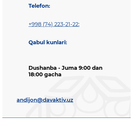
Telefon
:
+998 (74) 223-21-22
;
Qabul kunlari
:
Dushanba - Juma 9:00 dan
18:00 gacha
andijon@davaktiv.uz