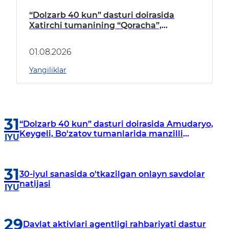
“Dolzarb 40 kun” dasturi doirasida
Xatirchi tumanining “Qoracha”,
“Nayman”, “A.Navoiy” va “Damariq”
mahallalarida manzilli o‘rganishlar olib
01.08.2026
borildi
Yangiliklar
31
“Dolzarb 40 kun” dasturi doirasida Amudaryo,
Keygeli, Bo'zatov tumanlarida manzilli
IYU
o‘rganishlar olib borildi
31
30-iyul sanasida o'tkazilgan onlayn savdolar
natijasi
IYU
29
Davlat aktivlari agentligi rahbariyati dastur