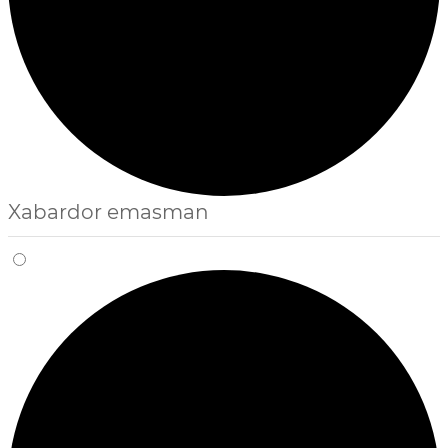
Xabardor emasman