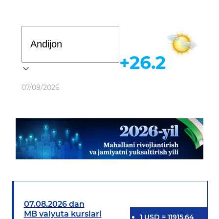
Davlat dasturi
+26.2
Ob-havo
07/08/2026
07.08.2026 dan
MB valyuta kurslari
1
USD
=
11915.64