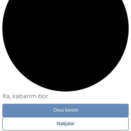
Xa, xabarim bor
Ovoz berish
Natijalar