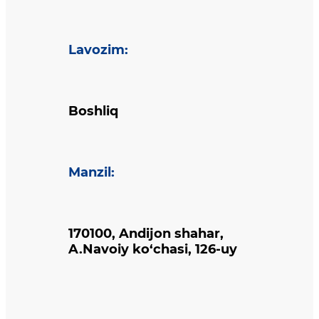
Lavozim
:
Boshliq
Manzil
:
170100, Andijon shahar,
A.Navoiy ko‘chasi, 126-uy