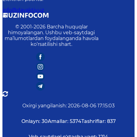
info@davaktiv.uz
© 2001-
2026
Barcha huquqlar
himoyalangan. Ushbu veb-saytdagi
ma’lumotlardan foydalanganda havola
ko‘rsatilishi shart.
Oxirgi yangilanish
:
2026-08-06 17:15:03
Onlayn:
30
Amallar:
5374
Tashriflar:
837
Veb-saytdagi o‘rtacha vaqt:
1214