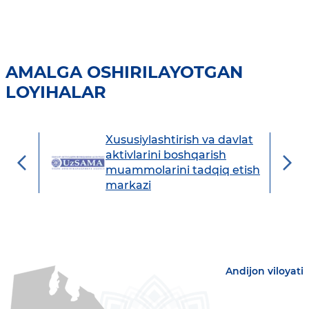
AMALGA OSHIRILAYOTGAN
LOYIHALAR
Xususiylashtirish va davlat
avdo
aktivlarini boshqarish
muammolarini tadqiq etish
markazi
Andijon viloyati