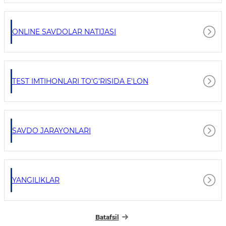
ONLINE SAVDOLAR NATIJASI
TEST IMTIHONLARI TO'G'RISIDA E'LON
SAVDO JARAYONLARI
YANGILIKLAR
Batafsil