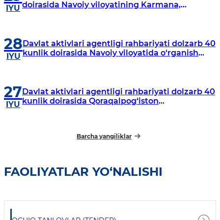
doirasida Navoiy viloyatining Karmana,
IYU
Navbahor, Xatirchi va Nurota tumanlarida
o‘rganish o‘tkazmoqda
28
Davlat aktivlari agentligi rahbariyati dolzarb 40
kunlik doirasida Navoiy viloyatida o‘rganish
IYU
o‘tkazdi
27
Davlat aktivlari agentligi rahbariyati dolzarb 40
kunlik doirasida Qoraqalpog‘iston
IYU
Respublikasida o‘rganish o‘tkazmoqda
Barcha yangiliklar
FAOLIYATLAR YO‘NALISHI