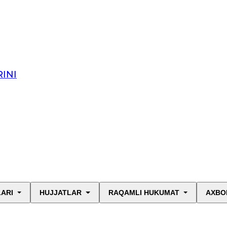
INI
LARI
HUJJATLAR
RAQAMLI HUKUMAT
AXBO