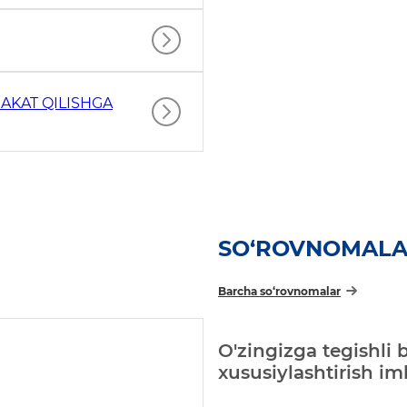
AKAT QILISHGA
SO‘ROVNOMAL
Barcha so‘rovnomalar
O'zingizga tegishli 
xususiylashtirish i