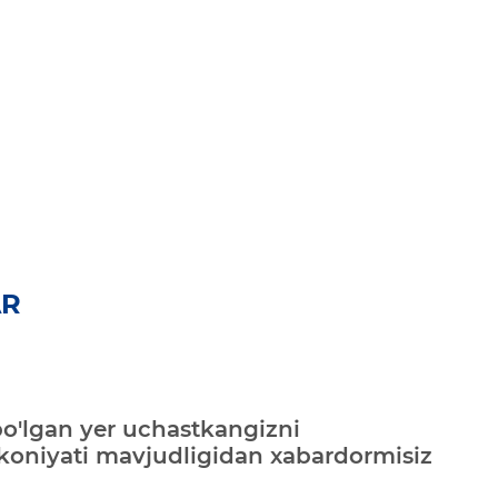
AR
bo'lgan yer uchastkangizni
mkoniyati mavjudligidan xabardormisiz