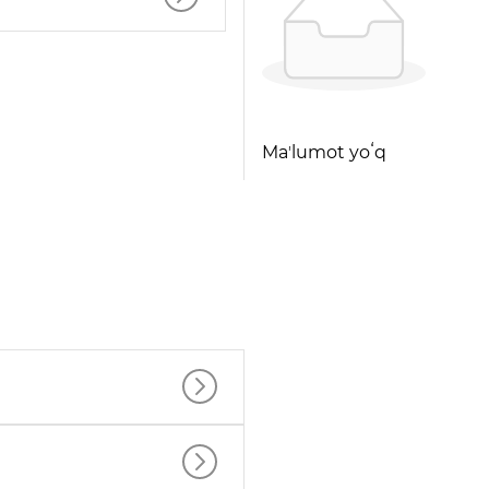
Maʼlumot yoʻq