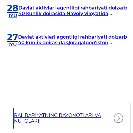
28
Davlat aktivlari agentligi rahbariyati dolzarb
40 kunlik doirasida Navoiy viloyatida
IYU
o‘rganish o‘tkazdi
27
Davlat aktivlari agentligi rahbariyati dolzarb
40 kunlik doirasida Qoraqalpog‘iston
IYU
Respublikasida o‘rganish o‘tkazmoqda
RAHBARIYATNING BAYONOTLARI VA
NUTQLARI