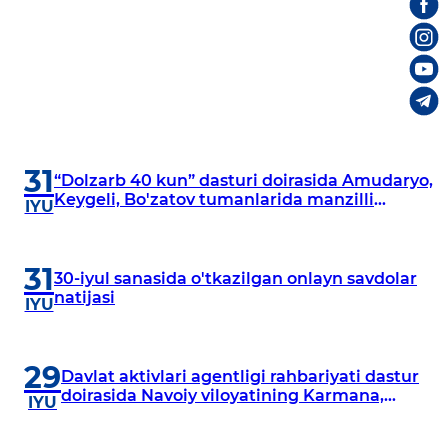
31
“Dolzarb 40 kun” dasturi doirasida Amudaryo,
Keygeli, Bo'zatov tumanlarida manzilli
IYU
o‘rganishlar olib borildi
31
30-iyul sanasida o'tkazilgan onlayn savdolar
natijasi
IYU
29
Davlat aktivlari agentligi rahbariyati dastur
doirasida Navoiy viloyatining Karmana,
IYU
Navbahor, Xatirchi va Nurota tumanlarida
o‘rganish o‘tkazmoqda