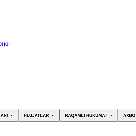
INI
LARI
HUJJATLAR
RAQAMLI HUKUMAT
AXBO