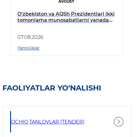
AVGUST
O‘zbekiston va AQSh Prezidentlari ikki
tomonlama munosabatlarni yanada
mustahkamlash istiqbollarini
muhokama qildilar
07.08.2026
Yangiliklar
FAOLIYATLAR YO‘NALISHI
OCHIQ TANLOVLAR (TENDER)