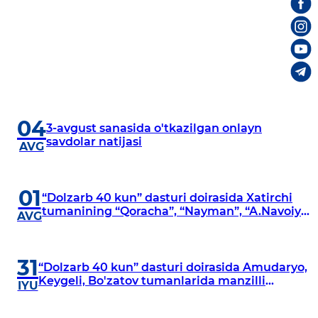
04
3-avgust sanasida o'tkazilgan onlayn
savdolar natijasi
AVG
01
“Dolzarb 40 kun” dasturi doirasida Xatirchi
tumanining “Qoracha”, “Nayman”, “A.Navoiy”
AVG
va “Damariq” mahallalarida manzilli
o‘rganishlar olib borildi
31
“Dolzarb 40 kun” dasturi doirasida Amudaryo,
Keygeli, Bo'zatov tumanlarida manzilli
IYU
o‘rganishlar olib borildi