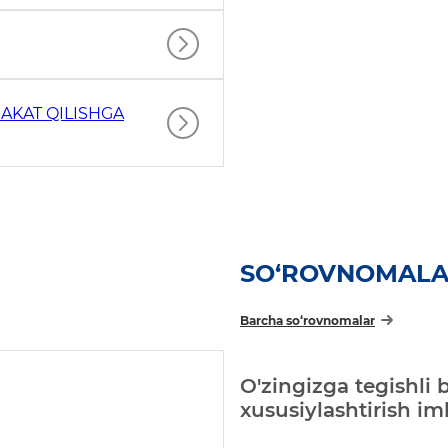
AKAT QILISHGA
SO‘ROVNOMAL
Barcha so‘rovnomalar
O'zingizga tegishli 
xususiylashtirish i