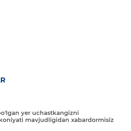
AR
bo'lgan yer uchastkangizni
mkoniyati mavjudligidan xabardormisiz