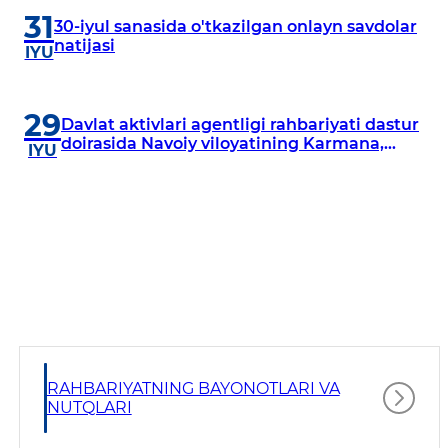
31
30-iyul sanasida o'tkazilgan onlayn savdolar
natijasi
IYU
29
Davlat aktivlari agentligi rahbariyati dastur
doirasida Navoiy viloyatining Karmana,
IYU
Navbahor, Xatirchi va Nurota tumanlarida
o‘rganish o‘tkazmoqda
RAHBARIYATNING BAYONOTLARI VA
NUTQLARI