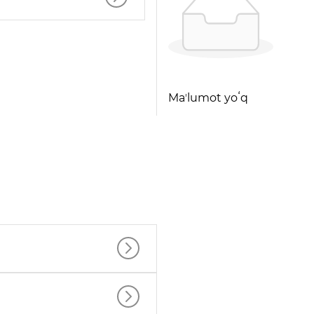
Maʼlumot yoʻq