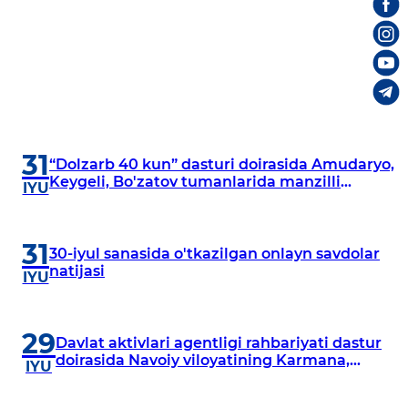
31
“Dolzarb 40 kun” dasturi doirasida Amudaryo,
Keygeli, Bo'zatov tumanlarida manzilli
IYU
o‘rganishlar olib borildi
31
30-iyul sanasida o'tkazilgan onlayn savdolar
natijasi
IYU
29
Davlat aktivlari agentligi rahbariyati dastur
doirasida Navoiy viloyatining Karmana,
IYU
Navbahor, Xatirchi va Nurota tumanlarida
o‘rganish o‘tkazmoqda