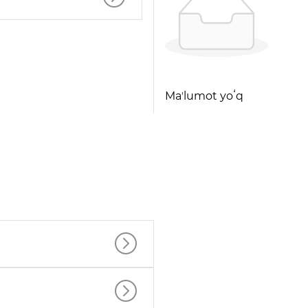
Maʼlumot yoʻq