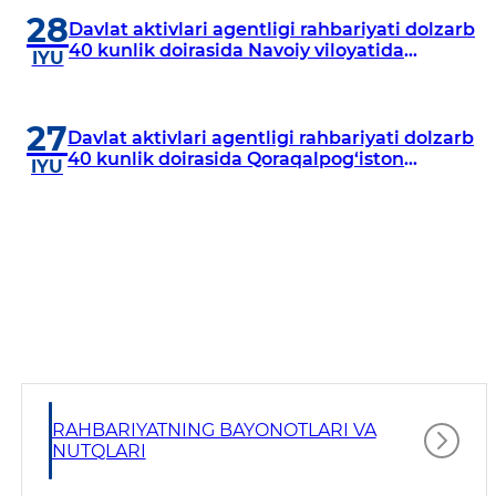
28
Davlat aktivlari agentligi rahbariyati dolzarb
40 kunlik doirasida Navoiy viloyatida
IYU
o‘rganish o‘tkazdi
27
Davlat aktivlari agentligi rahbariyati dolzarb
40 kunlik doirasida Qoraqalpog‘iston
IYU
Respublikasida o‘rganish o‘tkazmoqda
RAHBARIYATNING BAYONOTLARI VA
NUTQLARI