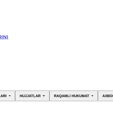
INI
LARI
HUJJATLAR
RAQAMLI HUKUMAT
AXBO