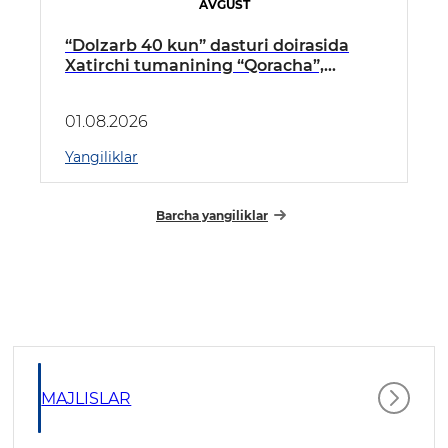
AVGUST
“Dolzarb 40 kun” dasturi doirasida
Xatirchi tumanining “Qoracha”,
“Nayman”, “A.Navoiy” va “Damariq”
mahallalarida manzilli o‘rganishlar
01.08.2026
olib borildi
Yangiliklar
Barcha yangiliklar
MAJLISLAR