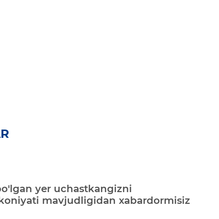
AR
bo'lgan yer uchastkangizni
mkoniyati mavjudligidan xabardormisiz