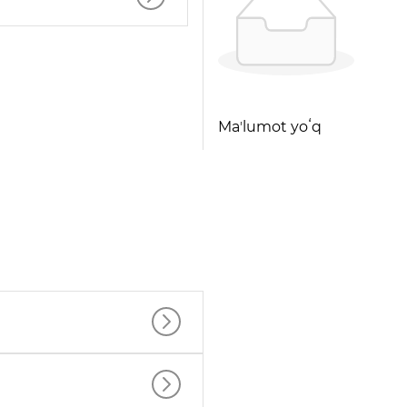
Maʼlumot yoʻq