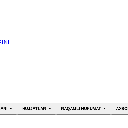
INI
LARI
HUJJATLAR
RAQAMLI HUKUMAT
AXBO