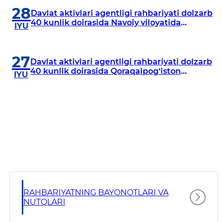
28
Davlat aktivlari agentligi rahbariyati dolzarb
40 kunlik doirasida Navoiy viloyatida
IYU
o‘rganish o‘tkazdi
27
Davlat aktivlari agentligi rahbariyati dolzarb
40 kunlik doirasida Qoraqalpog‘iston
IYU
Respublikasida o‘rganish o‘tkazmoqda
RAHBARIYATNING BAYONOTLARI VA
NUTQLARI