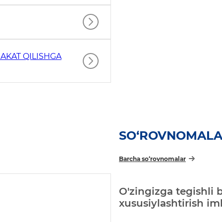
AKAT QILISHGA
SO‘ROVNOMAL
Barcha so‘rovnomalar
O'zingizga tegishli 
xususiylashtirish i