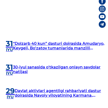
31
“Dolzarb 40 kun” dasturi doirasida Amudaryo,
Keygeli, Bo'zatov tumanlarida manzilli
IYU
o‘rganishlar olib borildi
31
30-iyul sanasida o'tkazilgan onlayn savdolar
natijasi
IYU
29
Davlat aktivlari agentligi rahbariyati dastur
doirasida Navoiy viloyatining Karmana,
IYU
Navbahor, Xatirchi va Nurota tumanlarida
o‘rganish o‘tkazmoqda