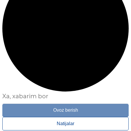
Xa, xabarim bor
Ovoz berish
Natijalar