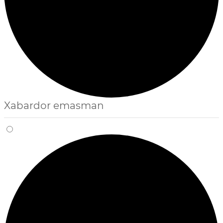
Xabardor emasman