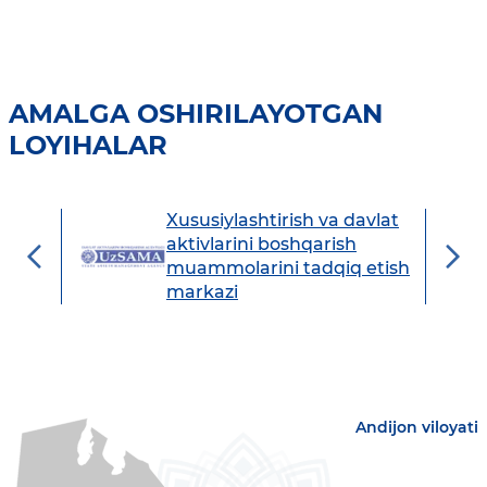
AMALGA OSHIRILAYOTGAN
LOYIHALAR
Xususiylashtirish va davlat
avdo
aktivlarini boshqarish
muammolarini tadqiq etish
markazi
Andijon viloyati