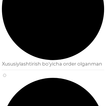
Xususiylashtirish bo'yicha order olganman