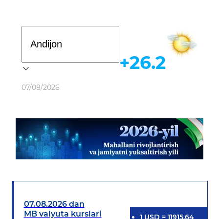
Davlat dasturi
+26.2
Ob-havo
07/08/2026
07.08.2026 dan
MB valyuta kurslari
1
USD
=
11915.64