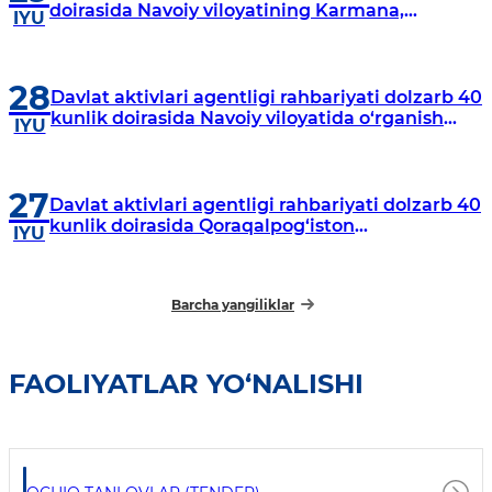
doirasida Navoiy viloyatining Karmana,
IYU
Navbahor, Xatirchi va Nurota tumanlarida
o‘rganish o‘tkazmoqda
28
Davlat aktivlari agentligi rahbariyati dolzarb 40
kunlik doirasida Navoiy viloyatida o‘rganish
IYU
o‘tkazdi
27
Davlat aktivlari agentligi rahbariyati dolzarb 40
kunlik doirasida Qoraqalpog‘iston
IYU
Respublikasida o‘rganish o‘tkazmoqda
Barcha yangiliklar
FAOLIYATLAR YO‘NALISHI