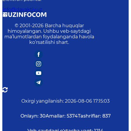
info@davaktiv.uz
© 2001-
2026
Barcha huquqlar
himoyalangan. Ushbu veb-saytdagi
ma’lumotlardan foydalanganda havola
ko‘rsatilishi shart.
Oxirgi yangilanish
:
2026-08-06 17:15:03
Onlayn:
30
Amallar:
5374
Tashriflar:
837
Veb-saytdagi o‘rtacha vaqt:
1214