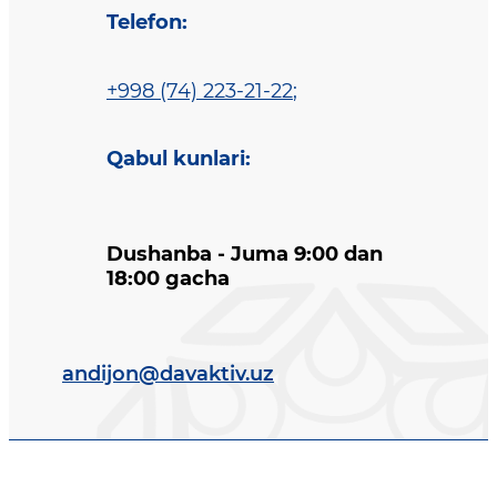
Telefon
:
+998 (74) 223-21-22
;
Qabul kunlari
:
Dushanba - Juma 9:00 dan
18:00 gacha
andijon@davaktiv.uz