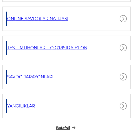
ONLINE SAVDOLAR NATIJASI
TEST IMTIHONLARI TO'G'RISIDA E'LON
SAVDO JARAYONLARI
YANGILIKLAR
Batafsil