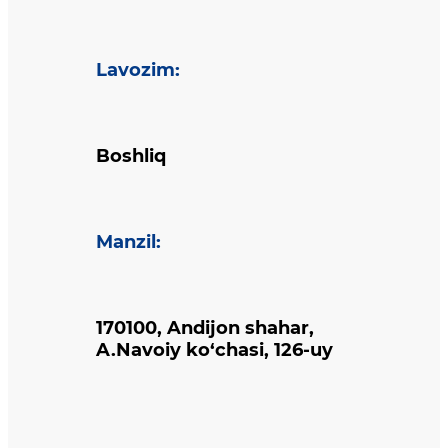
Lavozim
:
Boshliq
Manzil
:
170100, Andijon shahar,
A.Navoiy ko‘chasi, 126-uy