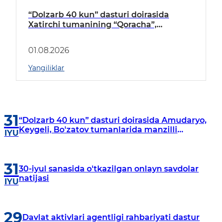
“Dolzarb 40 kun” dasturi doirasida
Xatirchi tumanining “Qoracha”,
“Nayman”, “A.Navoiy” va “Damariq”
mahallalarida manzilli o‘rganishlar olib
01.08.2026
borildi
Yangiliklar
31
“Dolzarb 40 kun” dasturi doirasida Amudaryo,
Keygeli, Bo'zatov tumanlarida manzilli
IYU
o‘rganishlar olib borildi
31
30-iyul sanasida o'tkazilgan onlayn savdolar
natijasi
IYU
29
Davlat aktivlari agentligi rahbariyati dastur