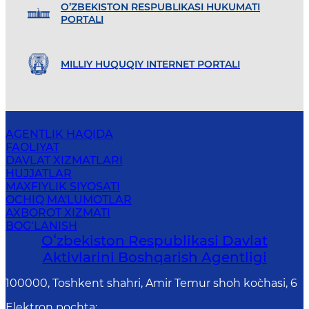
O’ZBEKISTON RESPUBLIKASI HUKUMATI
PORTALI
MILLIY HUQUQIY INTERNET PORTALI
AGENTLIK HAQIDA
FAOLIYAT
DAVLAT XIZMATLARI
HUJJATLAR
MAXFIYLIK SIYOSATI
OCHIQ MA'LUMOTLAR
AXBOROT XIZMATI
BOG‘LANISH
Oʻzbekiston Respublikasi Davlat
Aktivlarini Boshqarish Agentligi
100000, Toshkent shahri, Amir Temur shoh ko`chasi, 6
Elektron pochta
: