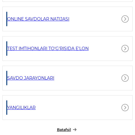
ONLINE SAVDOLAR NATIJASI
TEST IMTIHONLARI TO'G'RISIDA E'LON
SAVDO JARAYONLARI
YANGILIKLAR
Batafsil