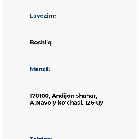
Lavozim
:
Boshliq
Manzil
:
170100, Andijon shahar,
A.Navoiy ko‘chasi, 126-uy