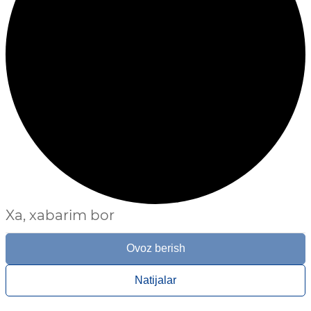
Xa, xabarim bor
Ovoz berish
Natijalar