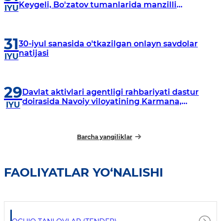
Keygeli, Bo'zatov tumanlarida manzilli
IYU
o‘rganishlar olib borildi
31
30-iyul sanasida o'tkazilgan onlayn savdolar
natijasi
IYU
29
Davlat aktivlari agentligi rahbariyati dastur
doirasida Navoiy viloyatining Karmana,
IYU
Navbahor, Xatirchi va Nurota tumanlarida
o‘rganish o‘tkazmoqda
Barcha yangiliklar
FAOLIYATLAR YO‘NALISHI