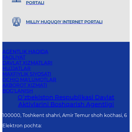
PORTALI
MILLIY HUQUQIY INTERNET PORTALI
AGENTLIK HAQIDA
FAOLIYAT
DAVLAT XIZMATLARI
HUJJATLAR
MAXFIYLIK SIYOSATI
OCHIQ MA'LUMOTLAR
AXBOROT XIZMATI
BOG‘LANISH
Oʻzbekiston Respublikasi Davlat
Aktivlarini Boshqarish Agentligi
100000, Toshkent shahri, Amir Temur shoh ko`chasi, 6
Elektron pochta
: