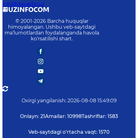
info@davaktiv.uz
© 2001-
2026
Barcha huquqlar
himoyalangan. Ushbu veb-saytdagi
ma’lumotlardan foydalanganda havola
ko‘rsatilishi shart.
Oxirgi yangilanish
:
2026-08-08 15:49:09
Onlayn:
21
Amallar:
10998
Tashriflar:
1583
Veb-saytdagi o‘rtacha vaqt:
1570