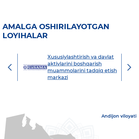
AMALGA OSHIRILAYOTGAN
LOYIHALAR
Xususiylashtirish va davlat
avdo
aktivlarini boshqarish
muammolarini tadqiq etish
markazi
Andijon viloyati