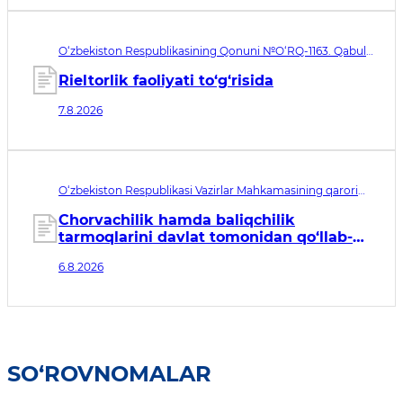
O‘zbekiston Respublikasining Qonuni №O‘RQ-1163. Qabul
qilingan sana 07.08.2026. Kuchga kirish sanasi 08.11.2026
Rieltorlik faoliyati to‘g‘risida
7.8.2026
O‘zbekiston Respublikasi Vazirlar Mahkamasining qarori
№435. Qabul qilingan sana 06.08.2026. Kuchga kirish
sanasi 07.08.2026
Chorvachilik hamda baliqchilik
tarmoqlarini davlat tomonidan qo‘llab-
quvvatlashning qo‘shimcha chora-
6.8.2026
tadbirlari to‘g‘risida
SO‘ROVNOMALAR