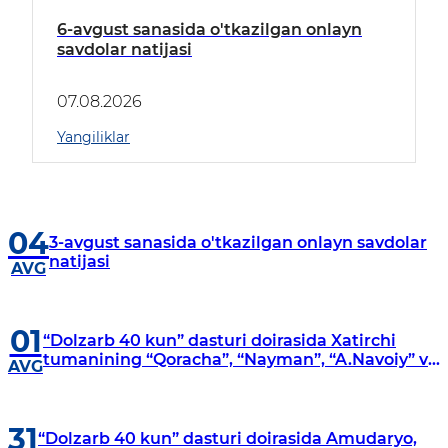
6-avgust sanasida o'tkazilgan onlayn
savdolar natijasi
07.08.2026
Yangiliklar
04
3-avgust sanasida o'tkazilgan onlayn savdolar
natijasi
AVG
01
“Dolzarb 40 kun” dasturi doirasida Xatirchi
tumanining “Qoracha”, “Nayman”, “A.Navoiy” va
AVG
“Damariq” mahallalarida manzilli o‘rganishlar
olib borildi
31
“Dolzarb 40 kun” dasturi doirasida Amudaryo,