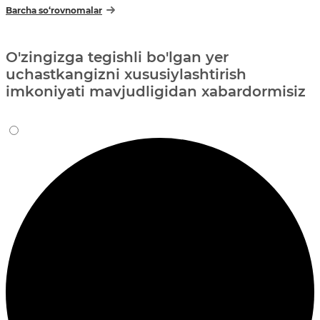
Barcha so‘rovnomalar
O'zingizga tegishli bo'lgan yer
uchastkangizni xususiylashtirish
imkoniyati mavjudligidan xabardormisiz