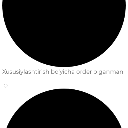
Xususiylashtirish bo'yicha order olganman