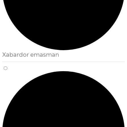
Xabardor emasman