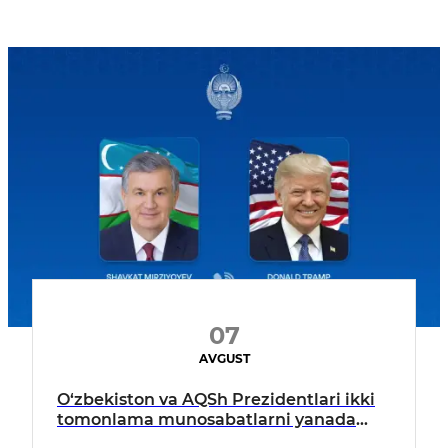
07
AVGUST
O‘zbekiston va AQSh Prezidentlari ikki
tomonlama munosabatlarni yanada
mustahkamlash istiqbollarini