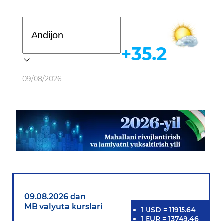
Davlat dasturi
+35.2
Ob-havo
09/08/2026
09.08.2026 dan
MB valyuta kurslari
1
USD
=
11915.64
1
EUR
=
13749.46