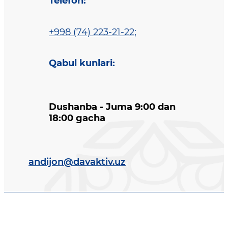
Telefon
:
+998 (74) 223-21-22
;
Qabul kunlari
:
Dushanba - Juma 9:00 dan
18:00 gacha
andijon@davaktiv.uz