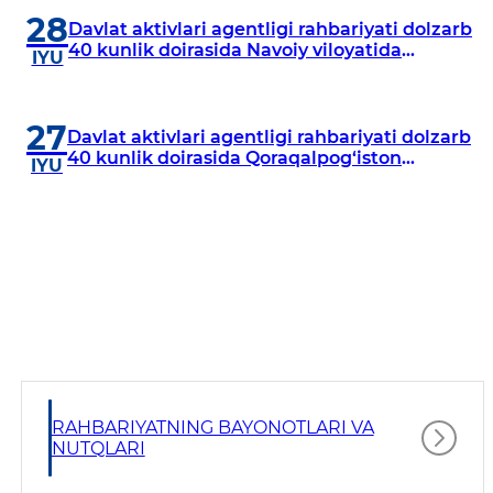
28
Davlat aktivlari agentligi rahbariyati dolzarb
40 kunlik doirasida Navoiy viloyatida
IYU
o‘rganish o‘tkazdi
27
Davlat aktivlari agentligi rahbariyati dolzarb
40 kunlik doirasida Qoraqalpog‘iston
IYU
Respublikasida o‘rganish o‘tkazmoqda
RAHBARIYATNING BAYONOTLARI VA
NUTQLARI