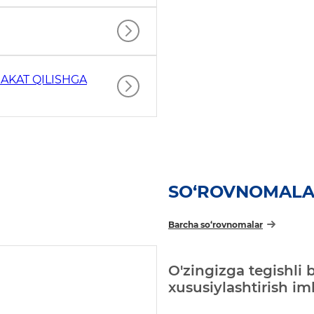
AKAT QILISHGA
SO‘ROVNOMAL
Barcha so‘rovnomalar
O'zingizga tegishli 
xususiylashtirish i