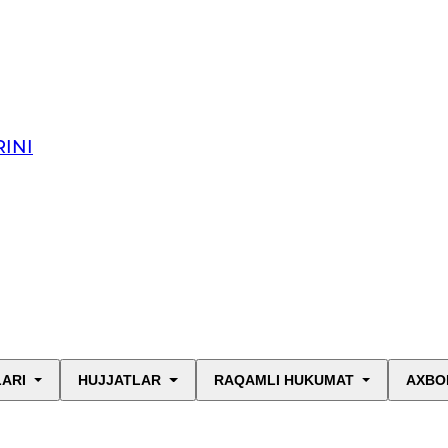
INI
LARI
HUJJATLAR
RAQAMLI HUKUMAT
AXBO