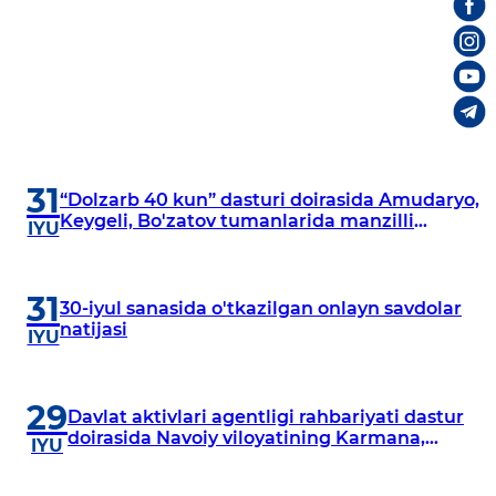
31
“Dolzarb 40 kun” dasturi doirasida Amudaryo,
Keygeli, Bo'zatov tumanlarida manzilli
IYU
o‘rganishlar olib borildi
31
30-iyul sanasida o'tkazilgan onlayn savdolar
natijasi
IYU
29
Davlat aktivlari agentligi rahbariyati dastur
doirasida Navoiy viloyatining Karmana,
IYU
Navbahor, Xatirchi va Nurota tumanlarida
o‘rganish o‘tkazmoqda