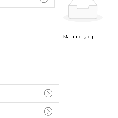
Maʼlumot yoʻq