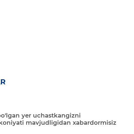
AR
bo'lgan yer uchastkangizni
mkoniyati mavjudligidan xabardormisiz