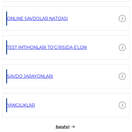
ONLINE SAVDOLAR NATIJASI
TEST IMTIHONLARI TO'G'RISIDA E'LON
SAVDO JARAYONLARI
YANGILIKLAR
Batafsil