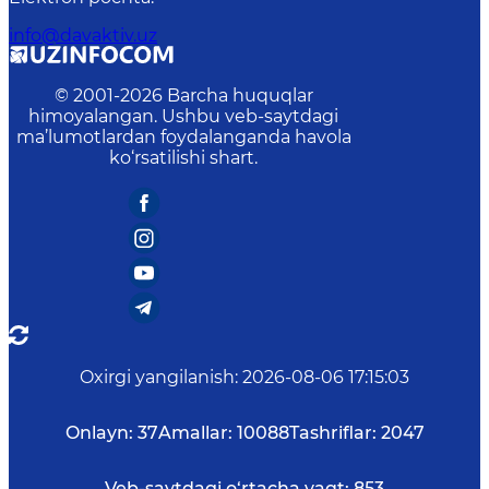
info@davaktiv.uz
© 2001-
2026
Barcha huquqlar
himoyalangan. Ushbu veb-saytdagi
ma’lumotlardan foydalanganda havola
ko‘rsatilishi shart.
Oxirgi yangilanish
:
2026-08-06 17:15:03
Onlayn:
37
Amallar:
10088
Tashriflar:
2047
Veb-saytdagi o‘rtacha vaqt:
853