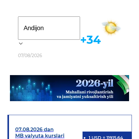
Davlat dasturi
+34
Ob-havo
07/08/2026
07.08.2026 dan
MB valyuta kurslari
1
USD
=
11915.64