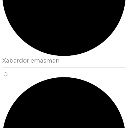
Xabardor emasman