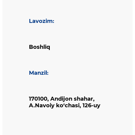
Lavozim
:
Boshliq
Manzil
:
170100, Andijon shahar,
A.Navoiy ko‘chasi, 126-uy