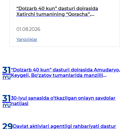
“Dolzarb 40 kun” dasturi doirasida
Xatirchi tumanining “Qoracha”,
“Nayman”, “A.Navoiy” va “Damariq”
mahallalarida manzilli o‘rganishlar olib
01.08.2026
borildi
Yangiliklar
31
“Dolzarb 40 kun” dasturi doirasida Amudaryo,
Keygeli, Bo'zatov tumanlarida manzilli
IYU
o‘rganishlar olib borildi
31
30-iyul sanasida o'tkazilgan onlayn savdolar
natijasi
IYU
29
Davlat aktivlari agentligi rahbariyati dastur