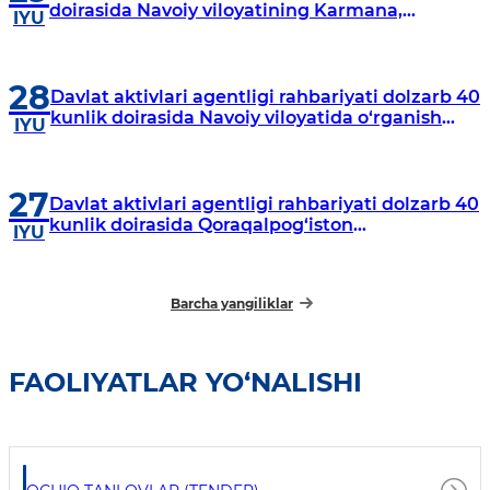
doirasida Navoiy viloyatining Karmana,
IYU
Navbahor, Xatirchi va Nurota tumanlarida
o‘rganish o‘tkazmoqda
28
Davlat aktivlari agentligi rahbariyati dolzarb 40
kunlik doirasida Navoiy viloyatida o‘rganish
IYU
o‘tkazdi
27
Davlat aktivlari agentligi rahbariyati dolzarb 40
kunlik doirasida Qoraqalpog‘iston
IYU
Respublikasida o‘rganish o‘tkazmoqda
Barcha yangiliklar
FAOLIYATLAR YO‘NALISHI