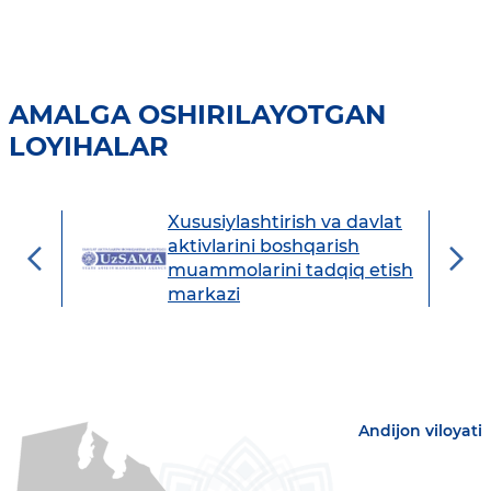
AMALGA OSHIRILAYOTGAN
LOYIHALAR
Xususiylashtirish va davlat
avdo
aktivlarini boshqarish
muammolarini tadqiq etish
markazi
Andijon viloyati