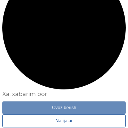
Xa, xabarim bor
Ovoz berish
Natijalar