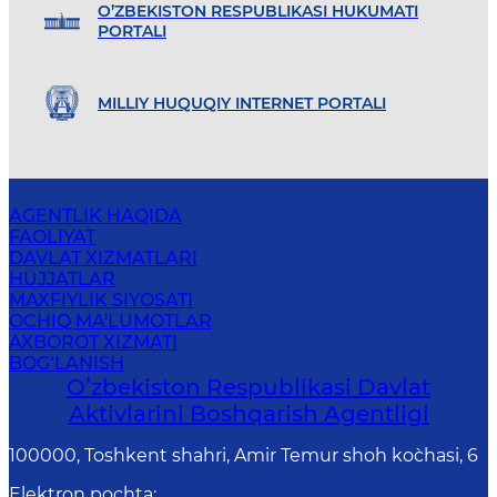
O’ZBEKISTON RESPUBLIKASI HUKUMATI
PORTALI
MILLIY HUQUQIY INTERNET PORTALI
AGENTLIK HAQIDA
FAOLIYAT
DAVLAT XIZMATLARI
HUJJATLAR
MAXFIYLIK SIYOSATI
OCHIQ MA'LUMOTLAR
AXBOROT XIZMATI
BOG‘LANISH
Oʻzbekiston Respublikasi Davlat
Aktivlarini Boshqarish Agentligi
100000, Toshkent shahri, Amir Temur shoh ko`chasi, 6
Elektron pochta
: