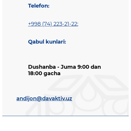
Telefon
:
+998 (74) 223-21-22
;
Qabul kunlari
:
Dushanba - Juma 9:00 dan
18:00 gacha
andijon@davaktiv.uz