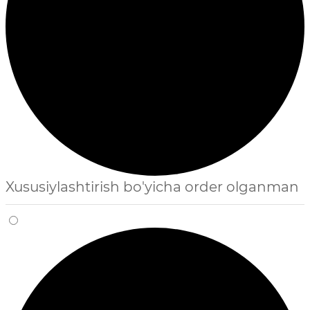
Xususiylashtirish bo'yicha order olganman