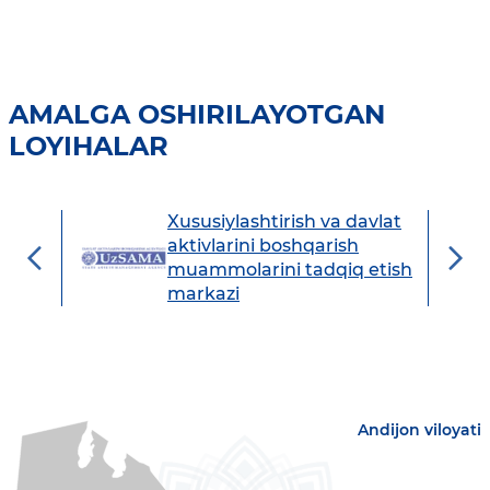
AMALGA OSHIRILAYOTGAN
LOYIHALAR
Xususiylashtirish va davlat
avdo
aktivlarini boshqarish
muammolarini tadqiq etish
markazi
Andijon viloyati