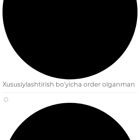
Xususiylashtirish bo'yicha order olganman