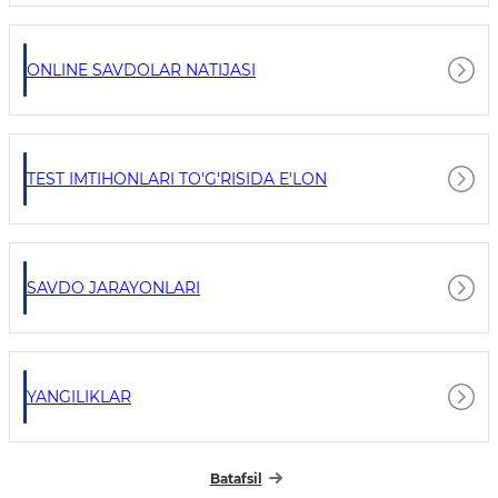
ONLINE SAVDOLAR NATIJASI
TEST IMTIHONLARI TO'G'RISIDA E'LON
SAVDO JARAYONLARI
YANGILIKLAR
Batafsil