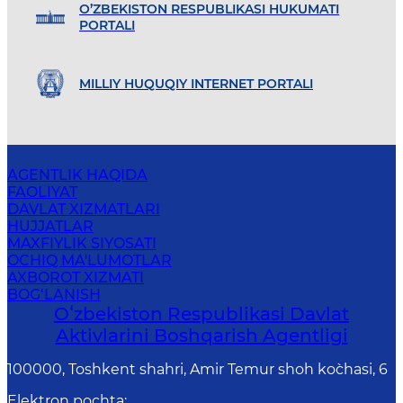
O’ZBEKISTON RESPUBLIKASI HUKUMATI
PORTALI
MILLIY HUQUQIY INTERNET PORTALI
AGENTLIK HAQIDA
FAOLIYAT
DAVLAT XIZMATLARI
HUJJATLAR
MAXFIYLIK SIYOSATI
OCHIQ MA'LUMOTLAR
AXBOROT XIZMATI
BOG‘LANISH
Oʻzbekiston Respublikasi Davlat
Aktivlarini Boshqarish Agentligi
100000, Toshkent shahri, Amir Temur shoh ko`chasi, 6
Elektron pochta
: