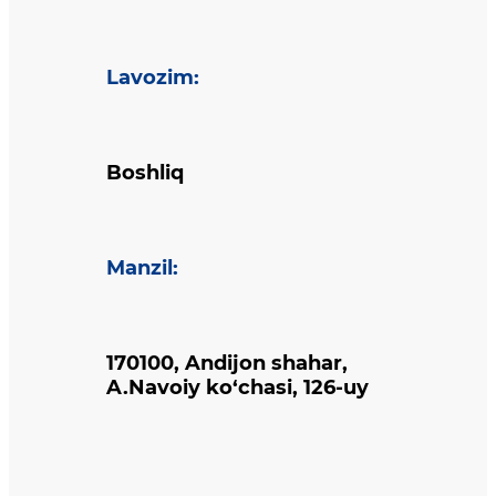
Lavozim
:
Boshliq
Manzil
:
170100, Andijon shahar,
A.Navoiy ko‘chasi, 126-uy