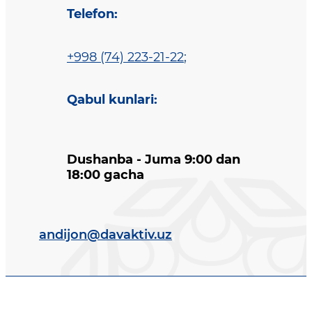
Telefon
:
+998 (74) 223-21-22
;
Qabul kunlari
:
Dushanba - Juma 9:00 dan
18:00 gacha
andijon@davaktiv.uz