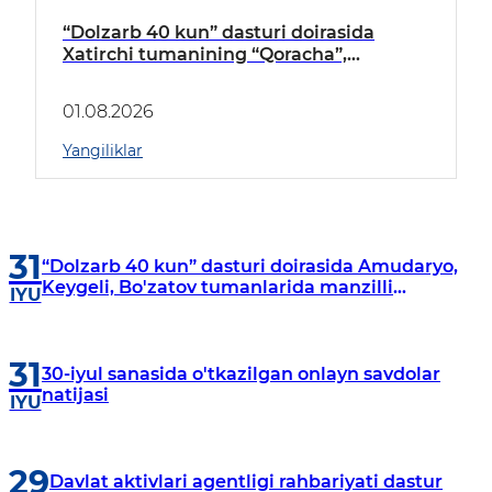
“Dolzarb 40 kun” dasturi doirasida
Xatirchi tumanining “Qoracha”,
“Nayman”, “A.Navoiy” va “Damariq”
mahallalarida manzilli o‘rganishlar olib
01.08.2026
borildi
Yangiliklar
31
“Dolzarb 40 kun” dasturi doirasida Amudaryo,
Keygeli, Bo'zatov tumanlarida manzilli
IYU
o‘rganishlar olib borildi
31
30-iyul sanasida o'tkazilgan onlayn savdolar
natijasi
IYU
29
Davlat aktivlari agentligi rahbariyati dastur