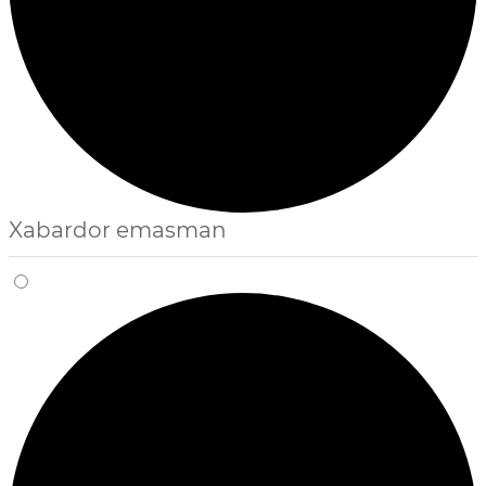
Xabardor emasman