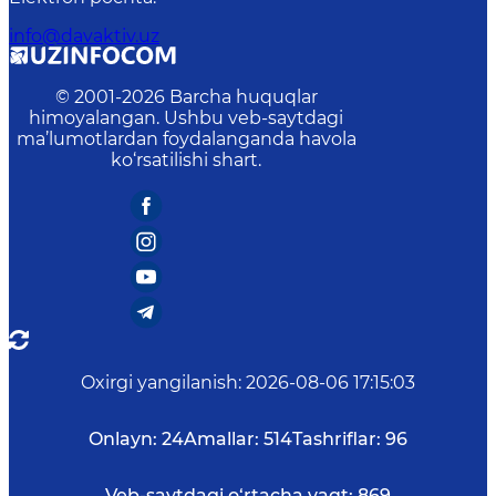
info@davaktiv.uz
© 2001-
2026
Barcha huquqlar
himoyalangan. Ushbu veb-saytdagi
ma’lumotlardan foydalanganda havola
ko‘rsatilishi shart.
Oxirgi yangilanish
:
2026-08-06 17:15:03
Onlayn:
24
Amallar:
514
Tashriflar:
96
Veb-saytdagi o‘rtacha vaqt:
869