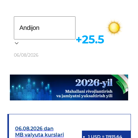
Davlat dasturi
+25.5
Ob-havo
06/08/2026
06.08.2026 dan
MB valyuta kurslari
1
USD
=
11915.64