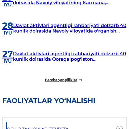
doirasida Navoiy viloyatining Karmana,
IYU
Navbahor, Xatirchi va Nurota tumanlarida
o‘rganish o‘tkazmoqda
28
Davlat aktivlari agentligi rahbariyati dolzarb 40
kunlik doirasida Navoiy viloyatida o‘rganish
IYU
o‘tkazdi
27
Davlat aktivlari agentligi rahbariyati dolzarb 40
kunlik doirasida Qoraqalpog‘iston
IYU
Respublikasida o‘rganish o‘tkazmoqda
Barcha yangiliklar
FAOLIYATLAR YO‘NALISHI