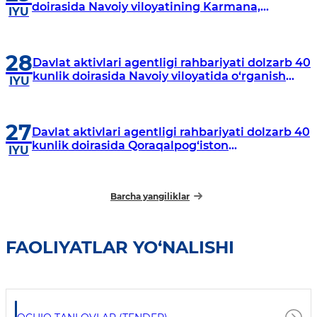
doirasida Navoiy viloyatining Karmana,
IYU
Navbahor, Xatirchi va Nurota tumanlarida
o‘rganish o‘tkazmoqda
28
Davlat aktivlari agentligi rahbariyati dolzarb 40
kunlik doirasida Navoiy viloyatida o‘rganish
IYU
o‘tkazdi
27
Davlat aktivlari agentligi rahbariyati dolzarb 40
kunlik doirasida Qoraqalpog‘iston
IYU
Respublikasida o‘rganish o‘tkazmoqda
Barcha yangiliklar
FAOLIYATLAR YO‘NALISHI