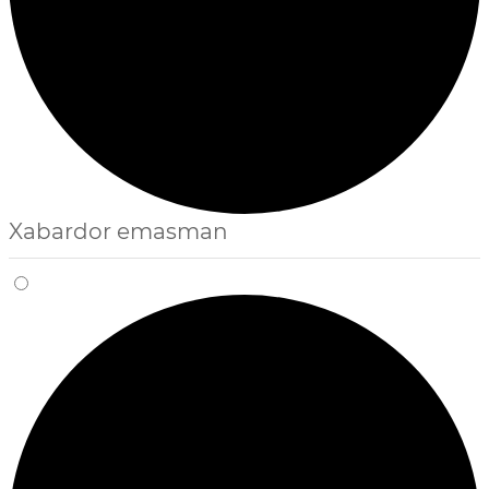
Xabardor emasman