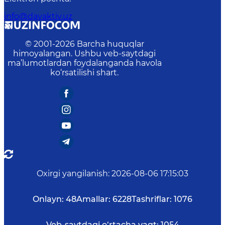
info@davaktiv.uz
© 2001-
2026
Barcha huquqlar
himoyalangan. Ushbu veb-saytdagi
ma’lumotlardan foydalanganda havola
ko‘rsatilishi shart.
Oxirgi yangilanish
:
2026-08-06 17:15:03
Onlayn:
48
Amallar:
6228
Tashriflar:
1076
Veb-saytdagi o‘rtacha vaqt:
1054