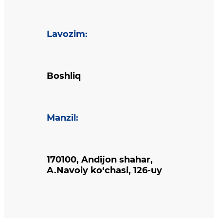
Lavozim
:
Boshliq
Manzil
:
170100, Andijon shahar,
A.Navoiy ko‘chasi, 126-uy