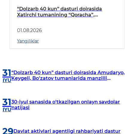
“Dolzarb 40 kun” dasturi doirasida
Xatirchi tumanining “Qoracha”,
“Nayman”, “A.Navoiy” va “Damariq”
mahallalarida manzilli o‘rganishlar olib
01.08.2026
borildi
Yangiliklar
31
“Dolzarb 40 kun” dasturi doirasida Amudaryo,
Keygeli, Bo'zatov tumanlarida manzilli
IYU
o‘rganishlar olib borildi
31
30-iyul sanasida o'tkazilgan onlayn savdolar
natijasi
IYU
29
Davlat aktivlari agentligi rahbariyati dastur