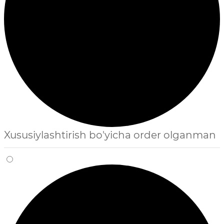
Xususiylashtirish bo'yicha order olganman