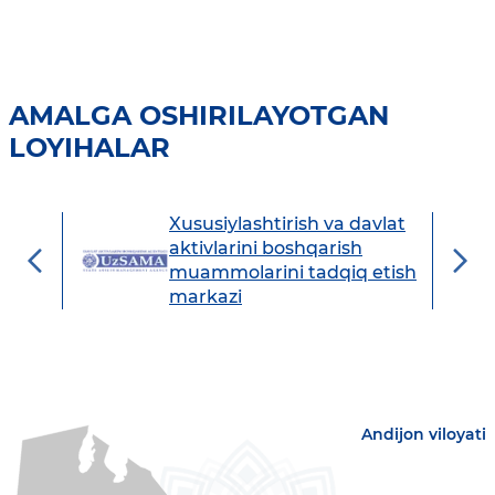
AMALGA OSHIRILAYOTGAN
LOYIHALAR
Xususiylashtirish va davlat
avdo
aktivlarini boshqarish
muammolarini tadqiq etish
markazi
Andijon viloyati