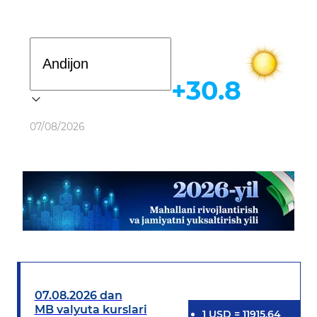
Davlat dasturi
+30.8
Ob-havo
07/08/2026
07.08.2026 dan
MB valyuta kurslari
1
USD
=
11915.64