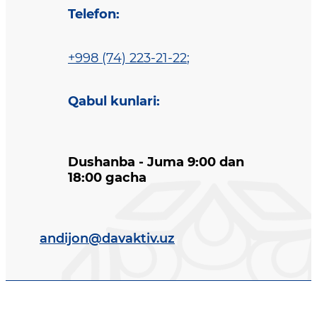
Telefon
:
+998 (74) 223-21-22
;
Qabul kunlari
:
Dushanba - Juma 9:00 dan
18:00 gacha
andijon@davaktiv.uz