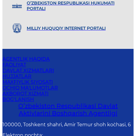
O’ZBEKISTON RESPUBLIKASI HUKUMATI
PORTALI
MILLIY HUQUQIY INTERNET PORTALI
AGENTLIK HAQIDA
FAOLIYAT
DAVLAT XIZMATLARI
HUJJATLAR
MAXFIYLIK SIYOSATI
OCHIQ MA'LUMOTLAR
AXBOROT XIZMATI
BOG‘LANISH
Oʻzbekiston Respublikasi Davlat
Aktivlarini Boshqarish Agentligi
100000, Toshkent shahri, Amir Temur shoh ko`chasi, 6
Elektron pochta
: