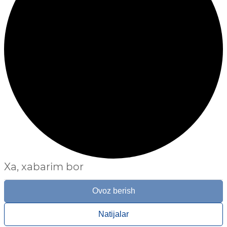
Xa, xabarim bor
Ovoz berish
Natijalar