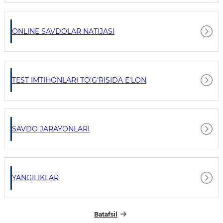
ONLINE SAVDOLAR NATIJASI
TEST IMTIHONLARI TO'G'RISIDA E'LON
SAVDO JARAYONLARI
YANGILIKLAR
Batafsil