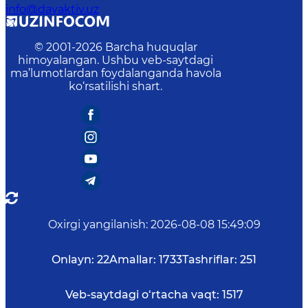
info@davaktiv.uz
© 2001-
2026
Barcha huquqlar
himoyalangan. Ushbu veb-saytdagi
ma’lumotlardan foydalanganda havola
ko‘rsatilishi shart.
Oxirgi yangilanish
:
2026-08-08 15:49:09
Onlayn:
22
Amallar:
1733
Tashriflar:
251
Veb-saytdagi o‘rtacha vaqt:
1517