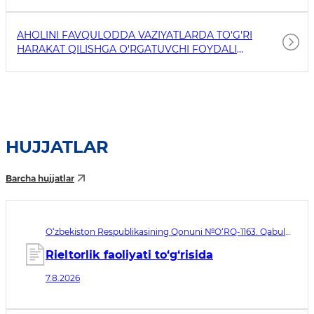
AHOLINI FAVQULODDA VAZIYATLARDA TO'G'RI
HARAKAT QILISHGA O'RGATUVCHI FOYDALI
HAVOLALAR
HUJJATLAR
Barcha hujjatlar
O‘zbekiston Respublikasining Qonuni №O‘RQ-1163. Qabul
qilingan sana 07.08.2026. Kuchga kirish sanasi 08.11.2026
Rieltorlik faoliyati to‘g‘risida
7.8.2026