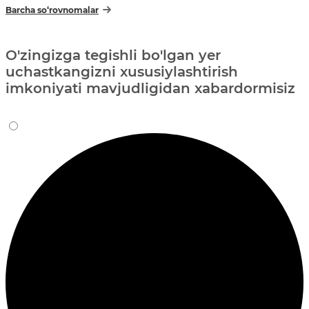
Barcha so‘rovnomalar
O'zingizga tegishli bo'lgan yer
uchastkangizni xususiylashtirish
imkoniyati mavjudligidan xabardormisiz