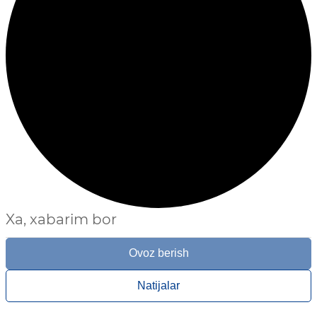
Xa, xabarim bor
Ovoz berish
Natijalar