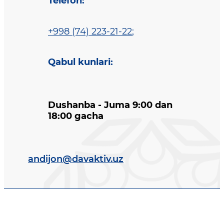
Telefon
:
+998 (74) 223-21-22
;
Qabul kunlari
:
Dushanba - Juma 9:00 dan
18:00 gacha
andijon@davaktiv.uz