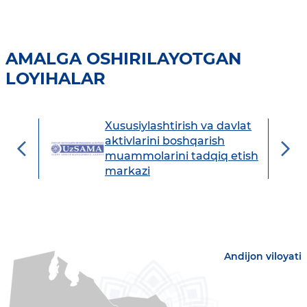
AMALGA OSHIRILAYOTGAN
LOYIHALAR
Xususiylashtirish va davlat
avdo
aktivlarini boshqarish
muammolarini tadqiq etish
markazi
Andijon viloyati