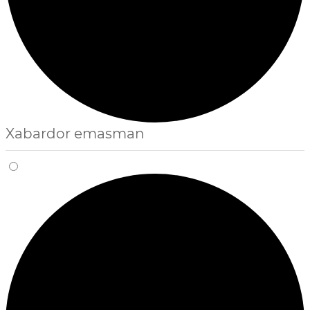
Xabardor emasman