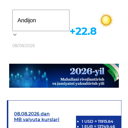
Davlat dasturi
+22.8
Ob-havo
08/08/2026
08.08.2026 dan
MB valyuta kurslari
1
USD
=
11915.64
1
EUR
=
13749.46