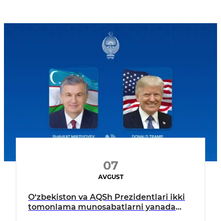
07
AVGUST
O‘zbekiston va AQSh Prezidentlari ikki
tomonlama munosabatlarni yanada
mustahkamlash istiqbollarini