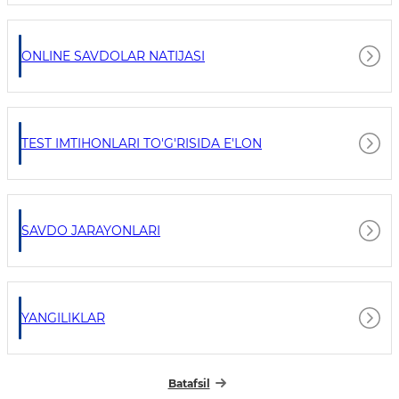
ONLINE SAVDOLAR NATIJASI
TEST IMTIHONLARI TO'G'RISIDA E'LON
SAVDO JARAYONLARI
YANGILIKLAR
Batafsil