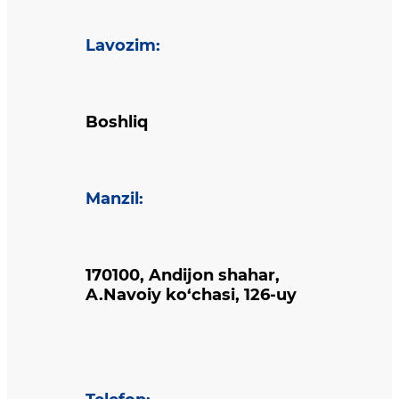
Lavozim
:
Boshliq
Manzil
:
170100, Andijon shahar,
A.Navoiy ko‘chasi, 126-uy