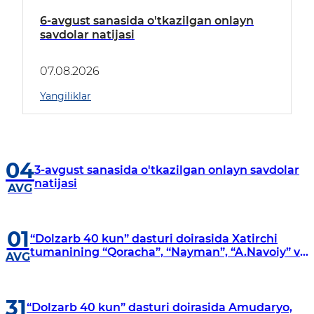
6-avgust sanasida o'tkazilgan onlayn
savdolar natijasi
07.08.2026
Yangiliklar
04
3-avgust sanasida o'tkazilgan onlayn savdolar
natijasi
AVG
01
“Dolzarb 40 kun” dasturi doirasida Xatirchi
tumanining “Qoracha”, “Nayman”, “A.Navoiy” va
AVG
“Damariq” mahallalarida manzilli o‘rganishlar
olib borildi
31
“Dolzarb 40 kun” dasturi doirasida Amudaryo,