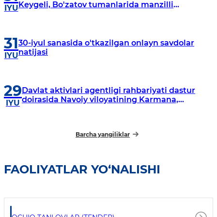
Keygeli, Bo'zatov tumanlarida manzilli
IYU
o‘rganishlar olib borildi
31
30-iyul sanasida o'tkazilgan onlayn savdolar
natijasi
IYU
29
Davlat aktivlari agentligi rahbariyati dastur
doirasida Navoiy viloyatining Karmana,
IYU
Navbahor, Xatirchi va Nurota tumanlarida
o‘rganish o‘tkazmoqda
Barcha yangiliklar
FAOLIYATLAR YO‘NALISHI