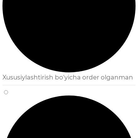
Xususiylashtirish bo'yicha order olganman