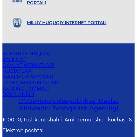
PORTALI
MILLIY HUQUQIY INTERNET PORTALI
AGENTLIK HAQIDA
FAOLIYAT
DAVLAT XIZMATLARI
HUJJATLAR
MAXFIYLIK SIYOSATI
OCHIQ MA'LUMOTLAR
AXBOROT XIZMATI
BOG‘LANISH
Oʻzbekiston Respublikasi Davlat
Aktivlarini Boshqarish Agentligi
100000, Toshkent shahri, Amir Temur shoh ko`chasi, 6
Elektron pochta
: