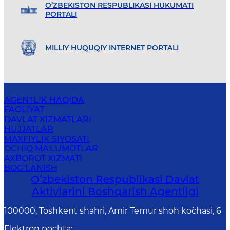
O’ZBEKISTON RESPUBLIKASI HUKUMATI
PORTALI
MILLIY HUQUQIY INTERNET PORTALI
AGENTLIK HAQIDA
FAOLIYAT
DAVLAT XIZMATLARI
HUJJATLAR
MAXFIYLIK SIYOSATI
OCHIQ MA'LUMOTLAR
AXBOROT XIZMATI
BOG‘LANISH
Oʻzbekiston Respublikasi Davlat
Aktivlarini Boshqarish Agentligi
100000, Toshkent shahri, Amir Temur shoh ko`chasi, 6
Elektron pochta
: