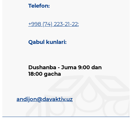
Telefon
:
+998 (74) 223-21-22
;
Qabul kunlari
:
Dushanba - Juma 9:00 dan
18:00 gacha
andijon@davaktiv.uz