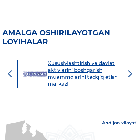
AMALGA OSHIRILAYOTGAN
LOYIHALAR
Xususiylashtirish va davlat
avdo
aktivlarini boshqarish
muammolarini tadqiq etish
markazi
Andijon viloyati