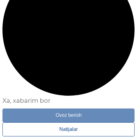
Xa, xabarim bor
Ovoz berish
Natijalar