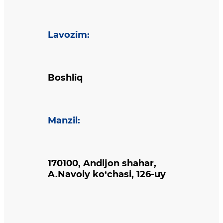
Lavozim
:
Boshliq
Manzil
:
170100, Andijon shahar,
A.Navoiy ko‘chasi, 126-uy