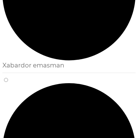
Xabardor emasman