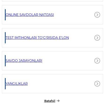
ONLINE SAVDOLAR NATIJASI
TEST IMTIHONLARI TO'G'RISIDA E'LON
SAVDO JARAYONLARI
YANGILIKLAR
Batafsil