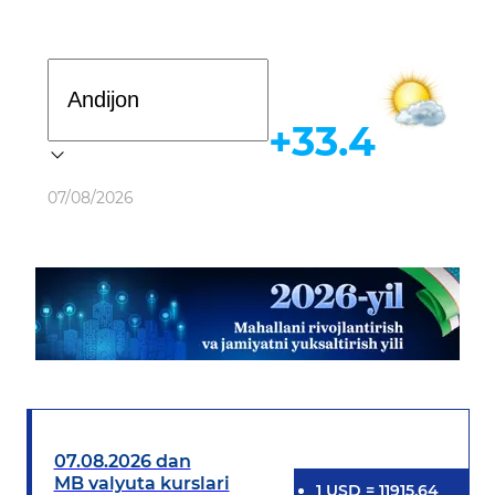
Davlat dasturi
+33.4
Ob-havo
07/08/2026
07.08.2026 dan
MB valyuta kurslari
1
USD
=
11915.64