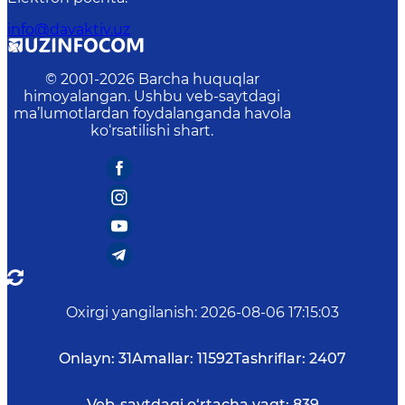
info@davaktiv.uz
© 2001-
2026
Barcha huquqlar
himoyalangan. Ushbu veb-saytdagi
ma’lumotlardan foydalanganda havola
ko‘rsatilishi shart.
Oxirgi yangilanish
:
2026-08-06 17:15:03
Onlayn:
31
Amallar:
11592
Tashriflar:
2407
Veb-saytdagi o‘rtacha vaqt:
839