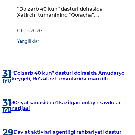
“Dolzarb 40 kun” dasturi doirasida
Xatirchi tumanining “Qoracha”,
“Nayman”, “A.Navoiy” va “Damariq”
mahallalarida manzilli o‘rganishlar olib
01.08.2026
borildi
Yangiliklar
31
“Dolzarb 40 kun” dasturi doirasida Amudaryo,
Keygeli, Bo'zatov tumanlarida manzilli
IYU
o‘rganishlar olib borildi
31
30-iyul sanasida o'tkazilgan onlayn savdolar
natijasi
IYU
29
Davlat aktivlari agentligi rahbariyati dastur