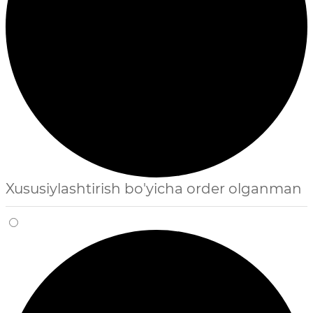
Xususiylashtirish bo'yicha order olganman