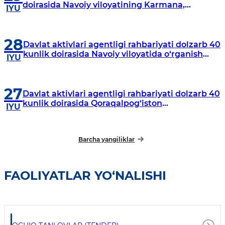
doirasida Navoiy viloyatining Karmana,
IYU
Navbahor, Xatirchi va Nurota tumanlarida
o‘rganish o‘tkazmoqda
28
Davlat aktivlari agentligi rahbariyati dolzarb 40
kunlik doirasida Navoiy viloyatida o‘rganish
IYU
o‘tkazdi
27
Davlat aktivlari agentligi rahbariyati dolzarb 40
kunlik doirasida Qoraqalpog‘iston
IYU
Respublikasida o‘rganish o‘tkazmoqda
Barcha yangiliklar
FAOLIYATLAR YO‘NALISHI