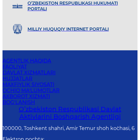
O’ZBEKISTON RESPUBLIKASI HUKUMATI
PORTALI
MILLIY HUQUQIY INTERNET PORTALI
AGENTLIK HAQIDA
FAOLIYAT
DAVLAT XIZMATLARI
HUJJATLAR
MAXFIYLIK SIYOSATI
OCHIQ MA'LUMOTLAR
AXBOROT XIZMATI
BOG‘LANISH
Oʻzbekiston Respublikasi Davlat
Aktivlarini Boshqarish Agentligi
100000, Toshkent shahri, Amir Temur shoh ko`chasi, 6
Elektron pochta
: