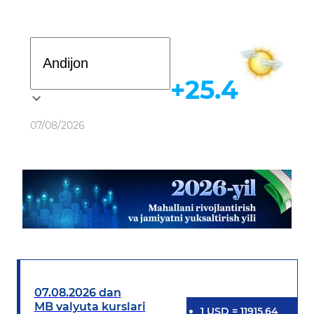
Davlat dasturi
+25.4
Ob-havo
07/08/2026
07.08.2026 dan
MB valyuta kurslari
1
USD
=
11915.64