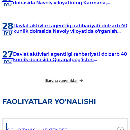
doirasida Navoiy viloyatining Karmana,
IYU
Navbahor, Xatirchi va Nurota tumanlarida
o‘rganish o‘tkazmoqda
28
Davlat aktivlari agentligi rahbariyati dolzarb 40
kunlik doirasida Navoiy viloyatida o‘rganish
IYU
o‘tkazdi
27
Davlat aktivlari agentligi rahbariyati dolzarb 40
kunlik doirasida Qoraqalpog‘iston
IYU
Respublikasida o‘rganish o‘tkazmoqda
Barcha yangiliklar
FAOLIYATLAR YO‘NALISHI