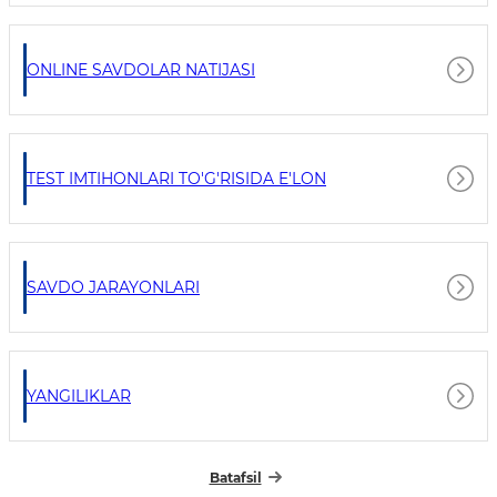
ONLINE SAVDOLAR NATIJASI
TEST IMTIHONLARI TO'G'RISIDA E'LON
SAVDO JARAYONLARI
YANGILIKLAR
Batafsil