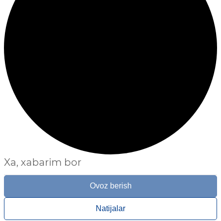
Xa, xabarim bor
Ovoz berish
Natijalar