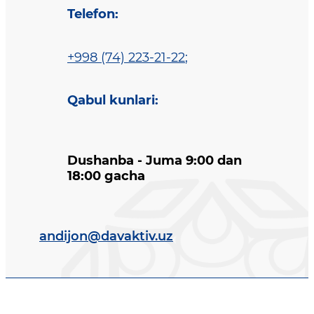
Telefon
:
+998 (74) 223-21-22
;
Qabul kunlari
:
Dushanba - Juma 9:00 dan
18:00 gacha
andijon@davaktiv.uz