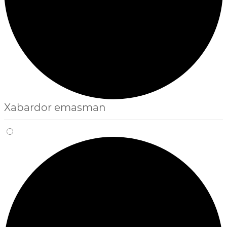
Xabardor emasman