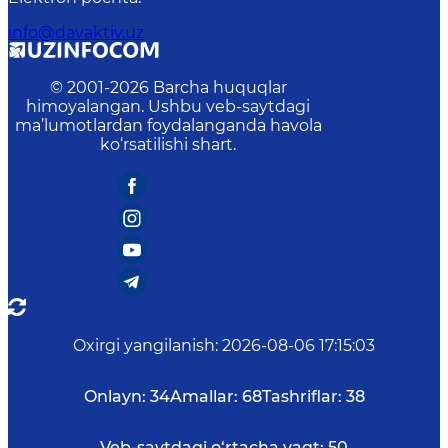
info@davaktiv.uz
© 2001-
2026
Barcha huquqlar
himoyalangan. Ushbu veb-saytdagi
ma’lumotlardan foydalanganda havola
ko‘rsatilishi shart.
Oxirgi yangilanish
:
2026-08-06 17:15:03
Onlayn:
34
Amallar:
68
Tashriflar:
38
Veb-saytdagi o‘rtacha vaqt:
50