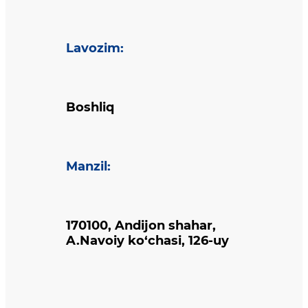
Lavozim
:
Boshliq
Manzil
:
170100, Andijon shahar,
A.Navoiy ko‘chasi, 126-uy