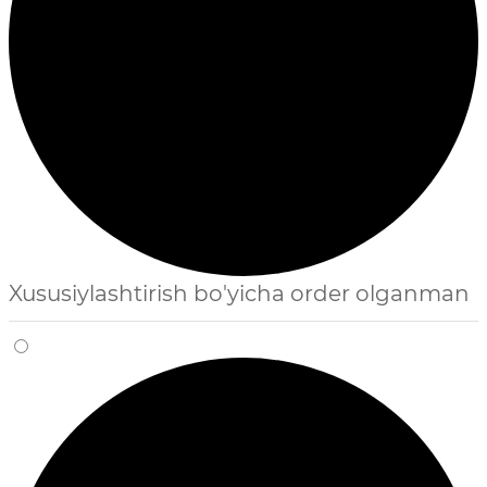
Xususiylashtirish bo'yicha order olganman