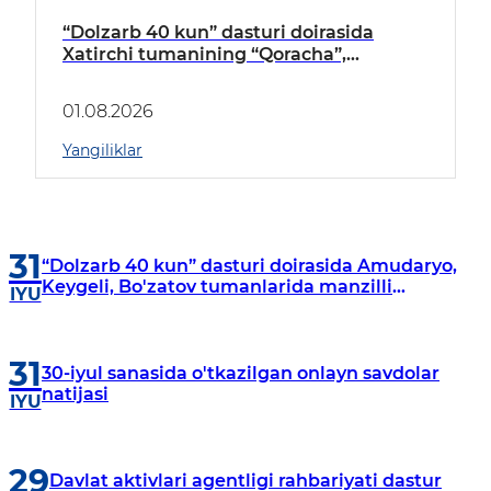
“Dolzarb 40 kun” dasturi doirasida
Xatirchi tumanining “Qoracha”,
“Nayman”, “A.Navoiy” va “Damariq”
mahallalarida manzilli o‘rganishlar olib
01.08.2026
borildi
Yangiliklar
31
“Dolzarb 40 kun” dasturi doirasida Amudaryo,
Keygeli, Bo'zatov tumanlarida manzilli
IYU
o‘rganishlar olib borildi
31
30-iyul sanasida o'tkazilgan onlayn savdolar
natijasi
IYU
29
Davlat aktivlari agentligi rahbariyati dastur