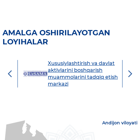
AMALGA OSHIRILAYOTGAN
LOYIHALAR
Xususiylashtirish va davlat
avdo
aktivlarini boshqarish
muammolarini tadqiq etish
markazi
Andijon viloyati