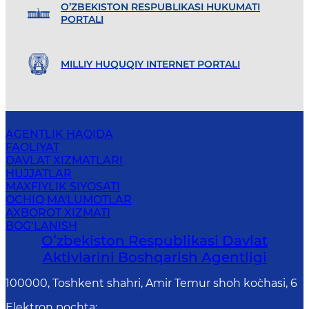
O’ZBEKISTON RESPUBLIKASI HUKUMATI
PORTALI
MILLIY HUQUQIY INTERNET PORTALI
AGENTLIK HAQIDA
FAOLIYAT
DAVLAT XIZMATLARI
HUJJATLAR
MAXFIYLIK SIYOSATI
OCHIQ MA'LUMOTLAR
AXBOROT XIZMATI
BOG‘LANISH
Oʻzbekiston Respublikasi Davlat
Aktivlarini Boshqarish Agentligi
100000, Toshkent shahri, Amir Temur shoh ko`chasi, 6
Elektron pochta
: