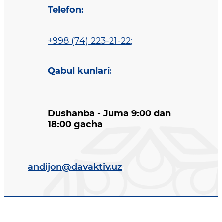
Telefon
:
+998 (74) 223-21-22
;
Qabul kunlari
:
Dushanba - Juma 9:00 dan
18:00 gacha
andijon@davaktiv.uz