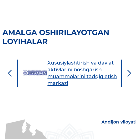
AMALGA OSHIRILAYOTGAN
LOYIHALAR
Xususiylashtirish va davlat
avdo
aktivlarini boshqarish
muammolarini tadqiq etish
markazi
Andijon viloyati