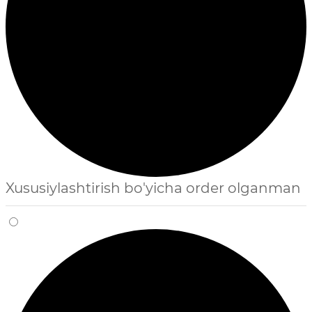
Xususiylashtirish bo'yicha order olganman