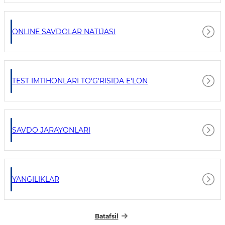
ONLINE SAVDOLAR NATIJASI
TEST IMTIHONLARI TO'G'RISIDA E'LON
SAVDO JARAYONLARI
YANGILIKLAR
Batafsil