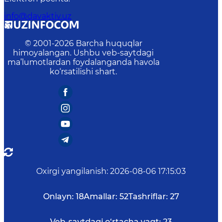
info@davaktiv.uz
© 2001-
2026
Barcha huquqlar
himoyalangan. Ushbu veb-saytdagi
ma’lumotlardan foydalanganda havola
ko‘rsatilishi shart.
Oxirgi yangilanish
:
2026-08-06 17:15:03
Onlayn:
18
Amallar:
52
Tashriflar:
27
Veb-saytdagi o‘rtacha vaqt:
23