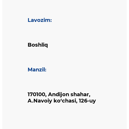
Lavozim
:
Boshliq
Manzil
:
170100, Andijon shahar,
A.Navoiy ko‘chasi, 126-uy