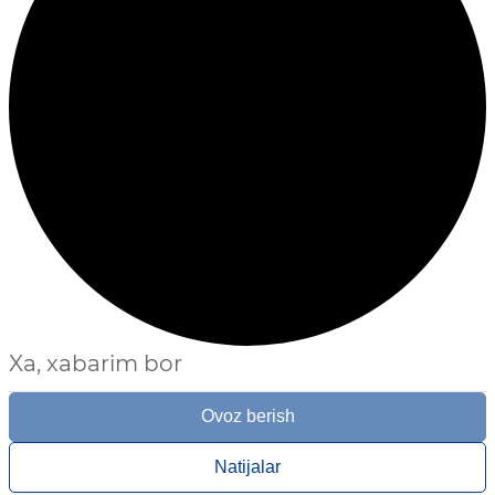
Xa, xabarim bor
Ovoz berish
Natijalar