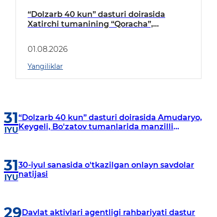
“Dolzarb 40 kun” dasturi doirasida
Xatirchi tumanining “Qoracha”,
“Nayman”, “A.Navoiy” va “Damariq”
mahallalarida manzilli o‘rganishlar olib
01.08.2026
borildi
Yangiliklar
31
“Dolzarb 40 kun” dasturi doirasida Amudaryo,
Keygeli, Bo'zatov tumanlarida manzilli
IYU
o‘rganishlar olib borildi
31
30-iyul sanasida o'tkazilgan onlayn savdolar
natijasi
IYU
29
Davlat aktivlari agentligi rahbariyati dastur