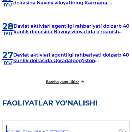
doirasida Navoiy viloyatining Karmana,
IYU
Navbahor, Xatirchi va Nurota tumanlarida
o‘rganish o‘tkazmoqda
28
Davlat aktivlari agentligi rahbariyati dolzarb 40
kunlik doirasida Navoiy viloyatida o‘rganish
IYU
o‘tkazdi
27
Davlat aktivlari agentligi rahbariyati dolzarb 40
kunlik doirasida Qoraqalpog‘iston
IYU
Respublikasida o‘rganish o‘tkazmoqda
Barcha yangiliklar
FAOLIYATLAR YO‘NALISHI