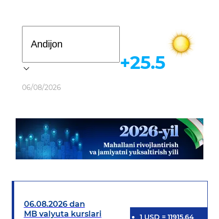
Davlat dasturi
+25.5
Ob-havo
06/08/2026
06.08.2026 dan
MB valyuta kurslari
1
USD
=
11915.64