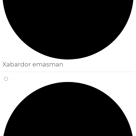
Xabardor emasman