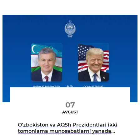
07
AVGUST
O‘zbekiston va AQSh Prezidentlari ikki
tomonlama munosabatlarni yanada
mustahkamlash istiqbollarini