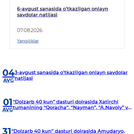
6-avgust sanasida o'tkazilgan onlayn
savdolar natijasi
07.08.2026
Yangiliklar
04
3-avgust sanasida o'tkazilgan onlayn savdolar
natijasi
AVG
01
“Dolzarb 40 kun” dasturi doirasida Xatirchi
tumanining “Qoracha”, “Nayman”, “A.Navoiy” va
AVG
“Damariq” mahallalarida manzilli o‘rganishlar
olib borildi
31
“Dolzarb 40 kun” dasturi doirasida Amudaryo,