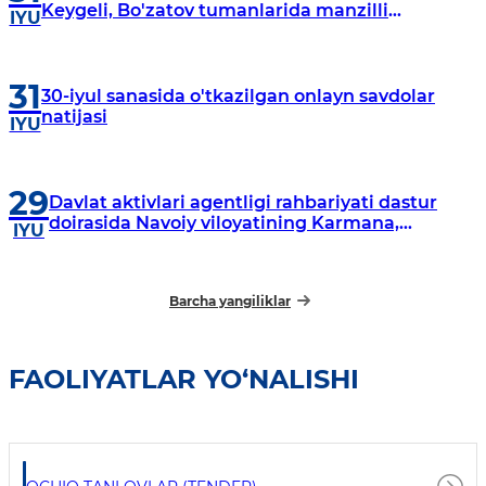
Keygeli, Bo'zatov tumanlarida manzilli
IYU
o‘rganishlar olib borildi
31
30-iyul sanasida o'tkazilgan onlayn savdolar
natijasi
IYU
29
Davlat aktivlari agentligi rahbariyati dastur
doirasida Navoiy viloyatining Karmana,
IYU
Navbahor, Xatirchi va Nurota tumanlarida
o‘rganish o‘tkazmoqda
Barcha yangiliklar
FAOLIYATLAR YO‘NALISHI