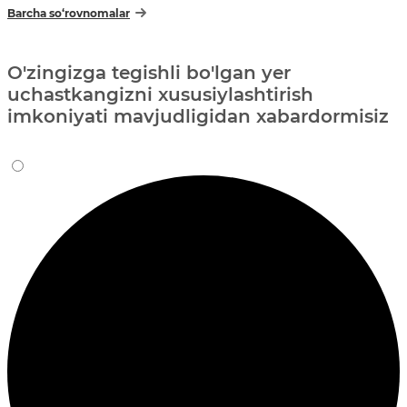
Barcha so‘rovnomalar
O'zingizga tegishli bo'lgan yer
uchastkangizni xususiylashtirish
imkoniyati mavjudligidan xabardormisiz