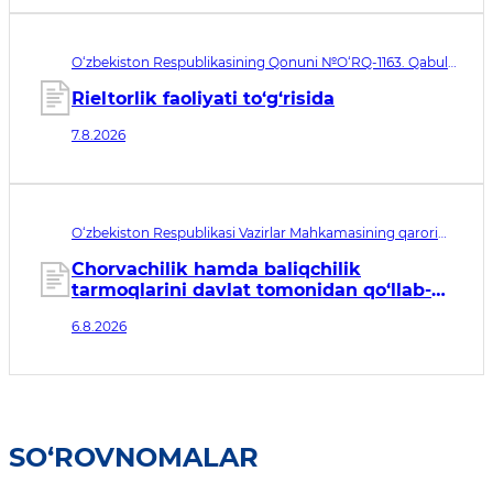
O‘zbekiston Respublikasining Qonuni №O‘RQ-1163. Qabul
qilingan sana 07.08.2026. Kuchga kirish sanasi 08.11.2026
Rieltorlik faoliyati to‘g‘risida
7.8.2026
O‘zbekiston Respublikasi Vazirlar Mahkamasining qarori
№435. Qabul qilingan sana 06.08.2026. Kuchga kirish
sanasi 07.08.2026
Chorvachilik hamda baliqchilik
tarmoqlarini davlat tomonidan qo‘llab-
quvvatlashning qo‘shimcha chora-
6.8.2026
tadbirlari to‘g‘risida
SO‘ROVNOMALAR