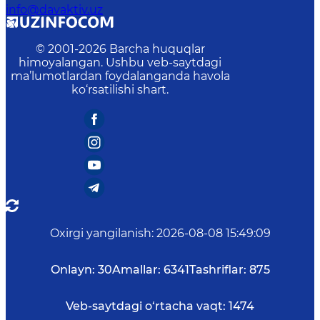
info@davaktiv.uz
© 2001-
2026
Barcha huquqlar
himoyalangan. Ushbu veb-saytdagi
ma’lumotlardan foydalanganda havola
ko‘rsatilishi shart.
Oxirgi yangilanish
:
2026-08-08 15:49:09
Onlayn:
30
Amallar:
6341
Tashriflar:
875
Veb-saytdagi o‘rtacha vaqt:
1474