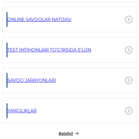
ONLINE SAVDOLAR NATIJASI
TEST IMTIHONLARI TO'G'RISIDA E'LON
SAVDO JARAYONLARI
YANGILIKLAR
Batafsil