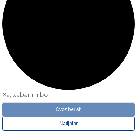
Xa, xabarim bor
Ovoz berish
Natijalar