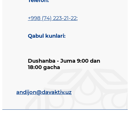
Telefon
:
+998 (74) 223-21-22
;
Qabul kunlari
:
Dushanba - Juma 9:00 dan
18:00 gacha
andijon@davaktiv.uz