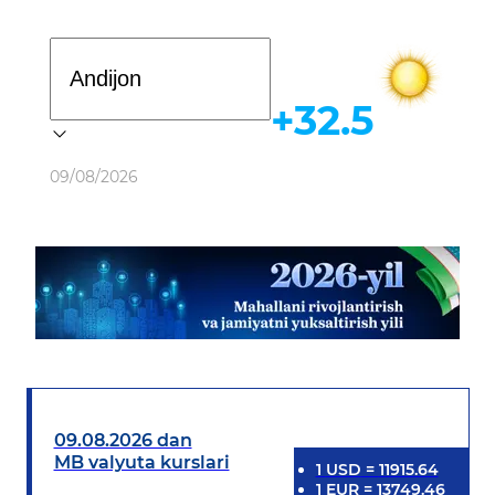
Davlat dasturi
+32.5
Ob-havo
09/08/2026
09.08.2026 dan
MB valyuta kurslari
1
USD
=
11915.64
1
EUR
=
13749.46