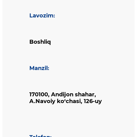
Lavozim
:
Boshliq
Manzil
:
170100, Andijon shahar,
A.Navoiy ko‘chasi, 126-uy