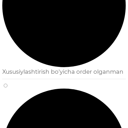
Xususiylashtirish bo'yicha order olganman