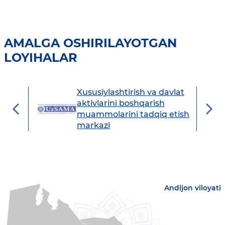
AMALGA OSHIRILAYOTGAN
LOYIHALAR
Xususiylashtirish va davlat
avdo
aktivlarini boshqarish
muammolarini tadqiq etish
markazi
Andijon viloyati