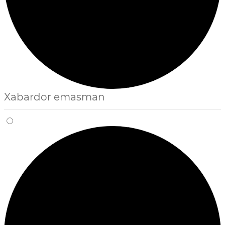
Xabardor emasman