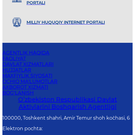
PORTALI
MILLIY HUQUQIY INTERNET PORTALI
AGENTLIK HAQIDA
FAOLIYAT
DAVLAT XIZMATLARI
HUJJATLAR
MAXFIYLIK SIYOSATI
OCHIQ MA'LUMOTLAR
AXBOROT XIZMATI
BOG‘LANISH
Oʻzbekiston Respublikasi Davlat
Aktivlarini Boshqarish Agentligi
100000, Toshkent shahri, Amir Temur shoh ko`chasi, 6
Elektron pochta
: