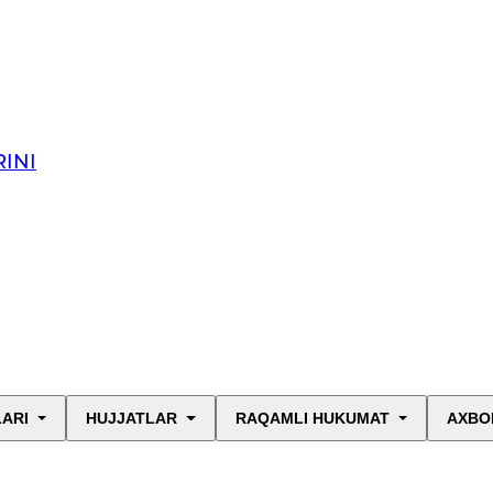
INI
LARI
HUJJATLAR
RAQAMLI HUKUMAT
AXBO