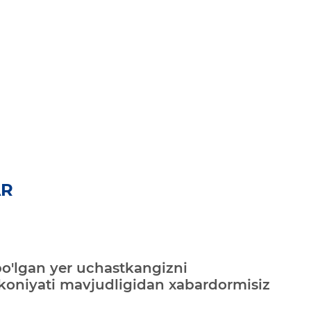
AR
bo'lgan yer uchastkangizni
mkoniyati mavjudligidan xabardormisiz