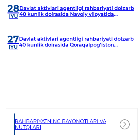
28
Davlat aktivlari agentligi rahbariyati dolzarb
40 kunlik doirasida Navoiy viloyatida
IYU
o‘rganish o‘tkazdi
27
Davlat aktivlari agentligi rahbariyati dolzarb
40 kunlik doirasida Qoraqalpog‘iston
IYU
Respublikasida o‘rganish o‘tkazmoqda
RAHBARIYATNING BAYONOTLARI VA
NUTQLARI