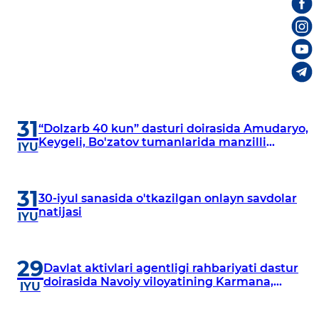
31
“Dolzarb 40 kun” dasturi doirasida Amudaryo,
Keygeli, Bo'zatov tumanlarida manzilli
IYU
o‘rganishlar olib borildi
31
30-iyul sanasida o'tkazilgan onlayn savdolar
natijasi
IYU
29
Davlat aktivlari agentligi rahbariyati dastur
doirasida Navoiy viloyatining Karmana,
IYU
Navbahor, Xatirchi va Nurota tumanlarida
o‘rganish o‘tkazmoqda