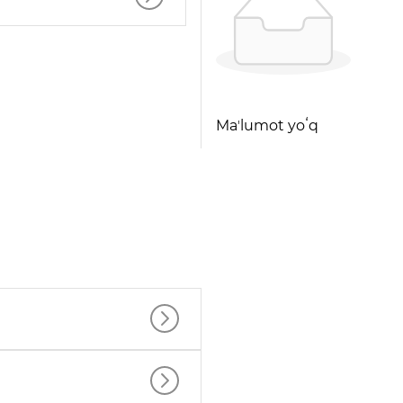
Maʼlumot yoʻq