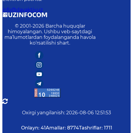
info@davaktiv.uz
© 2001-
2026
Barcha huquqlar
himoyalangan. Ushbu veb-saytdagi
ma’lumotlardan foydalanganda havola
ko‘rsatilishi shart.
Oxirgi yangilanish
:
2026-08-06 12:51:53
Onlayn:
41
Amallar:
8774
Tashriflar:
1711