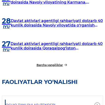
doirasida Navoiy viloyatining Karmana,
IYU
Navbahor, Xatirchi va Nurota tumanlarida
o‘rganish o‘tkazmoqda
28
Davlat aktivlari agentligi rahbariyati dolzarb 40
kunlik doirasida Navoiy viloyatida o‘rganish
IYU
o‘tkazdi
27
Davlat aktivlari agentligi rahbariyati dolzarb 40
kunlik doirasida Qoraqalpog‘iston
IYU
Respublikasida o‘rganish o‘tkazmoqda
Barcha yangiliklar
FAOLIYATLAR YO‘NALISHI