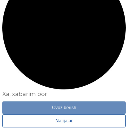
Xa, xabarim bor
Ovoz berish
Natijalar