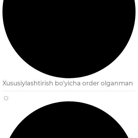
Xususiylashtirish bo'yicha order olganman