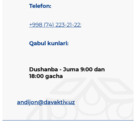
Telefon
:
+998 (74) 223-21-22
;
Qabul kunlari
:
Dushanba - Juma 9:00 dan
18:00 gacha
andijon@davaktiv.uz