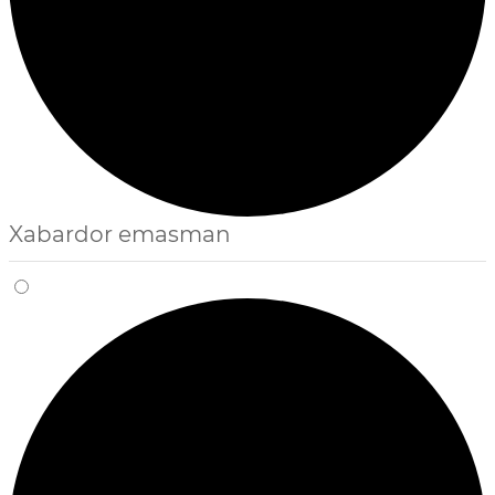
Xabardor emasman