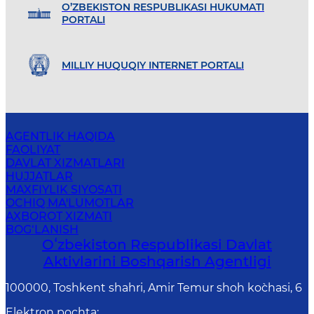
O’ZBEKISTON RESPUBLIKASI HUKUMATI
PORTALI
MILLIY HUQUQIY INTERNET PORTALI
AGENTLIK HAQIDA
FAOLIYAT
DAVLAT XIZMATLARI
HUJJATLAR
MAXFIYLIK SIYOSATI
OCHIQ MA'LUMOTLAR
AXBOROT XIZMATI
BOG‘LANISH
Oʻzbekiston Respublikasi Davlat
Aktivlarini Boshqarish Agentligi
100000, Toshkent shahri, Amir Temur shoh ko`chasi, 6
Elektron pochta
: