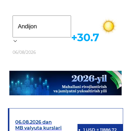
Davlat dasturi
+30.7
Ob-havo
06/08/2026
06.08.2026 dan
MB valyuta kurslari
1
USD
=
11886.72