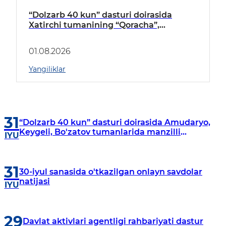
“Dolzarb 40 kun” dasturi doirasida
Xatirchi tumanining “Qoracha”,
“Nayman”, “A.Navoiy” va “Damariq”
mahallalarida manzilli o‘rganishlar olib
01.08.2026
borildi
Yangiliklar
31
“Dolzarb 40 kun” dasturi doirasida Amudaryo,
Keygeli, Bo'zatov tumanlarida manzilli
IYU
o‘rganishlar olib borildi
31
30-iyul sanasida o'tkazilgan onlayn savdolar
natijasi
IYU
29
Davlat aktivlari agentligi rahbariyati dastur