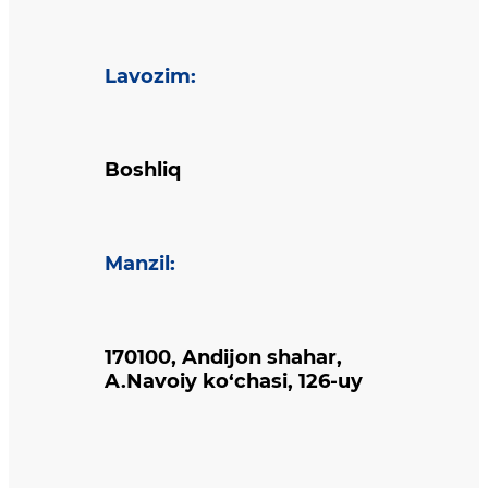
Lavozim
:
Boshliq
Manzil
:
170100, Andijon shahar,
A.Navoiy ko‘chasi, 126-uy