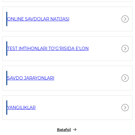
ONLINE SAVDOLAR NATIJASI
TEST IMTIHONLARI TO'G'RISIDA E'LON
SAVDO JARAYONLARI
YANGILIKLAR
Batafsil