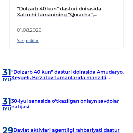
“Dolzarb 40 kun” dasturi doirasida
Xatirchi tumanining “Qoracha”,
“Nayman”, “A.Navoiy” va “Damariq”
mahallalarida manzilli o‘rganishlar olib
01.08.2026
borildi
Yangiliklar
31
“Dolzarb 40 kun” dasturi doirasida Amudaryo,
Keygeli, Bo'zatov tumanlarida manzilli
IYU
o‘rganishlar olib borildi
31
30-iyul sanasida o'tkazilgan onlayn savdolar
natijasi
IYU
29
Davlat aktivlari agentligi rahbariyati dastur