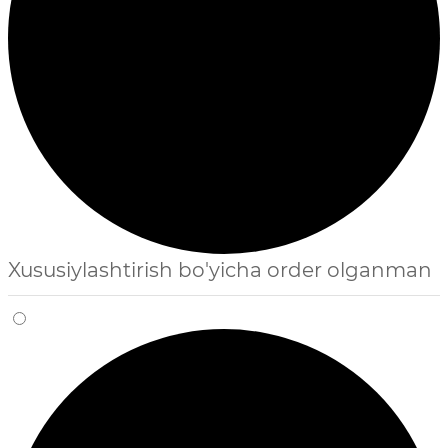
Xususiylashtirish bo'yicha order olganman