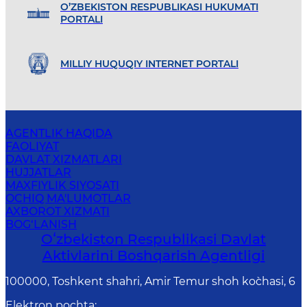
O’ZBEKISTON RESPUBLIKASI HUKUMATI
PORTALI
MILLIY HUQUQIY INTERNET PORTALI
AGENTLIK HAQIDA
FAOLIYAT
DAVLAT XIZMATLARI
HUJJATLAR
MAXFIYLIK SIYOSATI
OCHIQ MA'LUMOTLAR
AXBOROT XIZMATI
BOG‘LANISH
Oʻzbekiston Respublikasi Davlat
Aktivlarini Boshqarish Agentligi
100000, Toshkent shahri, Amir Temur shoh ko`chasi, 6
Elektron pochta
: