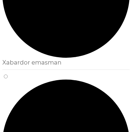
Xabardor emasman