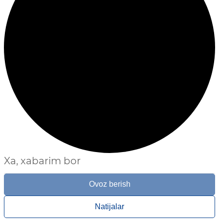
Xa, xabarim bor
Ovoz berish
Natijalar