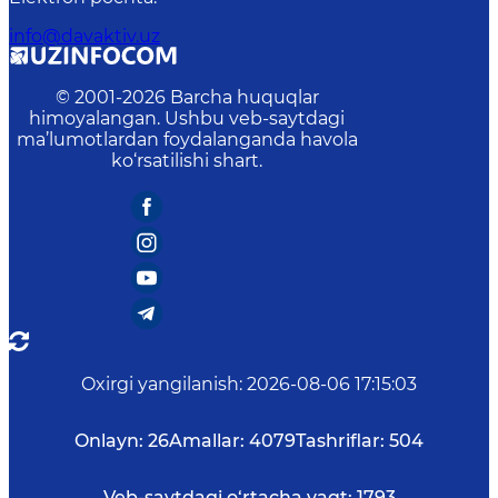
info@davaktiv.uz
© 2001-
2026
Barcha huquqlar
himoyalangan. Ushbu veb-saytdagi
ma’lumotlardan foydalanganda havola
ko‘rsatilishi shart.
Oxirgi yangilanish
:
2026-08-06 17:15:03
Onlayn:
26
Amallar:
4079
Tashriflar:
504
Veb-saytdagi o‘rtacha vaqt:
1793