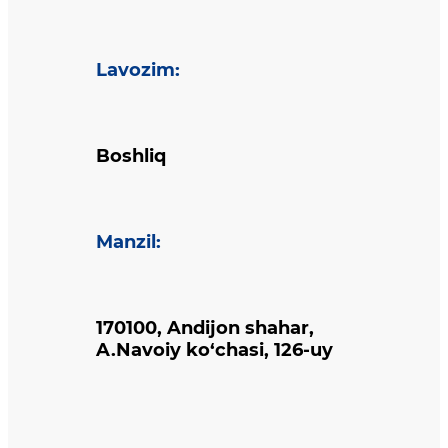
Lavozim
:
Boshliq
Manzil
:
170100, Andijon shahar,
A.Navoiy ko‘chasi, 126-uy