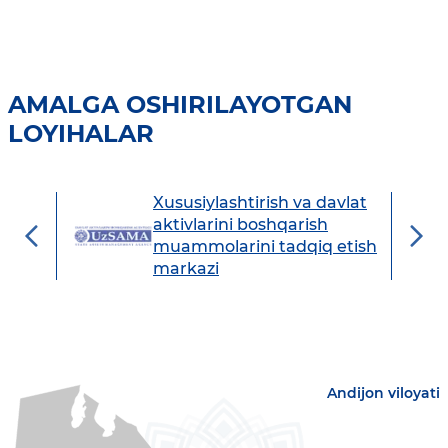
AMALGA OSHIRILAYOTGAN
LOYIHALAR
Xususiylashtirish va davlat
avdo
aktivlarini boshqarish
muammolarini tadqiq etish
markazi
Andijon viloyati