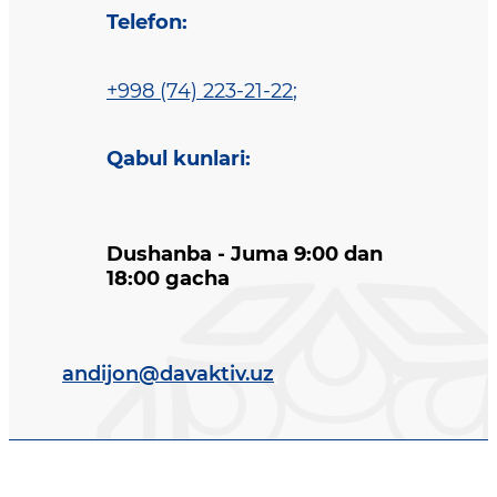
Telefon
:
+998 (74) 223-21-22
;
Qabul kunlari
:
Dushanba - Juma 9:00 dan
18:00 gacha
andijon@davaktiv.uz