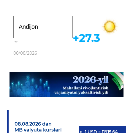
Davlat dasturi
+27.3
Ob-havo
08/08/2026
08.08.2026 dan
MB valyuta kurslari
1
USD
=
11915.64