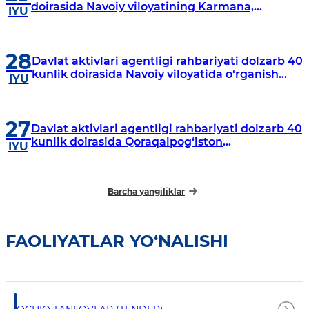
doirasida Navoiy viloyatining Karmana,
IYU
Navbahor, Xatirchi va Nurota tumanlarida
o‘rganish o‘tkazmoqda
28
Davlat aktivlari agentligi rahbariyati dolzarb 40
kunlik doirasida Navoiy viloyatida o‘rganish
IYU
o‘tkazdi
27
Davlat aktivlari agentligi rahbariyati dolzarb 40
kunlik doirasida Qoraqalpog‘iston
IYU
Respublikasida o‘rganish o‘tkazmoqda
Barcha yangiliklar
FAOLIYATLAR YO‘NALISHI