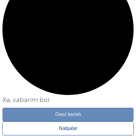
Xa, xabarim bor
Ovoz berish
Natijalar