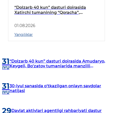
“Dolzarb 40 kun” dasturi doirasida
Xatirchi tumanining “Qoracha”,
“Nayman”, “A.Navoiy” va “Damariq”
mahallalarida manzilli o‘rganishlar olib
01.08.2026
borildi
Yangiliklar
31
“Dolzarb 40 kun” dasturi doirasida Amudaryo,
Keygeli, Bo'zatov tumanlarida manzilli
IYU
o‘rganishlar olib borildi
31
30-iyul sanasida o'tkazilgan onlayn savdolar
natijasi
IYU
29
Davlat aktivlari agentligi rahbariyati dastur