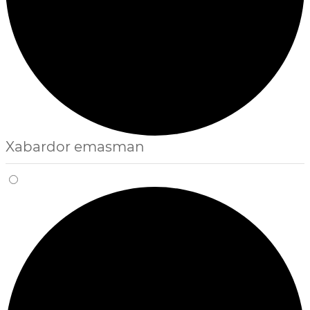
Xabardor emasman