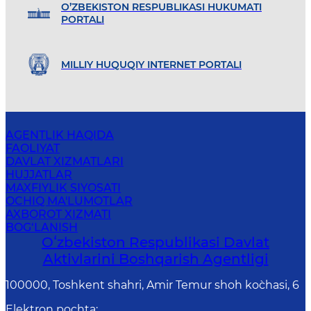
O’ZBEKISTON RESPUBLIKASI HUKUMATI
PORTALI
MILLIY HUQUQIY INTERNET PORTALI
AGENTLIK HAQIDA
FAOLIYAT
DAVLAT XIZMATLARI
HUJJATLAR
MAXFIYLIK SIYOSATI
OCHIQ MA'LUMOTLAR
AXBOROT XIZMATI
BOG‘LANISH
Oʻzbekiston Respublikasi Davlat
Aktivlarini Boshqarish Agentligi
100000, Toshkent shahri, Amir Temur shoh ko`chasi, 6
Elektron pochta
: