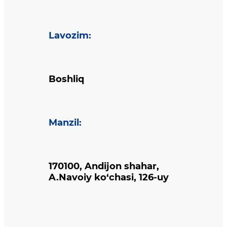
Lavozim
:
Boshliq
Manzil
:
170100, Andijon shahar,
A.Navoiy ko‘chasi, 126-uy