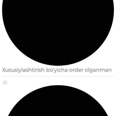
Xususiylashtirish bo'yicha order olganman