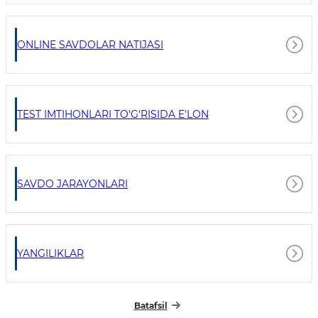
ONLINE SAVDOLAR NATIJASI
TEST IMTIHONLARI TO'G'RISIDA E'LON
SAVDO JARAYONLARI
YANGILIKLAR
Batafsil