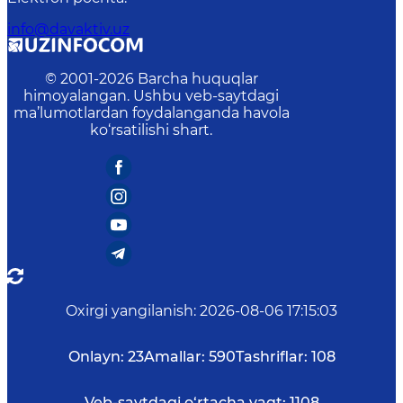
info@davaktiv.uz
© 2001-
2026
Barcha huquqlar
himoyalangan. Ushbu veb-saytdagi
ma’lumotlardan foydalanganda havola
ko‘rsatilishi shart.
Oxirgi yangilanish
:
2026-08-06 17:15:03
Onlayn:
23
Amallar:
590
Tashriflar:
108
Veb-saytdagi o‘rtacha vaqt:
1108