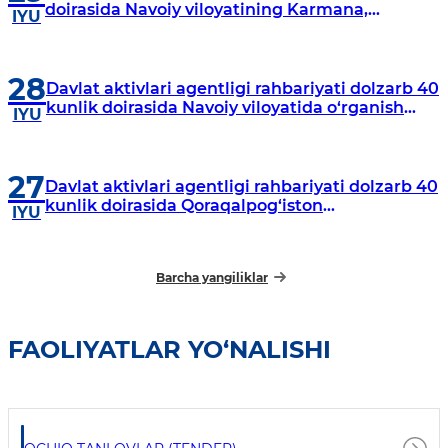
doirasida Navoiy viloyatining Karmana,
IYU
Navbahor, Xatirchi va Nurota tumanlarida
o‘rganish o‘tkazmoqda
28
Davlat aktivlari agentligi rahbariyati dolzarb 40
kunlik doirasida Navoiy viloyatida o‘rganish
IYU
o‘tkazdi
27
Davlat aktivlari agentligi rahbariyati dolzarb 40
kunlik doirasida Qoraqalpog‘iston
IYU
Respublikasida o‘rganish o‘tkazmoqda
Barcha yangiliklar
FAOLIYATLAR YO‘NALISHI