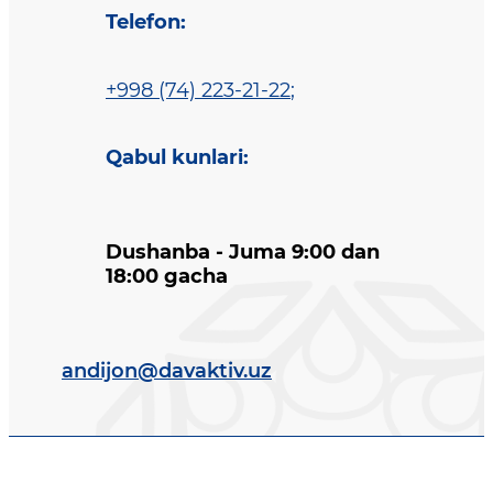
Telefon
:
+998 (74) 223-21-22
;
Qabul kunlari
:
Dushanba - Juma 9:00 dan
18:00 gacha
andijon@davaktiv.uz