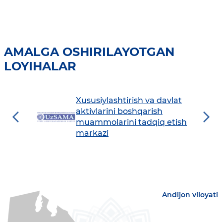
AMALGA OSHIRILAYOTGAN
LOYIHALAR
Xususiylashtirish va davlat
avdo
aktivlarini boshqarish
muammolarini tadqiq etish
markazi
Andijon viloyati