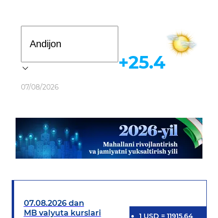
Davlat dasturi
+25.4
Ob-havo
07/08/2026
07.08.2026 dan
MB valyuta kurslari
1
USD
=
11915.64