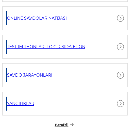
ONLINE SAVDOLAR NATIJASI
TEST IMTIHONLARI TO'G'RISIDA E'LON
SAVDO JARAYONLARI
YANGILIKLAR
Batafsil