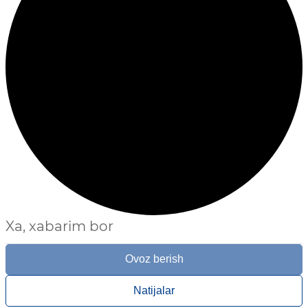
Xa, xabarim bor
Ovoz berish
Natijalar