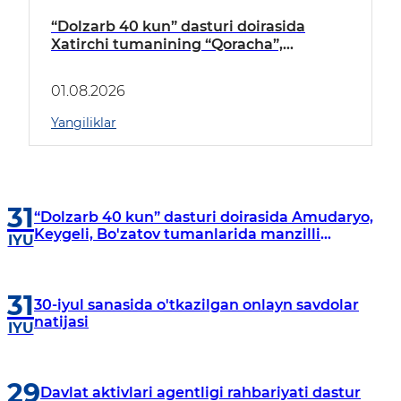
“Dolzarb 40 kun” dasturi doirasida
Xatirchi tumanining “Qoracha”,
“Nayman”, “A.Navoiy” va “Damariq”
mahallalarida manzilli o‘rganishlar olib
01.08.2026
borildi
Yangiliklar
31
“Dolzarb 40 kun” dasturi doirasida Amudaryo,
Keygeli, Bo'zatov tumanlarida manzilli
IYU
o‘rganishlar olib borildi
31
30-iyul sanasida o'tkazilgan onlayn savdolar
natijasi
IYU
29
Davlat aktivlari agentligi rahbariyati dastur