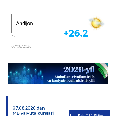
Davlat dasturi
+26.2
Ob-havo
07/08/2026
07.08.2026 dan
MB valyuta kurslari
1
USD
=
11915.64