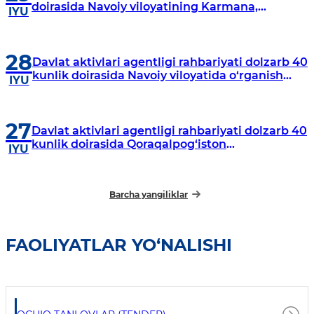
doirasida Navoiy viloyatining Karmana,
IYU
Navbahor, Xatirchi va Nurota tumanlarida
o‘rganish o‘tkazmoqda
28
Davlat aktivlari agentligi rahbariyati dolzarb 40
kunlik doirasida Navoiy viloyatida o‘rganish
IYU
o‘tkazdi
27
Davlat aktivlari agentligi rahbariyati dolzarb 40
kunlik doirasida Qoraqalpog‘iston
IYU
Respublikasida o‘rganish o‘tkazmoqda
Barcha yangiliklar
FAOLIYATLAR YO‘NALISHI