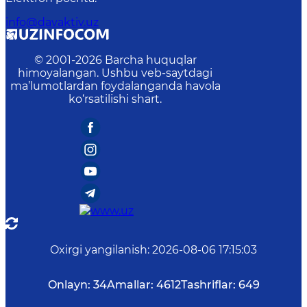
info@davaktiv.uz
© 2001-
2026
Barcha huquqlar
himoyalangan. Ushbu veb-saytdagi
ma’lumotlardan foydalanganda havola
ko‘rsatilishi shart.
Oxirgi yangilanish
:
2026-08-06 17:15:03
Onlayn:
34
Amallar:
4612
Tashriflar:
649