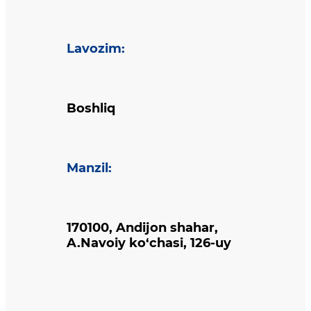
Lavozim
:
Boshliq
Manzil
:
170100, Andijon shahar,
A.Navoiy ko‘chasi, 126-uy