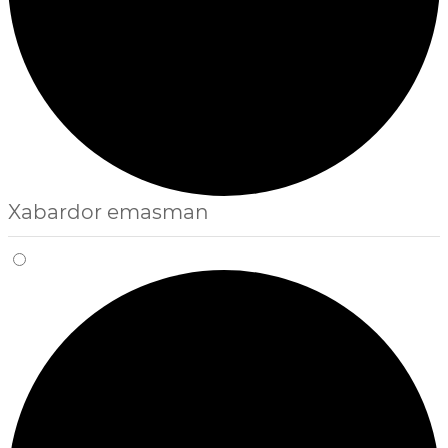
Xabardor emasman