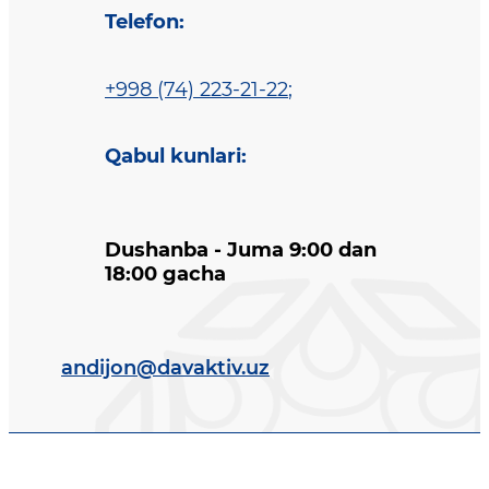
Telefon
:
+998 (74) 223-21-22
;
Qabul kunlari
:
Dushanba - Juma 9:00 dan
18:00 gacha
andijon@davaktiv.uz