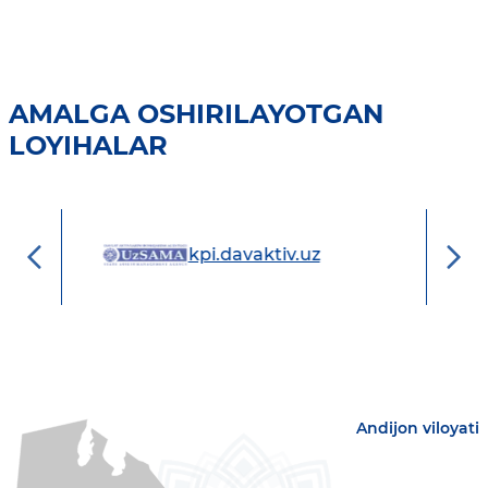
AMALGA OSHIRILAYOTGAN
LOYIHALAR
davaktiv.uz
online-ijara.uz
Andijon viloyati