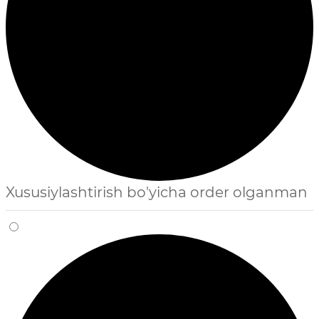
Xususiylashtirish bo'yicha order olganman