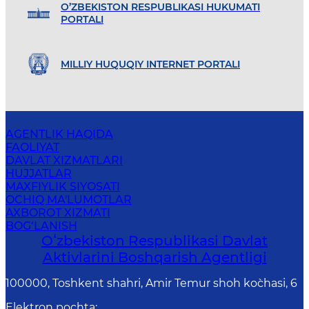
O’ZBEKISTON RESPUBLIKASI HUKUMATI
PORTALI
MILLIY HUQUQIY INTERNET PORTALI
AGENTLIK HAQIDA
FAOLIYAT
DAVLAT XIZMATLARI
HUJJATLAR
MAXFIYLIK SIYOSATI
OCHIQ MA'LUMOTLAR
AXBOROT XIZMATI
BOG‘LANISH
Oʻzbekiston Respublikasi Davlat
Aktivlarini Boshqarish Agentligi
100000, Toshkent shahri, Amir Temur shoh ko`chasi, 6
Elektron pochta
: