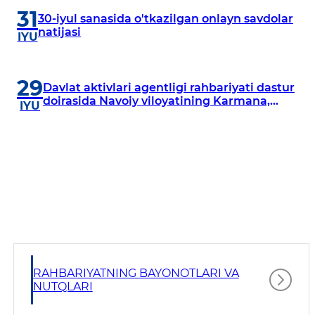
31
30-iyul sanasida o'tkazilgan onlayn savdolar
natijasi
IYU
29
Davlat aktivlari agentligi rahbariyati dastur
doirasida Navoiy viloyatining Karmana,
IYU
Navbahor, Xatirchi va Nurota tumanlarida
o‘rganish o‘tkazmoqda
RAHBARIYATNING BAYONOTLARI VA
NUTQLARI