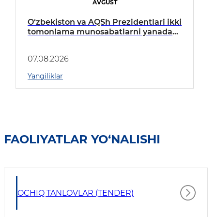
AVGUST
O‘zbekiston va AQSh Prezidentlari ikki
tomonlama munosabatlarni yanada
mustahkamlash istiqbollarini
muhokama qildilar
07.08.2026
Yangiliklar
FAOLIYATLAR YO‘NALISHI
OCHIQ TANLOVLAR (TENDER)