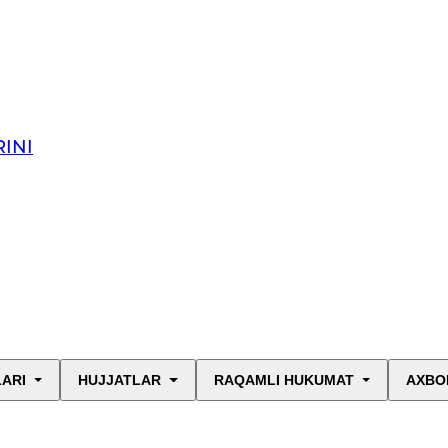
INI
LARI
HUJJATLAR
RAQAMLI HUKUMAT
AXBO