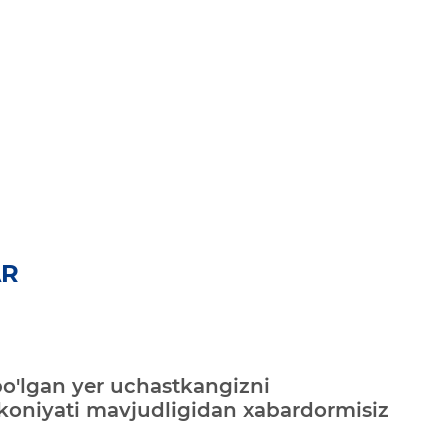
AR
bo'lgan yer uchastkangizni
mkoniyati mavjudligidan xabardormisiz