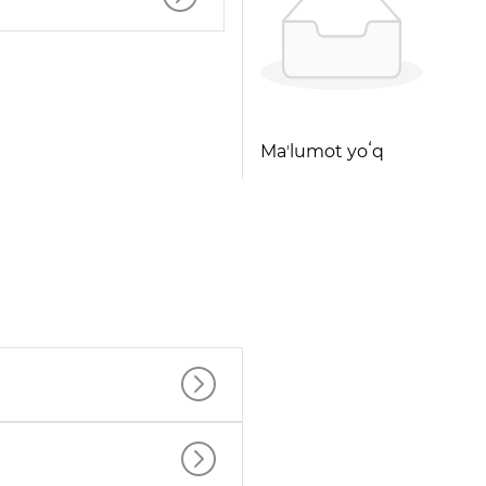
Maʼlumot yoʻq