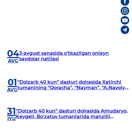
04
3-avgust sanasida o'tkazilgan onlayn
savdolar natijasi
AVG
01
“Dolzarb 40 kun” dasturi doirasida Xatirchi
tumanining “Qoracha”, “Nayman”, “A.Navoiy”
AVG
va “Damariq” mahallalarida manzilli
o‘rganishlar olib borildi
31
“Dolzarb 40 kun” dasturi doirasida Amudaryo,
Keygeli, Bo'zatov tumanlarida manzilli
IYU
o‘rganishlar olib borildi