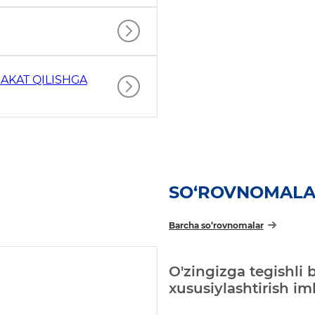
AKAT QILISHGA
SO‘ROVNOMAL
Barcha so‘rovnomalar
O'zingizga tegishli 
xususiylashtirish i