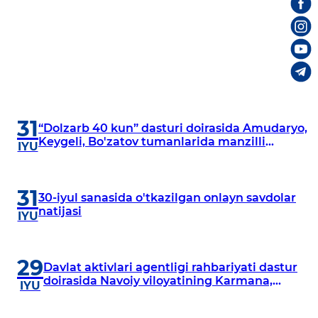
31
“Dolzarb 40 kun” dasturi doirasida Amudaryo,
Keygeli, Bo'zatov tumanlarida manzilli
IYU
o‘rganishlar olib borildi
31
30-iyul sanasida o'tkazilgan onlayn savdolar
natijasi
IYU
29
Davlat aktivlari agentligi rahbariyati dastur
doirasida Navoiy viloyatining Karmana,
IYU
Navbahor, Xatirchi va Nurota tumanlarida
o‘rganish o‘tkazmoqda