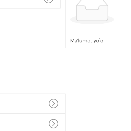
Maʼlumot yoʻq