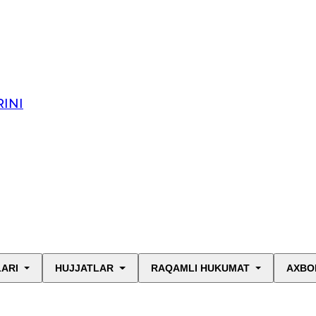
INI
LARI
HUJJATLAR
RAQAMLI HUKUMAT
AXBO