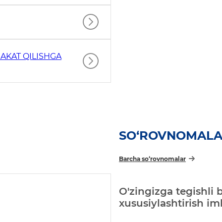
AKAT QILISHGA
SO‘ROVNOMAL
Barcha so‘rovnomalar
O'zingizga tegishli 
xususiylashtirish i