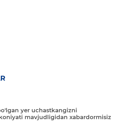
AR
bo'lgan yer uchastkangizni
mkoniyati mavjudligidan xabardormisiz