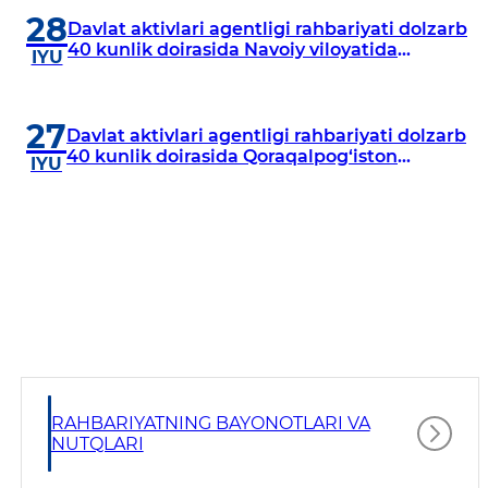
28
Davlat aktivlari agentligi rahbariyati dolzarb
40 kunlik doirasida Navoiy viloyatida
IYU
o‘rganish o‘tkazdi
27
Davlat aktivlari agentligi rahbariyati dolzarb
40 kunlik doirasida Qoraqalpog‘iston
IYU
Respublikasida o‘rganish o‘tkazmoqda
RAHBARIYATNING BAYONOTLARI VA
NUTQLARI