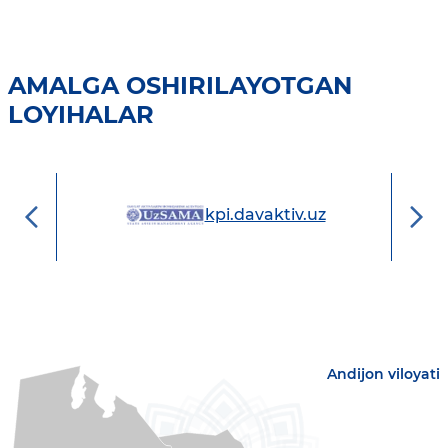
AMALGA OSHIRILAYOTGAN
LOYIHALAR
ISH"
kpi.davaktiv.uz
Andijon viloyati