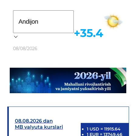
Davlat dasturi
+35.4
Ob-havo
08/08/2026
08.08.2026 dan
MB valyuta kurslari
1
USD
=
11915.64
1
EUR
=
13749.46