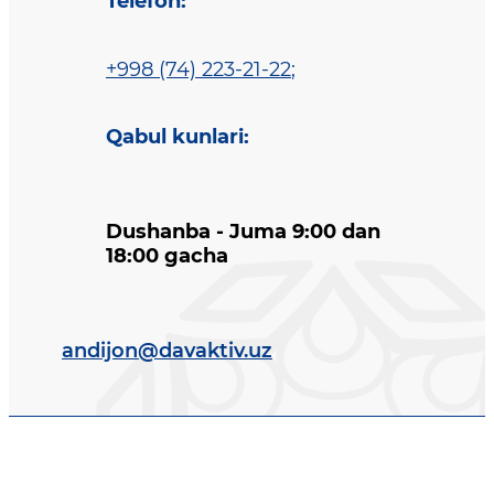
Telefon
:
+998 (74) 223-21-22
;
Qabul kunlari
:
Dushanba - Juma 9:00 dan
18:00 gacha
andijon@davaktiv.uz