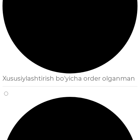
Xususiylashtirish bo'yicha order olganman