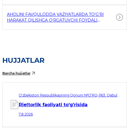
AHOLINI FAVQULODDA VAZIYATLARDA TO'G'RI
HARAKAT QILISHGA O'RGATUVCHI FOYDALI
HAVOLALAR
HUJJATLAR
Barcha hujjatlar
O‘zbekiston Respublikasining Qonuni №O‘RQ-1163. Qabul
qilingan sana 07.08.2026. Kuchga kirish sanasi 08.11.2026
Rieltorlik faoliyati to‘g‘risida
7.8.2026