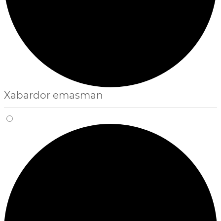
Xabardor emasman