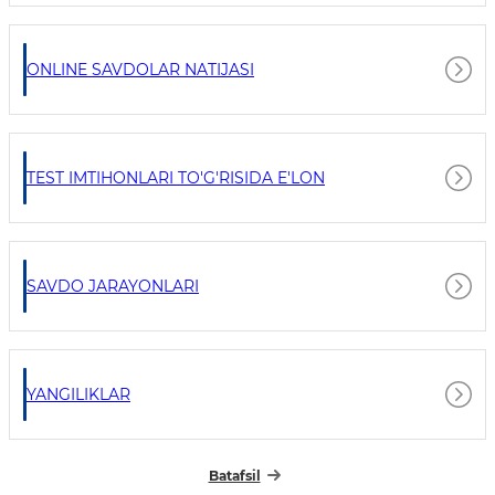
ONLINE SAVDOLAR NATIJASI
TEST IMTIHONLARI TO'G'RISIDA E'LON
SAVDO JARAYONLARI
YANGILIKLAR
Batafsil