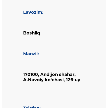
Lavozim
:
Boshliq
Manzil
:
170100, Andijon shahar,
A.Navoiy ko‘chasi, 126-uy