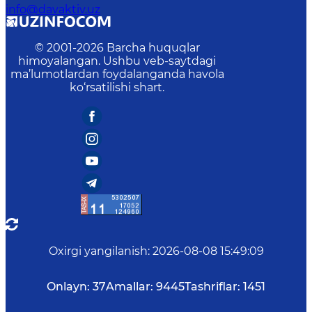
info@davaktiv.uz
© 2001-
2026
Barcha huquqlar
himoyalangan. Ushbu veb-saytdagi
ma’lumotlardan foydalanganda havola
ko‘rsatilishi shart.
Oxirgi yangilanish
:
2026-08-08 15:49:09
Onlayn:
37
Amallar:
9445
Tashriflar:
1451