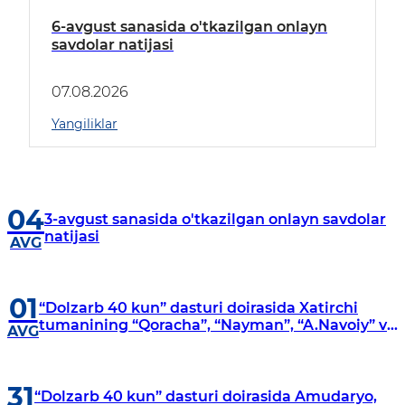
6-avgust sanasida o'tkazilgan onlayn
savdolar natijasi
07.08.2026
Yangiliklar
04
3-avgust sanasida o'tkazilgan onlayn savdolar
natijasi
AVG
01
“Dolzarb 40 kun” dasturi doirasida Xatirchi
tumanining “Qoracha”, “Nayman”, “A.Navoiy” va
AVG
“Damariq” mahallalarida manzilli o‘rganishlar
olib borildi
31
“Dolzarb 40 kun” dasturi doirasida Amudaryo,