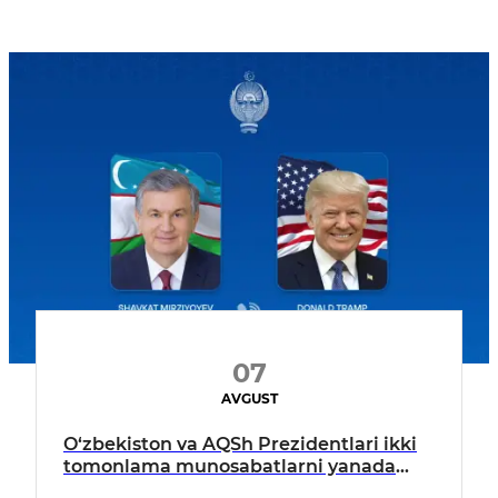
07
AVGUST
O‘zbekiston va AQSh Prezidentlari ikki
tomonlama munosabatlarni yanada
mustahkamlash istiqbollarini