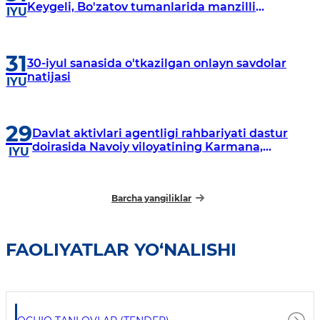
Keygeli, Bo'zatov tumanlarida manzilli
IYU
o‘rganishlar olib borildi
31
30-iyul sanasida o'tkazilgan onlayn savdolar
natijasi
IYU
29
Davlat aktivlari agentligi rahbariyati dastur
doirasida Navoiy viloyatining Karmana,
IYU
Navbahor, Xatirchi va Nurota tumanlarida
o‘rganish o‘tkazmoqda
Barcha yangiliklar
FAOLIYATLAR YO‘NALISHI