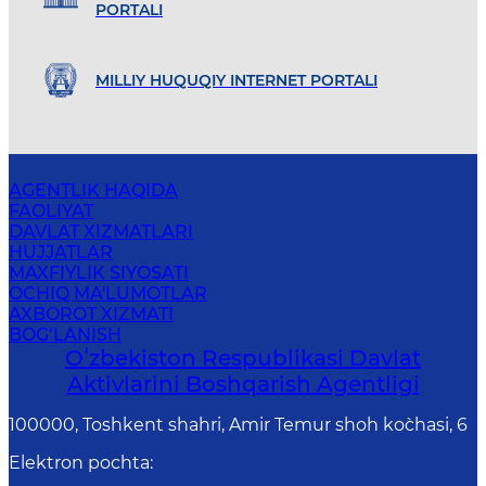
PORTALI
MILLIY HUQUQIY INTERNET PORTALI
AGENTLIK HAQIDA
FAOLIYAT
DAVLAT XIZMATLARI
HUJJATLAR
MAXFIYLIK SIYOSATI
OCHIQ MA'LUMOTLAR
AXBOROT XIZMATI
BOG‘LANISH
Oʻzbekiston Respublikasi Davlat
Aktivlarini Boshqarish Agentligi
100000, Toshkent shahri, Amir Temur shoh ko`chasi, 6
Elektron pochta
: