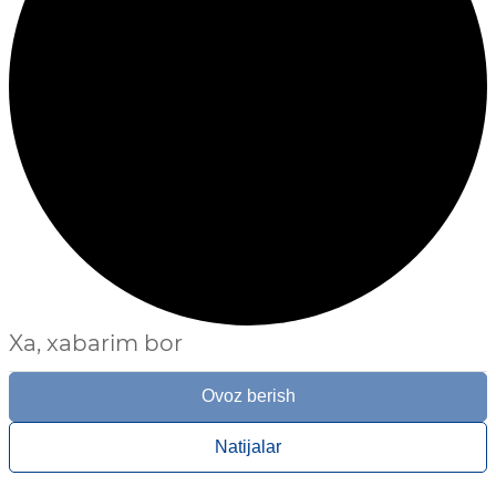
Xa, xabarim bor
Ovoz berish
Natijalar