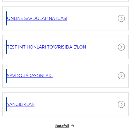
ONLINE SAVDOLAR NATIJASI
TEST IMTIHONLARI TO'G'RISIDA E'LON
SAVDO JARAYONLARI
YANGILIKLAR
Batafsil