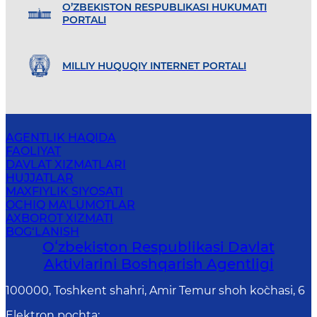
O’ZBEKISTON RESPUBLIKASI HUKUMATI
PORTALI
MILLIY HUQUQIY INTERNET PORTALI
AGENTLIK HAQIDA
FAOLIYAT
DAVLAT XIZMATLARI
HUJJATLAR
MAXFIYLIK SIYOSATI
OCHIQ MA'LUMOTLAR
AXBOROT XIZMATI
BOG‘LANISH
Oʻzbekiston Respublikasi Davlat
Aktivlarini Boshqarish Agentligi
100000, Toshkent shahri, Amir Temur shoh ko`chasi, 6
Elektron pochta
: