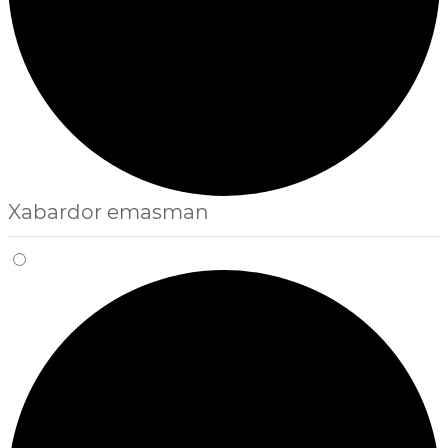
Xabardor emasman