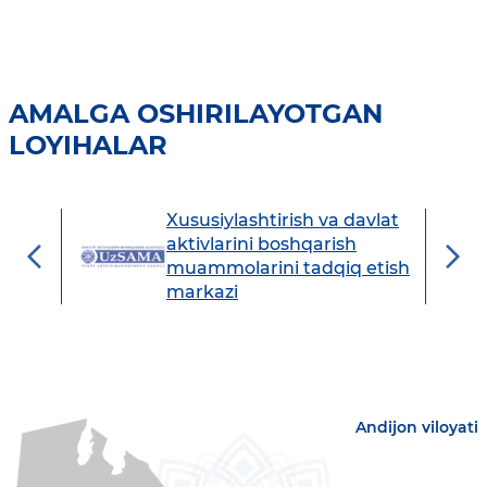
AMALGA OSHIRILAYOTGAN
LOYIHALAR
Xususiylashtirish va davlat
avdo
aktivlarini boshqarish
muammolarini tadqiq etish
markazi
Andijon viloyati