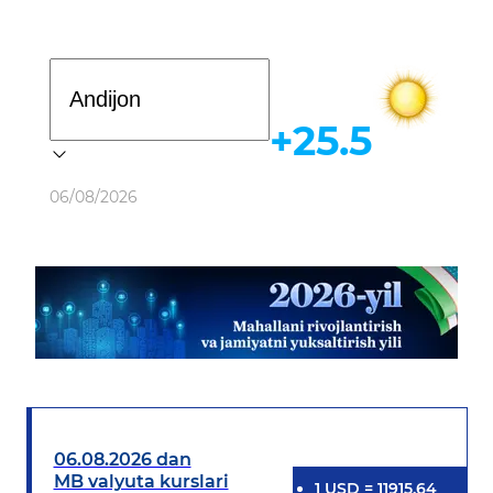
Davlat dasturi
+25.5
Ob-havo
06/08/2026
06.08.2026 dan
MB valyuta kurslari
1
USD
=
11915.64