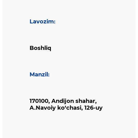
Lavozim
:
Boshliq
Manzil
:
170100, Andijon shahar,
A.Navoiy ko‘chasi, 126-uy