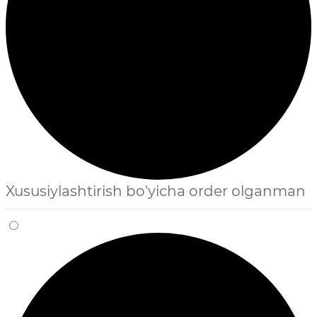
Xususiylashtirish bo'yicha order olganman