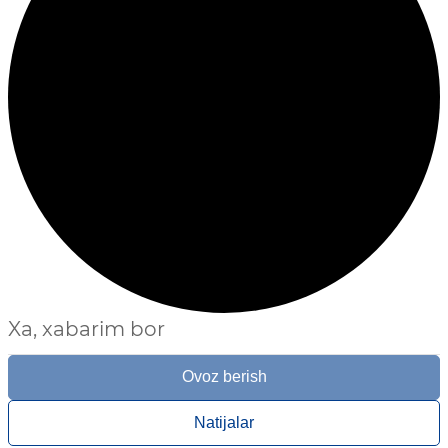
Xa, xabarim bor
Ovoz berish
Natijalar