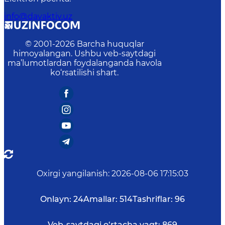
info@davaktiv.uz
© 2001-
2026
Barcha huquqlar
himoyalangan. Ushbu veb-saytdagi
ma’lumotlardan foydalanganda havola
ko‘rsatilishi shart.
Oxirgi yangilanish
:
2026-08-06 17:15:03
Onlayn:
24
Amallar:
514
Tashriflar:
96
Veb-saytdagi o‘rtacha vaqt:
869