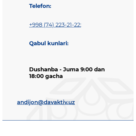
Telefon
:
+998 (74) 223-21-22
;
Qabul kunlari
:
Dushanba - Juma 9:00 dan
18:00 gacha
andijon@davaktiv.uz