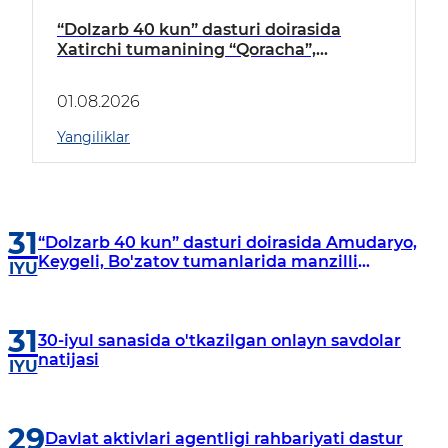
“Dolzarb 40 kun” dasturi doirasida
Xatirchi tumanining “Qoracha”,
“Nayman”, “A.Navoiy” va “Damariq”
mahallalarida manzilli o‘rganishlar olib
01.08.2026
borildi
Yangiliklar
31
“Dolzarb 40 kun” dasturi doirasida Amudaryo,
Keygeli, Bo'zatov tumanlarida manzilli
IYU
o‘rganishlar olib borildi
31
30-iyul sanasida o'tkazilgan onlayn savdolar
natijasi
IYU
29
Davlat aktivlari agentligi rahbariyati dastur