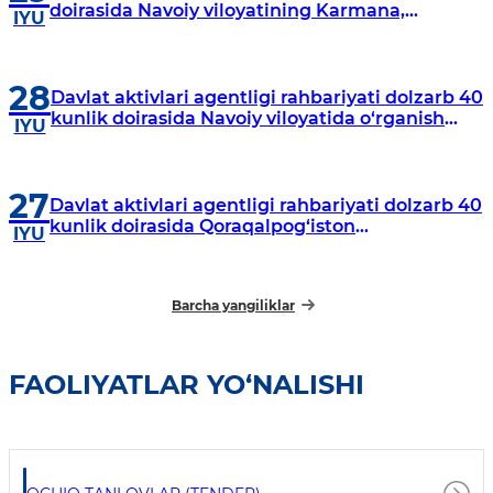
doirasida Navoiy viloyatining Karmana,
IYU
Navbahor, Xatirchi va Nurota tumanlarida
o‘rganish o‘tkazmoqda
28
Davlat aktivlari agentligi rahbariyati dolzarb 40
kunlik doirasida Navoiy viloyatida o‘rganish
IYU
o‘tkazdi
27
Davlat aktivlari agentligi rahbariyati dolzarb 40
kunlik doirasida Qoraqalpog‘iston
IYU
Respublikasida o‘rganish o‘tkazmoqda
Barcha yangiliklar
FAOLIYATLAR YO‘NALISHI