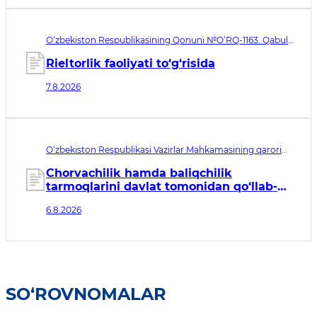
O‘zbekiston Respublikasining Qonuni №O‘RQ-1163. Qabul
qilingan sana 07.08.2026. Kuchga kirish sanasi 08.11.2026
Rieltorlik faoliyati to‘g‘risida
7.8.2026
O‘zbekiston Respublikasi Vazirlar Mahkamasining qarori
№435. Qabul qilingan sana 06.08.2026. Kuchga kirish
sanasi 07.08.2026
Chorvachilik hamda baliqchilik
tarmoqlarini davlat tomonidan qo‘llab-
quvvatlashning qo‘shimcha chora-
6.8.2026
tadbirlari to‘g‘risida
SO‘ROVNOMALAR