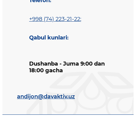
Telefon
:
+998 (74) 223-21-22
;
Qabul kunlari
:
Dushanba - Juma 9:00 dan
18:00 gacha
andijon@davaktiv.uz