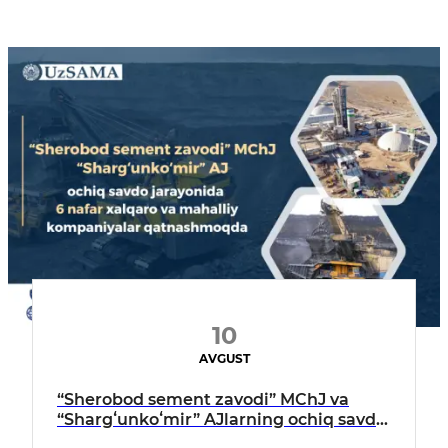
10
AVGUST
“Sherobod sement zavodi” MChJ va
“Shargʻunkoʻmir” AJlarning ochiq savdo
jarayonida 6 nafar xalqaro va mahalliy