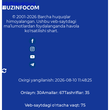
info@davaktiv.uz
© 2001-
2026
Barcha huquqlar
himoyalangan. Ushbu veb-saytdagi
ma’lumotlardan foydalanganda havola
ko‘rsatilishi shart.
Oxirgi yangilanish
:
2026-08-10 11:48:25
Onlayn:
30
Amallar:
67
Tashriflar:
35
Veb-saytdagi o‘rtacha vaqt:
75