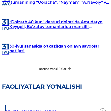
tumanining “Qoracha”, “Nayman”, “A.Navoiy” va
AVG
“Damariq” mahallalarida manzilli o‘rganishlar
olib borildi
31
“Dolzarb 40 kun” dasturi doirasida Amudaryo,
Keygeli, Bo'zatov tumanlarida manzilli
IYU
o‘rganishlar olib borildi
31
30-iyul sanasida o'tkazilgan onlayn savdolar
natijasi
IYU
Barcha yangiliklar
FAOLIYATLAR YO‘NALISHI