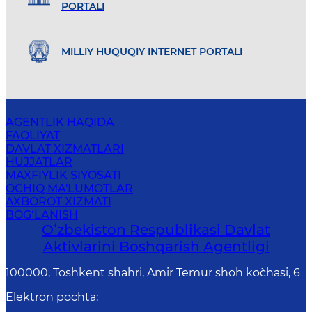
PORTALI
MILLIY HUQUQIY INTERNET PORTALI
AGENTLIK HAQIDA
FAOLIYAT
DAVLAT XIZMATLARI
HUJJATLAR
MAXFIYLIK SIYOSATI
OCHIQ MA'LUMOTLAR
AXBOROT XIZMATI
BOG‘LANISH
Oʻzbekiston Respublikasi Davlat
Aktivlarini Boshqarish Agentligi
100000, Toshkent shahri, Amir Temur shoh ko`chasi, 6
Elektron pochta
: