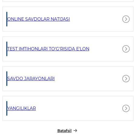
ONLINE SAVDOLAR NATIJASI
TEST IMTIHONLARI TO'G'RISIDA E'LON
SAVDO JARAYONLARI
YANGILIKLAR
Batafsil