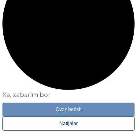
Xa, xabarim bor
Ovoz berish
Natijalar