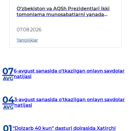
O‘zbekiston va AQSh Prezidentlari ikki
tomonlama munosabatlarni yanada
mustahkamlash istiqbollarini
muhokama qildilar
07.08.2026
Yangiliklar
07
6-avgust sanasida o'tkazilgan onlayn savdolar
natijasi
AVG
04
3-avgust sanasida o'tkazilgan onlayn savdolar
natijasi
AVG
01
“Dolzarb 40 kun” dasturi doirasida Xatirchi