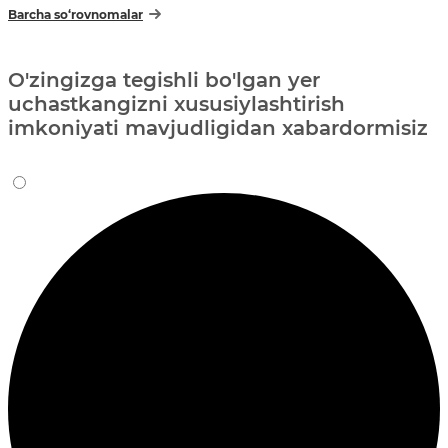
Barcha so‘rovnomalar
O'zingizga tegishli bo'lgan yer
uchastkangizni xususiylashtirish
imkoniyati mavjudligidan xabardormisiz