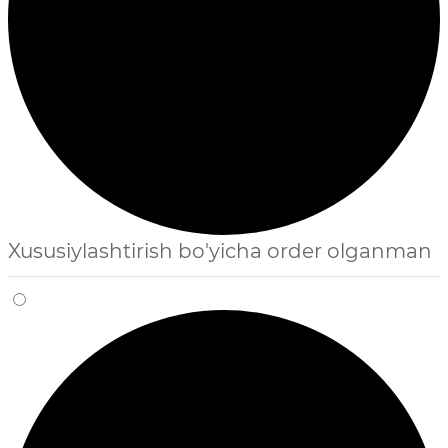
Xususiylashtirish bo'yicha order olganman