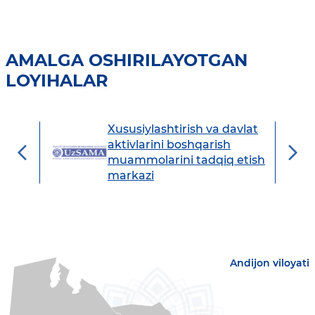
AMALGA OSHIRILAYOTGAN
LOYIHALAR
Xususiylashtirish va davlat
avdo
aktivlarini boshqarish
muammolarini tadqiq etish
markazi
Andijon viloyati