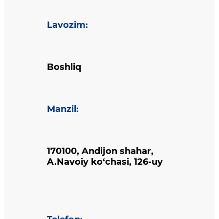
Lavozim
:
Boshliq
Manzil
:
170100, Andijon shahar,
A.Navoiy ko‘chasi, 126-uy