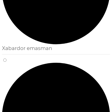
Xabardor emasman