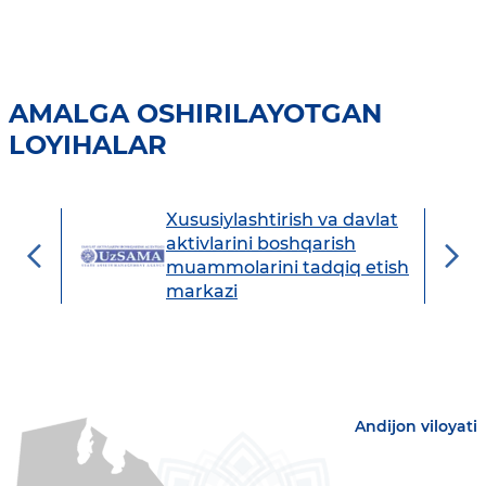
AMALGA OSHIRILAYOTGAN
LOYIHALAR
Xususiylashtirish va davlat
avdo
aktivlarini boshqarish
muammolarini tadqiq etish
markazi
Andijon viloyati