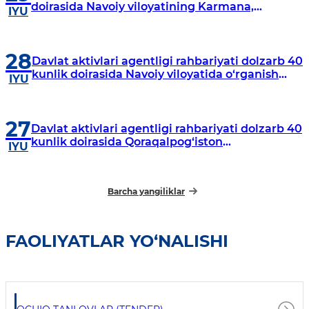
doirasida Navoiy viloyatining Karmana,
IYU
Navbahor, Xatirchi va Nurota tumanlarida
o‘rganish o‘tkazmoqda
28
Davlat aktivlari agentligi rahbariyati dolzarb 40
kunlik doirasida Navoiy viloyatida o‘rganish
IYU
o‘tkazdi
27
Davlat aktivlari agentligi rahbariyati dolzarb 40
kunlik doirasida Qoraqalpog‘iston
IYU
Respublikasida o‘rganish o‘tkazmoqda
Barcha yangiliklar
FAOLIYATLAR YO‘NALISHI