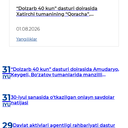
“Dolzarb 40 kun” dasturi doirasida
Xatirchi tumanining “Qoracha”,
“Nayman”, “A.Navoiy” va “Damariq”
mahallalarida manzilli o‘rganishlar olib
01.08.2026
borildi
Yangiliklar
31
“Dolzarb 40 kun” dasturi doirasida Amudaryo,
Keygeli, Bo'zatov tumanlarida manzilli
IYU
o‘rganishlar olib borildi
31
30-iyul sanasida o'tkazilgan onlayn savdolar
natijasi
IYU
29
Davlat aktivlari agentligi rahbariyati dastur