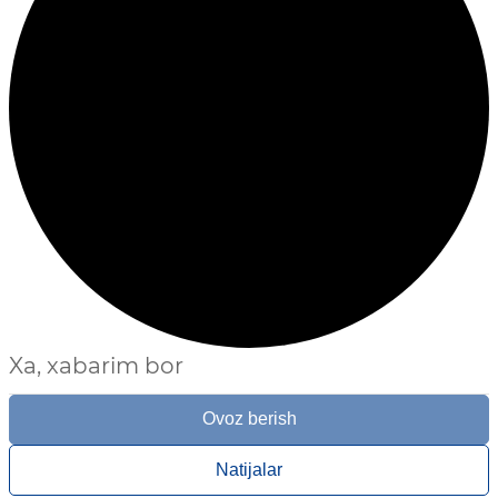
Xa, xabarim bor
Ovoz berish
Natijalar