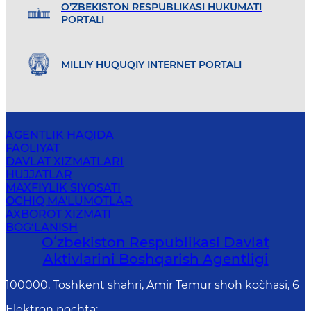
O’ZBEKISTON RESPUBLIKASI HUKUMATI
PORTALI
MILLIY HUQUQIY INTERNET PORTALI
AGENTLIK HAQIDA
FAOLIYAT
DAVLAT XIZMATLARI
HUJJATLAR
MAXFIYLIK SIYOSATI
OCHIQ MA'LUMOTLAR
AXBOROT XIZMATI
BOG‘LANISH
Oʻzbekiston Respublikasi Davlat
Aktivlarini Boshqarish Agentligi
100000, Toshkent shahri, Amir Temur shoh ko`chasi, 6
Elektron pochta
: