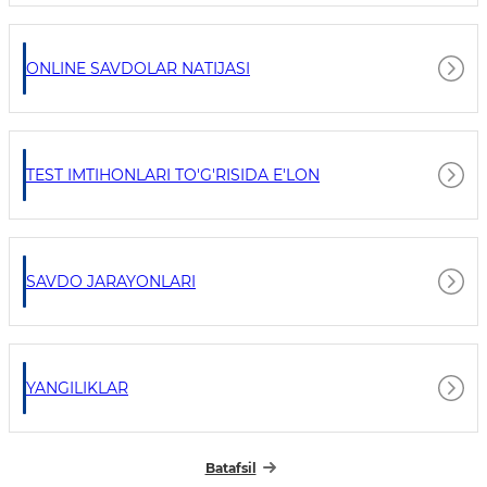
ONLINE SAVDOLAR NATIJASI
TEST IMTIHONLARI TO'G'RISIDA E'LON
SAVDO JARAYONLARI
YANGILIKLAR
Batafsil