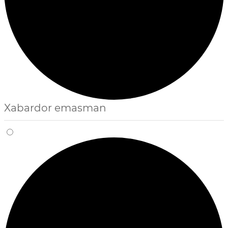
Xabardor emasman