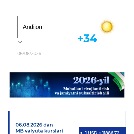
Davlat dasturi
+34
Ob-havo
06/08/2026
06.08.2026 dan
MB valyuta kurslari
1
USD
=
11886.72