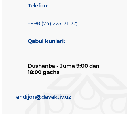
Telefon
:
+998 (74) 223-21-22
;
Qabul kunlari
:
Dushanba - Juma 9:00 dan
18:00 gacha
andijon@davaktiv.uz