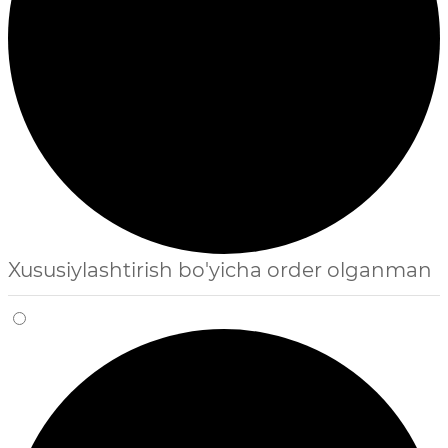
Xususiylashtirish bo'yicha order olganman