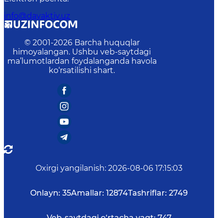
info@davaktiv.uz
© 2001-
2026
Barcha huquqlar
himoyalangan. Ushbu veb-saytdagi
ma’lumotlardan foydalanganda havola
ko‘rsatilishi shart.
Oxirgi yangilanish
:
2026-08-06 17:15:03
Onlayn:
35
Amallar:
12874
Tashriflar:
2749
Veb-saytdagi o‘rtacha vaqt:
747