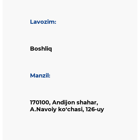
Lavozim
:
Boshliq
Manzil
:
170100, Andijon shahar,
A.Navoiy ko‘chasi, 126-uy