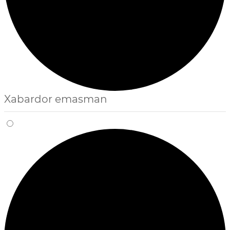
Xabardor emasman