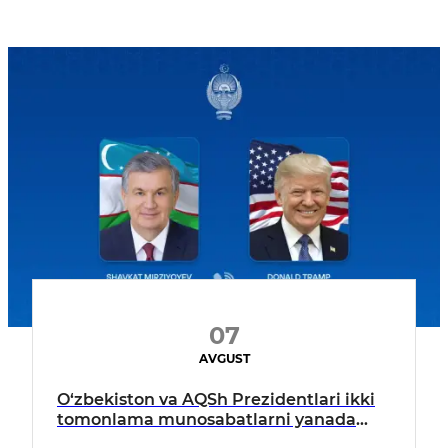
07
AVGUST
O‘zbekiston va AQSh Prezidentlari ikki
tomonlama munosabatlarni yanada
mustahkamlash istiqbollarini