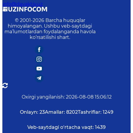
info@davaktiv.uz
© 2001-
2026
Barcha huquqlar
himoyalangan. Ushbu veb-saytdagi
ma’lumotlardan foydalanganda havola
ko‘rsatilishi shart.
Oxirgi yangilanish
:
2026-08-08 15:06:12
Onlayn:
23
Amallar:
8202
Tashriflar:
1249
Veb-saytdagi o‘rtacha vaqt:
1439