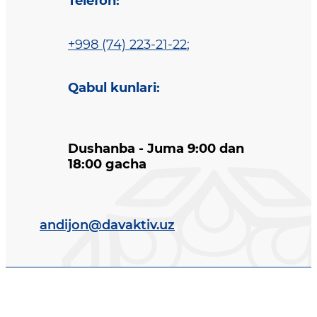
Telefon
:
+998 (74) 223-21-22
;
Qabul kunlari
:
Dushanba - Juma 9:00 dan
18:00 gacha
andijon@davaktiv.uz