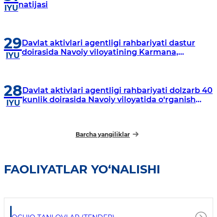
natijasi
IYU
29
Davlat aktivlari agentligi rahbariyati dastur
doirasida Navoiy viloyatining Karmana,
IYU
Navbahor, Xatirchi va Nurota tumanlarida
o‘rganish o‘tkazmoqda
28
Davlat aktivlari agentligi rahbariyati dolzarb 40
kunlik doirasida Navoiy viloyatida o‘rganish
IYU
o‘tkazdi
Barcha yangiliklar
FAOLIYATLAR YO‘NALISHI