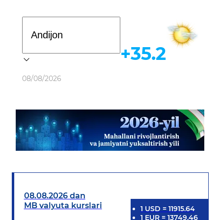
Davlat dasturi
+35.2
Ob-havo
08/08/2026
08.08.2026 dan
MB valyuta kurslari
1
USD
=
11915.64
1
EUR
=
13749.46