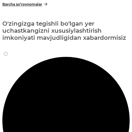
Barcha so‘rovnomalar
O'zingizga tegishli bo'lgan yer
uchastkangizni xususiylashtirish
imkoniyati mavjudligidan xabardormisiz