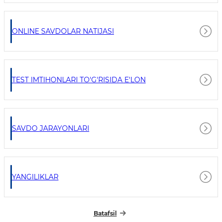
ONLINE SAVDOLAR NATIJASI
TEST IMTIHONLARI TO'G'RISIDA E'LON
SAVDO JARAYONLARI
YANGILIKLAR
Batafsil