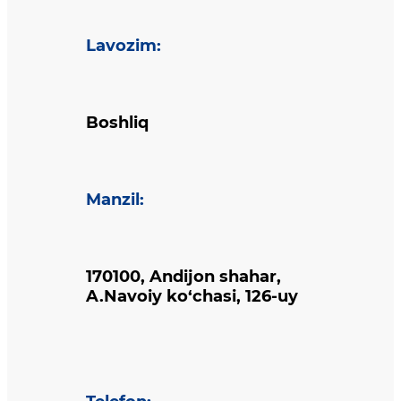
Lavozim
:
Boshliq
Manzil
:
170100, Andijon shahar,
A.Navoiy ko‘chasi, 126-uy