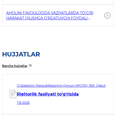
AHOLINI FAVQULODDA VAZIYATLARDA TO'G'RI
HARAKAT QILISHGA O'RGATUVCHI FOYDALI
HAVOLALAR
HUJJATLAR
Barcha hujjatlar
O‘zbekiston Respublikasining Qonuni №O‘RQ-1163. Qabul
qilingan sana 07.08.2026. Kuchga kirish sanasi 08.11.2026
Rieltorlik faoliyati to‘g‘risida
7.8.2026