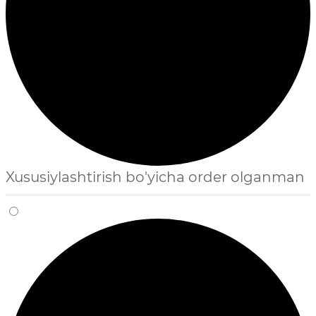
Xususiylashtirish bo'yicha order olganman