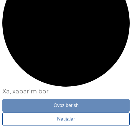
Xa, xabarim bor
Ovoz berish
Natijalar