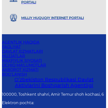
PORTALI
MILLIY HUQUQIY INTERNET PORTALI
AGENTLIK HAQIDA
FAOLIYAT
DAVLAT XIZMATLARI
HUJJATLAR
MAXFIYLIK SIYOSATI
OCHIQ MA'LUMOTLAR
AXBOROT XIZMATI
BOG‘LANISH
Oʻzbekiston Respublikasi Davlat
Aktivlarini Boshqarish Agentligi
100000, Toshkent shahri, Amir Temur shoh ko`chasi, 6
Elektron pochta
: