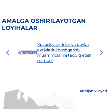
AMALGA OSHIRILAYOTGAN
LOYIHALAR
Xususiylashtirish va davlat
avdo
aktivlarini boshqarish
muammolarini tadqiq etish
markazi
Andijon viloyati