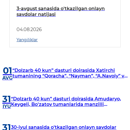
3-avgust sanasida o'tkazilgan onlayn
savdolar natijasi
04.08.2026
Yangiliklar
01
“Dolzarb 40 kun” dasturi doirasida Xatirchi
tumanining “Qoracha”, “Nayman”, “A.Navoiy” va
AVG
“Damariq” mahallalarida manzilli o‘rganishlar
olib borildi
31
“Dolzarb 40 kun” dasturi doirasida Amudaryo,
Keygeli, Bo'zatov tumanlarida manzilli
IYU
o‘rganishlar olib borildi
31
30-iyul sanasida o'tkazilgan onlayn savdolar