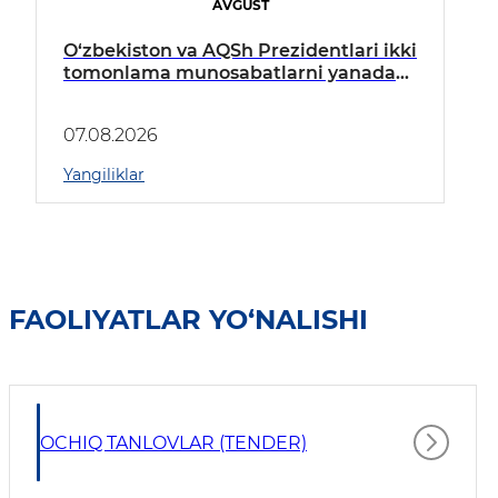
AVGUST
O‘zbekiston va AQSh Prezidentlari ikki
tomonlama munosabatlarni yanada
mustahkamlash istiqbollarini
muhokama qildilar
07.08.2026
Yangiliklar
FAOLIYATLAR YO‘NALISHI
OCHIQ TANLOVLAR (TENDER)