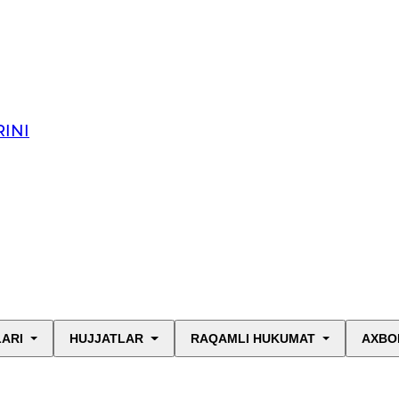
INI
LARI
HUJJATLAR
RAQAMLI HUKUMAT
AXBO