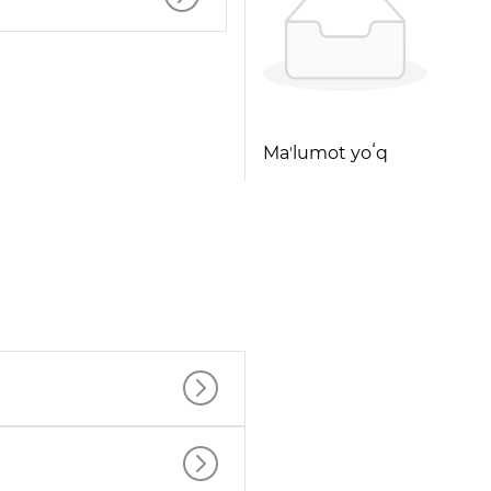
Maʼlumot yoʻq