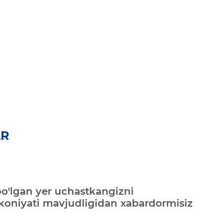
AR
bo'lgan yer uchastkangizni
mkoniyati mavjudligidan xabardormisiz