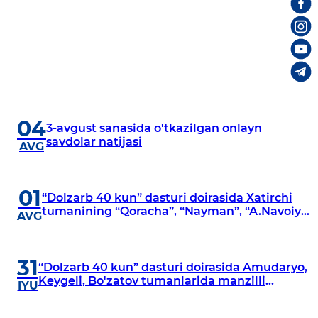
04
3-avgust sanasida o'tkazilgan onlayn
savdolar natijasi
AVG
01
“Dolzarb 40 kun” dasturi doirasida Xatirchi
tumanining “Qoracha”, “Nayman”, “A.Navoiy”
AVG
va “Damariq” mahallalarida manzilli
o‘rganishlar olib borildi
31
“Dolzarb 40 kun” dasturi doirasida Amudaryo,
Keygeli, Bo'zatov tumanlarida manzilli
IYU
o‘rganishlar olib borildi