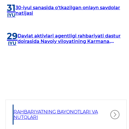
31
30-iyul sanasida o'tkazilgan onlayn savdolar
natijasi
IYU
29
Davlat aktivlari agentligi rahbariyati dastur
doirasida Navoiy viloyatining Karmana,
IYU
Navbahor, Xatirchi va Nurota tumanlarida
o‘rganish o‘tkazmoqda
RAHBARIYATNING BAYONOTLARI VA
NUTQLARI