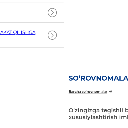
AKAT QILISHGA
SO‘ROVNOMAL
Barcha so‘rovnomalar
O'zingizga tegishli 
xususiylashtirish i