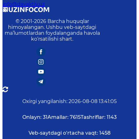
info@davaktiv.uz
© 2001-
2026
Barcha huquqlar
himoyalangan. Ushbu veb-saytdagi
ma’lumotlardan foydalanganda havola
ko‘rsatilishi shart.
Oxirgi yangilanish
:
2026-08-08 13:41:05
Onlayn:
31
Amallar:
7615
Tashriflar:
1143
Veb-saytdagi o‘rtacha vaqt:
1458