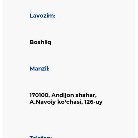
Lavozim
:
Boshliq
Manzil
:
170100, Andijon shahar,
A.Navoiy ko‘chasi, 126-uy