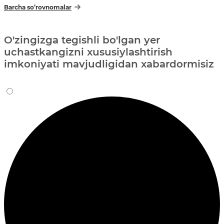
Barcha so‘rovnomalar
O'zingizga tegishli bo'lgan yer
uchastkangizni xususiylashtirish
imkoniyati mavjudligidan xabardormisiz