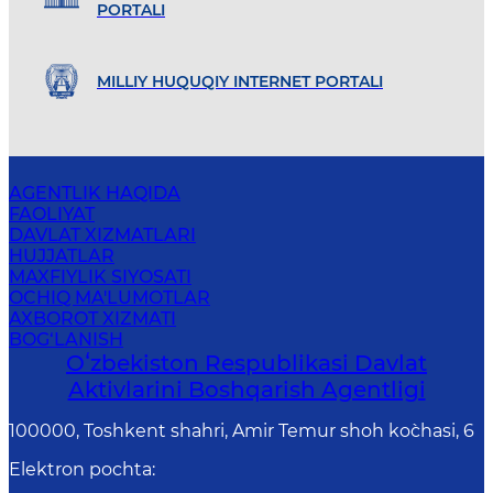
PORTALI
MILLIY HUQUQIY INTERNET PORTALI
AGENTLIK HAQIDA
FAOLIYAT
DAVLAT XIZMATLARI
HUJJATLAR
MAXFIYLIK SIYOSATI
OCHIQ MA'LUMOTLAR
AXBOROT XIZMATI
BOG‘LANISH
Oʻzbekiston Respublikasi Davlat
Aktivlarini Boshqarish Agentligi
100000, Toshkent shahri, Amir Temur shoh ko`chasi, 6
Elektron pochta
: