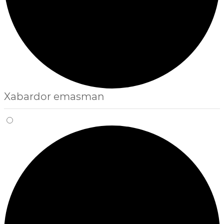
Xabardor emasman