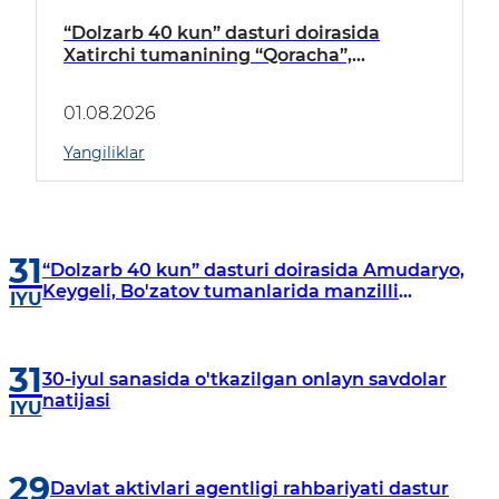
“Dolzarb 40 kun” dasturi doirasida
Xatirchi tumanining “Qoracha”,
“Nayman”, “A.Navoiy” va “Damariq”
mahallalarida manzilli o‘rganishlar olib
01.08.2026
borildi
Yangiliklar
31
“Dolzarb 40 kun” dasturi doirasida Amudaryo,
Keygeli, Bo'zatov tumanlarida manzilli
IYU
o‘rganishlar olib borildi
31
30-iyul sanasida o'tkazilgan onlayn savdolar
natijasi
IYU
29
Davlat aktivlari agentligi rahbariyati dastur