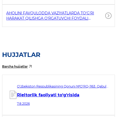
AHOLINI FAVQULODDA VAZIYATLARDA TO'G'RI
HARAKAT QILISHGA O'RGATUVCHI FOYDALI
HAVOLALAR
HUJJATLAR
Barcha hujjatlar
O‘zbekiston Respublikasining Qonuni №O‘RQ-1163. Qabul
qilingan sana 07.08.2026. Kuchga kirish sanasi 08.11.2026
Rieltorlik faoliyati to‘g‘risida
7.8.2026