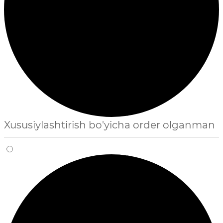
Xususiylashtirish bo'yicha order olganman