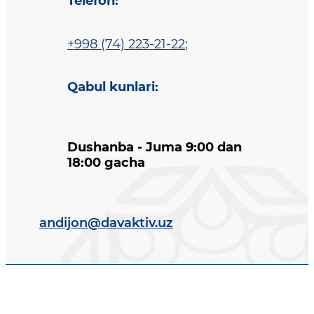
Telefon
:
+998 (74) 223-21-22
;
Qabul kunlari
:
Dushanba - Juma 9:00 dan
18:00 gacha
andijon@davaktiv.uz