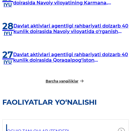
doirasida Navoiy viloyatining Karmana,
IYU
Navbahor, Xatirchi va Nurota tumanlarida
o‘rganish o‘tkazmoqda
28
Davlat aktivlari agentligi rahbariyati dolzarb 40
kunlik doirasida Navoiy viloyatida o‘rganish
IYU
o‘tkazdi
27
Davlat aktivlari agentligi rahbariyati dolzarb 40
kunlik doirasida Qoraqalpog‘iston
IYU
Respublikasida o‘rganish o‘tkazmoqda
Barcha yangiliklar
FAOLIYATLAR YO‘NALISHI