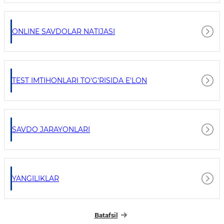
ONLINE SAVDOLAR NATIJASI
TEST IMTIHONLARI TO'G'RISIDA E'LON
SAVDO JARAYONLARI
YANGILIKLAR
Batafsil