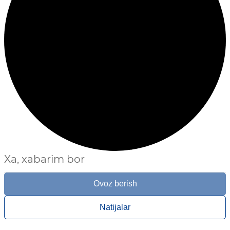
Xa, xabarim bor
Ovoz berish
Natijalar