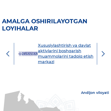
AMALGA OSHIRILAYOTGAN
LOYIHALAR
Xususiylashtirish va davlat
avdo
aktivlarini boshqarish
muammolarini tadqiq etish
markazi
Andijon viloyati