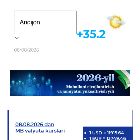
Davlat dasturi
+35.2
Ob-havo
08/08/2026
08.08.2026 dan
MB valyuta kurslari
1
USD
=
11915.64
1
EUR
=
13749.46