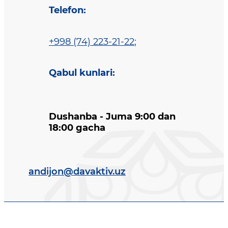
Telefon
:
+998 (74) 223-21-22
;
Qabul kunlari
:
Dushanba - Juma 9:00 dan
18:00 gacha
andijon@davaktiv.uz