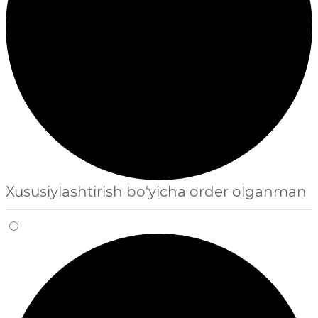
Xususiylashtirish bo'yicha order olganman