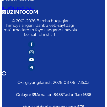
info@davaktiv.uz
© 2001-
2026
Barcha huquqlar
himoyalangan. Ushbu veb-saytdagi
ma’lumotlardan foydalanganda havola
ko‘rsatilishi shart.
Oxirgi yangilanish
:
2026-08-06 17:15:03
Onlayn:
39
Amallar:
8455
Tashriflar:
1636
Veb-saytdagi o‘rtacha vaqt:
878