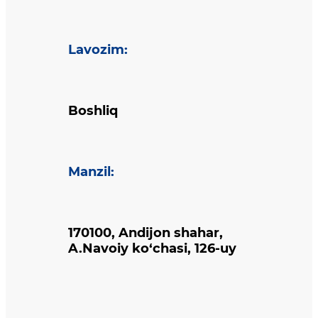
Lavozim
:
Boshliq
Manzil
:
170100, Andijon shahar,
A.Navoiy ko‘chasi, 126-uy