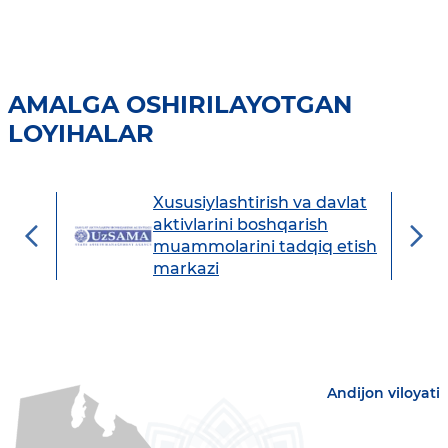
AMALGA OSHIRILAYOTGAN
LOYIHALAR
Xususiylashtirish va davlat
avdo
aktivlarini boshqarish
muammolarini tadqiq etish
markazi
Andijon viloyati