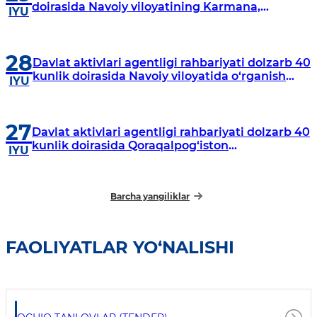
doirasida Navoiy viloyatining Karmana,
IYU
Navbahor, Xatirchi va Nurota tumanlarida
o‘rganish o‘tkazmoqda
28
Davlat aktivlari agentligi rahbariyati dolzarb 40
kunlik doirasida Navoiy viloyatida o‘rganish
IYU
o‘tkazdi
27
Davlat aktivlari agentligi rahbariyati dolzarb 40
kunlik doirasida Qoraqalpog‘iston
IYU
Respublikasida o‘rganish o‘tkazmoqda
Barcha yangiliklar
FAOLIYATLAR YO‘NALISHI