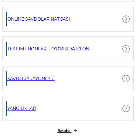
ONLINE SAVDOLAR NATIJASI
TEST IMTIHONLARI TO'G'RISIDA E'LON
SAVDO JARAYONLARI
YANGILIKLAR
Batafsil