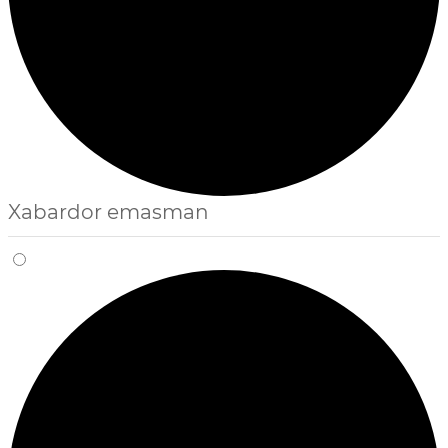
Xabardor emasman