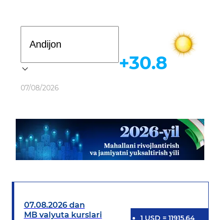
Davlat dasturi
+30.8
Ob-havo
07/08/2026
07.08.2026 dan
MB valyuta kurslari
1
USD
=
11915.64