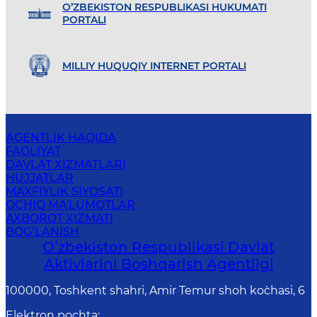
O’ZBEKISTON RESPUBLIKASI HUKUMATI
PORTALI
MILLIY HUQUQIY INTERNET PORTALI
AGENTLIK HAQIDA
FAOLIYAT
DAVLAT XIZMATLARI
HUJJATLAR
MAXFIYLIK SIYOSATI
OCHIQ MA'LUMOTLAR
AXBOROT XIZMATI
BOG‘LANISH
Oʻzbekiston Respublikasi Davlat
Aktivlarini Boshqarish Agentligi
100000, Toshkent shahri, Amir Temur shoh ko`chasi, 6
Elektron pochta
: