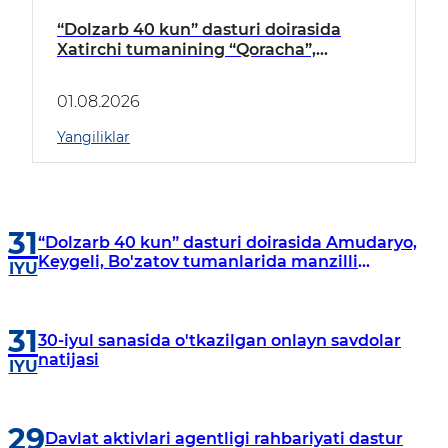
“Dolzarb 40 kun” dasturi doirasida
Xatirchi tumanining “Qoracha”,
“Nayman”, “A.Navoiy” va “Damariq”
mahallalarida manzilli o‘rganishlar olib
01.08.2026
borildi
Yangiliklar
31
“Dolzarb 40 kun” dasturi doirasida Amudaryo,
Keygeli, Bo'zatov tumanlarida manzilli
IYU
o‘rganishlar olib borildi
31
30-iyul sanasida o'tkazilgan onlayn savdolar
natijasi
IYU
29
Davlat aktivlari agentligi rahbariyati dastur