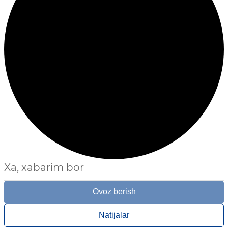
Xa, xabarim bor
Ovoz berish
Natijalar