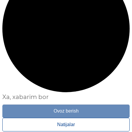
Xa, xabarim bor
Ovoz berish
Natijalar