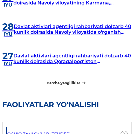
doirasida Navoiy viloyatining Karmana,
IYU
Navbahor, Xatirchi va Nurota tumanlarida
o‘rganish o‘tkazmoqda
28
Davlat aktivlari agentligi rahbariyati dolzarb 40
kunlik doirasida Navoiy viloyatida o‘rganish
IYU
o‘tkazdi
27
Davlat aktivlari agentligi rahbariyati dolzarb 40
kunlik doirasida Qoraqalpog‘iston
IYU
Respublikasida o‘rganish o‘tkazmoqda
Barcha yangiliklar
FAOLIYATLAR YO‘NALISHI