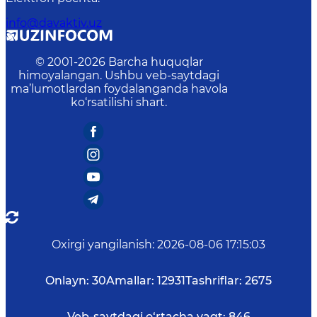
info@davaktiv.uz
© 2001-
2026
Barcha huquqlar
himoyalangan. Ushbu veb-saytdagi
ma’lumotlardan foydalanganda havola
ko‘rsatilishi shart.
Oxirgi yangilanish
:
2026-08-06 17:15:03
Onlayn:
30
Amallar:
12931
Tashriflar:
2675
Veb-saytdagi o‘rtacha vaqt:
846