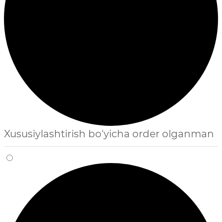
Xususiylashtirish bo'yicha order olganman