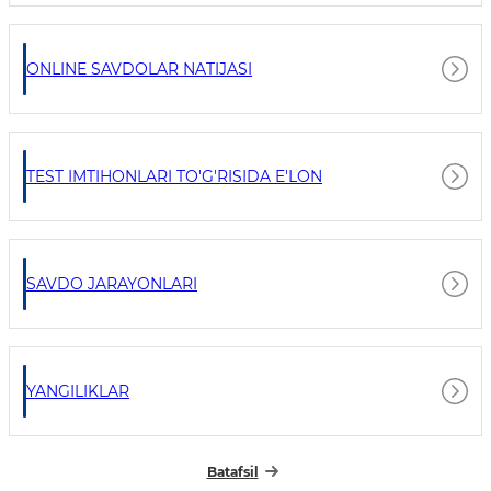
ONLINE SAVDOLAR NATIJASI
TEST IMTIHONLARI TO'G'RISIDA E'LON
SAVDO JARAYONLARI
YANGILIKLAR
Batafsil