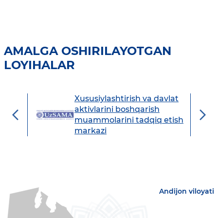
AMALGA OSHIRILAYOTGAN
LOYIHALAR
Xususiylashtirish va davlat
avdo
aktivlarini boshqarish
muammolarini tadqiq etish
markazi
Andijon viloyati