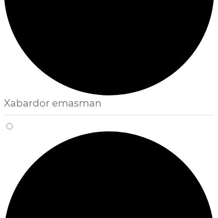
Xabardor emasman