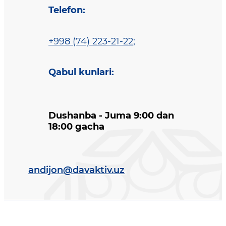
Telefon
:
+998 (74) 223-21-22
;
Qabul kunlari
:
Dushanba - Juma 9:00 dan
18:00 gacha
andijon@davaktiv.uz