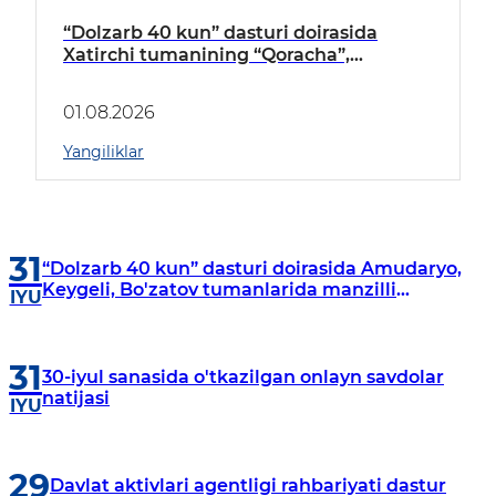
“Dolzarb 40 kun” dasturi doirasida
Xatirchi tumanining “Qoracha”,
“Nayman”, “A.Navoiy” va “Damariq”
mahallalarida manzilli o‘rganishlar olib
01.08.2026
borildi
Yangiliklar
31
“Dolzarb 40 kun” dasturi doirasida Amudaryo,
Keygeli, Bo'zatov tumanlarida manzilli
IYU
o‘rganishlar olib borildi
31
30-iyul sanasida o'tkazilgan onlayn savdolar
natijasi
IYU
29
Davlat aktivlari agentligi rahbariyati dastur