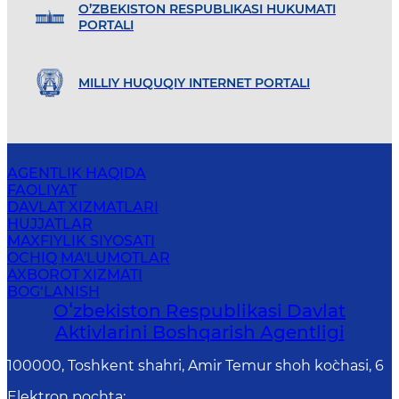
O’ZBEKISTON RESPUBLIKASI HUKUMATI
PORTALI
MILLIY HUQUQIY INTERNET PORTALI
AGENTLIK HAQIDA
FAOLIYAT
DAVLAT XIZMATLARI
HUJJATLAR
MAXFIYLIK SIYOSATI
OCHIQ MA'LUMOTLAR
AXBOROT XIZMATI
BOG‘LANISH
Oʻzbekiston Respublikasi Davlat
Aktivlarini Boshqarish Agentligi
100000, Toshkent shahri, Amir Temur shoh ko`chasi, 6
Elektron pochta
: