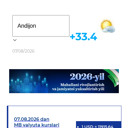
Davlat dasturi
+33.4
Ob-havo
07/08/2026
07.08.2026 dan
MB valyuta kurslari
1
USD
=
11915.64