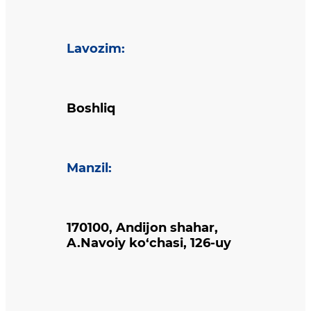
Lavozim
:
Boshliq
Manzil
:
170100, Andijon shahar,
A.Navoiy ko‘chasi, 126-uy