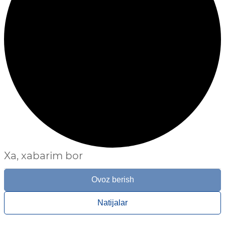
Xa, xabarim bor
Ovoz berish
Natijalar