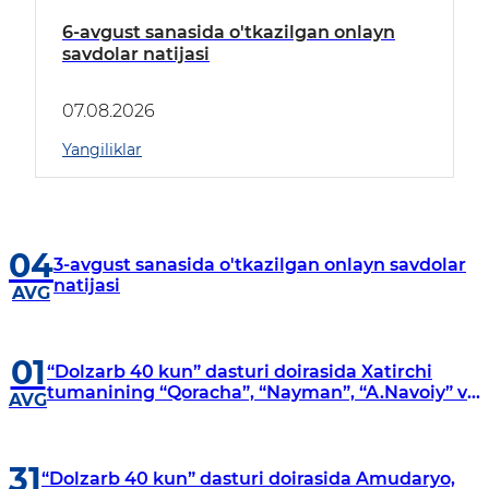
6-avgust sanasida o'tkazilgan onlayn
savdolar natijasi
07.08.2026
Yangiliklar
04
3-avgust sanasida o'tkazilgan onlayn savdolar
natijasi
AVG
01
“Dolzarb 40 kun” dasturi doirasida Xatirchi
tumanining “Qoracha”, “Nayman”, “A.Navoiy” va
AVG
“Damariq” mahallalarida manzilli o‘rganishlar
olib borildi
31
“Dolzarb 40 kun” dasturi doirasida Amudaryo,