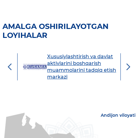
AMALGA OSHIRILAYOTGAN
LOYIHALAR
Xususiylashtirish va davlat
avdo
aktivlarini boshqarish
muammolarini tadqiq etish
markazi
Andijon viloyati