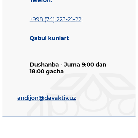
Telefon
:
+998 (74) 223-21-22
;
Qabul kunlari
:
Dushanba - Juma 9:00 dan
18:00 gacha
andijon@davaktiv.uz