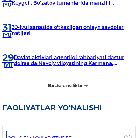
Keygeli, Bo'zatov tumanlarida manzilli
IYU
o‘rganishlar olib borildi
31
30-iyul sanasida o'tkazilgan onlayn savdolar
natijasi
IYU
29
Davlat aktivlari agentligi rahbariyati dastur
doirasida Navoiy viloyatining Karmana,
IYU
Navbahor, Xatirchi va Nurota tumanlarida
o‘rganish o‘tkazmoqda
Barcha yangiliklar
FAOLIYATLAR YO‘NALISHI