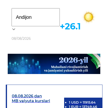
Davlat dasturi
+26.1
Ob-havo
08/08/2026
08.08.2026 dan
MB valyuta kurslari
1
USD
=
11915.64
1
EUR
=
13749.46