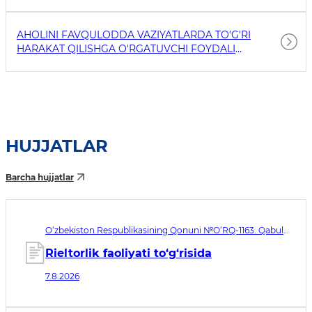
AHOLINI FAVQULODDA VAZIYATLARDA TO'G'RI
HARAKAT QILISHGA O'RGATUVCHI FOYDALI
HAVOLALAR
HUJJATLAR
Barcha hujjatlar
O‘zbekiston Respublikasining Qonuni №O‘RQ-1163. Qabul
qilingan sana 07.08.2026. Kuchga kirish sanasi 08.11.2026
Rieltorlik faoliyati to‘g‘risida
7.8.2026