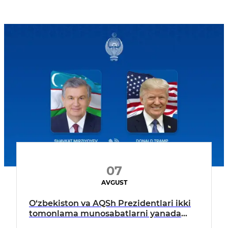
07
AVGUST
O‘zbekiston va AQSh Prezidentlari ikki
tomonlama munosabatlarni yanada
mustahkamlash istiqbollarini