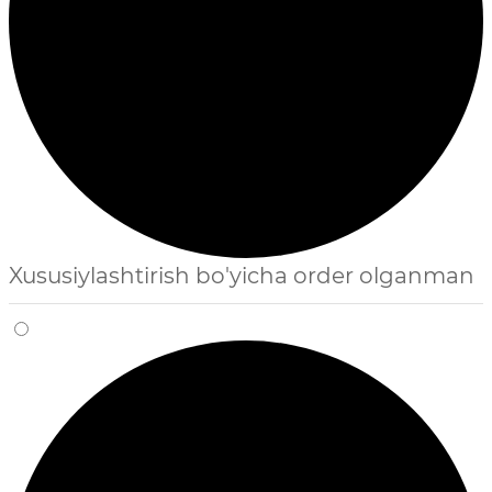
Xususiylashtirish bo'yicha order olganman