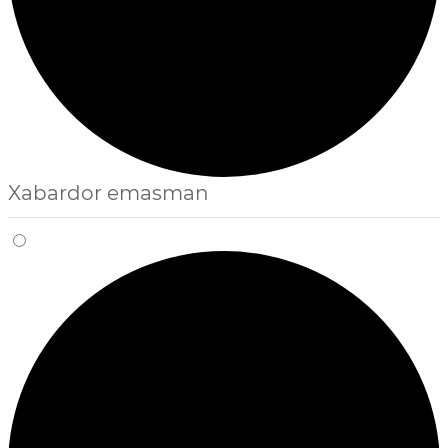
Xabardor emasman