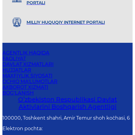
PORTALI
MILLIY HUQUQIY INTERNET PORTALI
AGENTLIK HAQIDA
FAOLIYAT
DAVLAT XIZMATLARI
HUJJATLAR
MAXFIYLIK SIYOSATI
OCHIQ MA'LUMOTLAR
AXBOROT XIZMATI
BOG‘LANISH
Oʻzbekiston Respublikasi Davlat
Aktivlarini Boshqarish Agentligi
100000, Toshkent shahri, Amir Temur shoh ko`chasi, 6
Elektron pochta
: