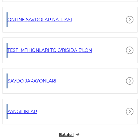
ONLINE SAVDOLAR NATIJASI
TEST IMTIHONLARI TO'G'RISIDA E'LON
SAVDO JARAYONLARI
YANGILIKLAR
Batafsil