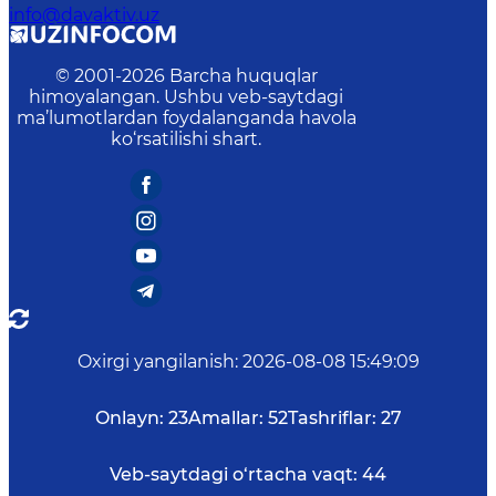
info@davaktiv.uz
© 2001-
2026
Barcha huquqlar
himoyalangan. Ushbu veb-saytdagi
ma’lumotlardan foydalanganda havola
ko‘rsatilishi shart.
Oxirgi yangilanish
:
2026-08-08 15:49:09
Onlayn:
23
Amallar:
52
Tashriflar:
27
Veb-saytdagi o‘rtacha vaqt:
44