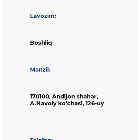
Lavozim
:
Boshliq
Manzil
:
170100, Andijon shahar,
A.Navoiy ko‘chasi, 126-uy