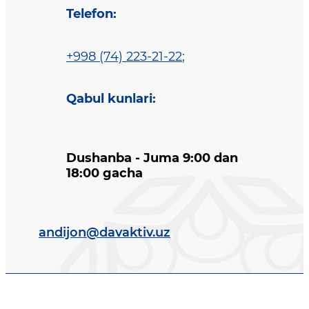
Telefon
:
+998 (74) 223-21-22
;
Qabul kunlari
:
Dushanba - Juma 9:00 dan
18:00 gacha
andijon@davaktiv.uz