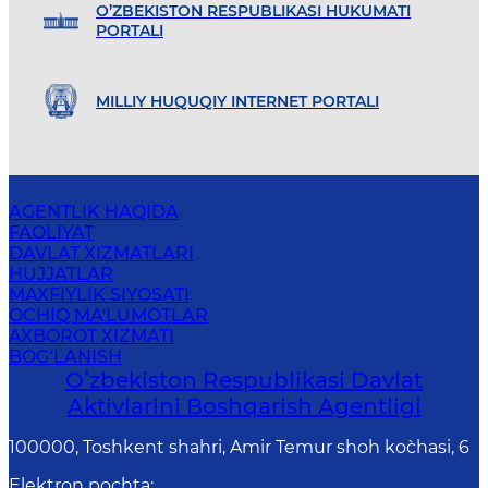
O’ZBEKISTON RESPUBLIKASI HUKUMATI
PORTALI
MILLIY HUQUQIY INTERNET PORTALI
AGENTLIK HAQIDA
FAOLIYAT
DAVLAT XIZMATLARI
HUJJATLAR
MAXFIYLIK SIYOSATI
OCHIQ MA'LUMOTLAR
AXBOROT XIZMATI
BOG‘LANISH
Oʻzbekiston Respublikasi Davlat
Aktivlarini Boshqarish Agentligi
100000, Toshkent shahri, Amir Temur shoh ko`chasi, 6
Elektron pochta
: