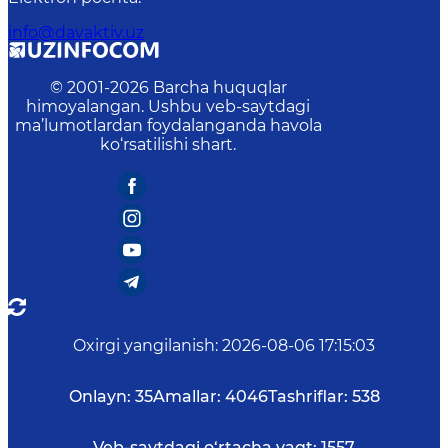
info@davaktiv.uz
© 2001-
2026
Barcha huquqlar
himoyalangan. Ushbu veb-saytdagi
ma’lumotlardan foydalanganda havola
ko‘rsatilishi shart.
Oxirgi yangilanish
:
2026-08-06 17:15:03
Onlayn:
35
Amallar:
4046
Tashriflar:
538
Veb-saytdagi o‘rtacha vaqt:
1557