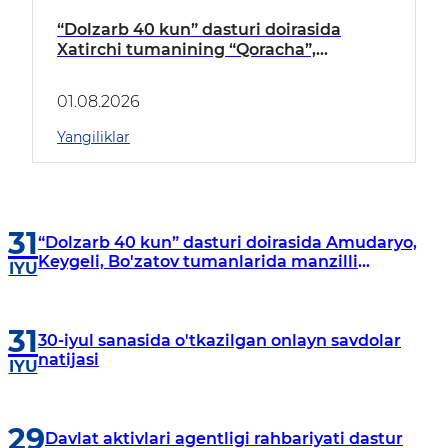
“Dolzarb 40 kun” dasturi doirasida
Xatirchi tumanining “Qoracha”,
“Nayman”, “A.Navoiy” va “Damariq”
mahallalarida manzilli o‘rganishlar olib
01.08.2026
borildi
Yangiliklar
31
“Dolzarb 40 kun” dasturi doirasida Amudaryo,
Keygeli, Bo'zatov tumanlarida manzilli
IYU
o‘rganishlar olib borildi
31
30-iyul sanasida o'tkazilgan onlayn savdolar
natijasi
IYU
29
Davlat aktivlari agentligi rahbariyati dastur