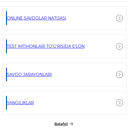
ONLINE SAVDOLAR NATIJASI
TEST IMTIHONLARI TO'G'RISIDA E'LON
SAVDO JARAYONLARI
YANGILIKLAR
Batafsil