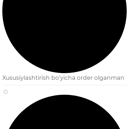
Xususiylashtirish bo'yicha order olganman