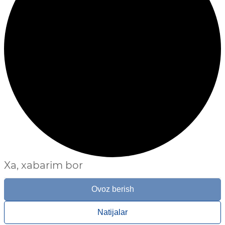
Xa, xabarim bor
Ovoz berish
Natijalar