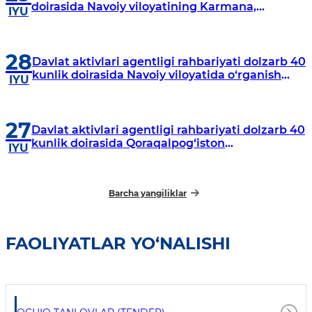
doirasida Navoiy viloyatining Karmana,
IYU
Navbahor, Xatirchi va Nurota tumanlarida
o‘rganish o‘tkazmoqda
28
Davlat aktivlari agentligi rahbariyati dolzarb 40
kunlik doirasida Navoiy viloyatida o‘rganish
IYU
o‘tkazdi
27
Davlat aktivlari agentligi rahbariyati dolzarb 40
kunlik doirasida Qoraqalpog‘iston
IYU
Respublikasida o‘rganish o‘tkazmoqda
Barcha yangiliklar
FAOLIYATLAR YO‘NALISHI