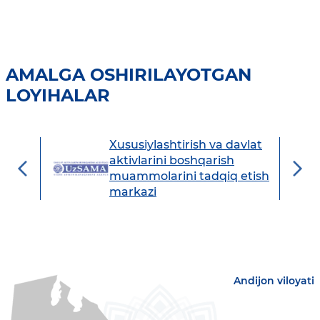
AMALGA OSHIRILAYOTGAN
LOYIHALAR
Xususiylashtirish va davlat
avdo
aktivlarini boshqarish
muammolarini tadqiq etish
markazi
Andijon viloyati