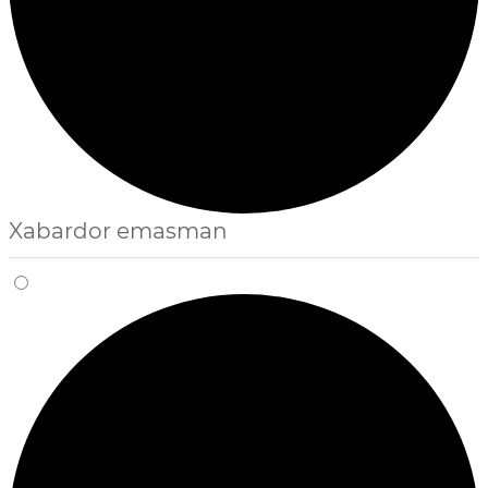
Xabardor emasman