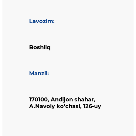
Lavozim
:
Boshliq
Manzil
:
170100, Andijon shahar,
A.Navoiy ko‘chasi, 126-uy