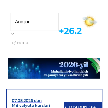
Davlat dasturi
+26.2
Ob-havo
07/08/2026
07.08.2026 dan
MB valyuta kurslari
1
USD
=
11915.64