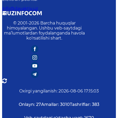
info@davaktiv.uz
© 2001-
2026
Barcha huquqlar
himoyalangan. Ushbu veb-saytdagi
ma’lumotlardan foydalanganda havola
ko‘rsatilishi shart.
Oxirgi yangilanish
:
2026-08-06 17:15:03
Onlayn:
27
Amallar:
3010
Tashriflar:
383
Veb-saytdagi o‘rtacha vaqt:
1670