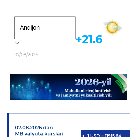
Davlat dasturi
+21.6
Ob-havo
07/08/2026
07.08.2026 dan
MB valyuta kurslari
1
USD
=
11915.64