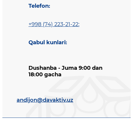
Telefon
:
+998 (74) 223-21-22
;
Qabul kunlari
:
Dushanba - Juma 9:00 dan
18:00 gacha
andijon@davaktiv.uz