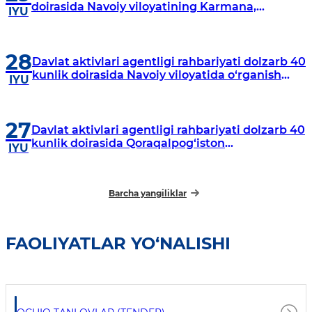
doirasida Navoiy viloyatining Karmana,
IYU
Navbahor, Xatirchi va Nurota tumanlarida
o‘rganish o‘tkazmoqda
28
Davlat aktivlari agentligi rahbariyati dolzarb 40
kunlik doirasida Navoiy viloyatida o‘rganish
IYU
o‘tkazdi
27
Davlat aktivlari agentligi rahbariyati dolzarb 40
kunlik doirasida Qoraqalpog‘iston
IYU
Respublikasida o‘rganish o‘tkazmoqda
Barcha yangiliklar
FAOLIYATLAR YO‘NALISHI