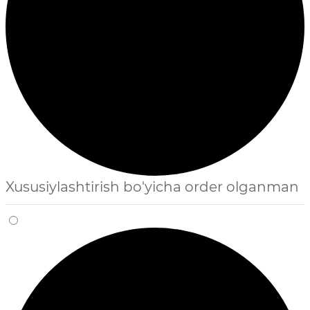
Xususiylashtirish bo'yicha order olganman