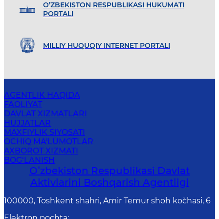
O’ZBEKISTON RESPUBLIKASI HUKUMATI
PORTALI
MILLIY HUQUQIY INTERNET PORTALI
AGENTLIK HAQIDA
FAOLIYAT
DAVLAT XIZMATLARI
HUJJATLAR
MAXFIYLIK SIYOSATI
OCHIQ MA'LUMOTLAR
AXBOROT XIZMATI
BOG‘LANISH
Oʻzbekiston Respublikasi Davlat
Aktivlarini Boshqarish Agentligi
100000, Toshkent shahri, Amir Temur shoh ko`chasi, 6
Elektron pochta
: