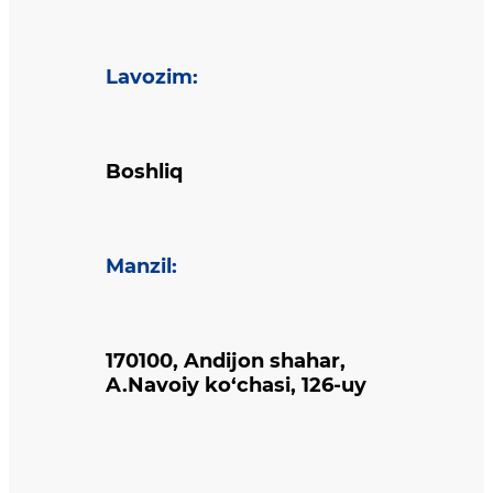
Lavozim
:
Boshliq
Manzil
:
170100, Andijon shahar,
A.Navoiy ko‘chasi, 126-uy