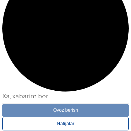
Xa, xabarim bor
Ovoz berish
Natijalar