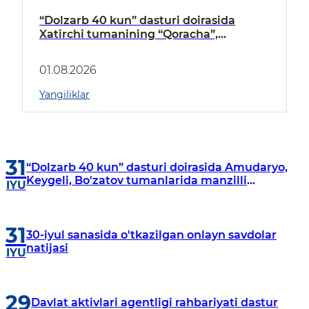
“Dolzarb 40 kun” dasturi doirasida
Xatirchi tumanining “Qoracha”,
“Nayman”, “A.Navoiy” va “Damariq”
mahallalarida manzilli o‘rganishlar olib
01.08.2026
borildi
Yangiliklar
31
“Dolzarb 40 kun” dasturi doirasida Amudaryo,
Keygeli, Bo'zatov tumanlarida manzilli
IYU
o‘rganishlar olib borildi
31
30-iyul sanasida o'tkazilgan onlayn savdolar
natijasi
IYU
29
Davlat aktivlari agentligi rahbariyati dastur