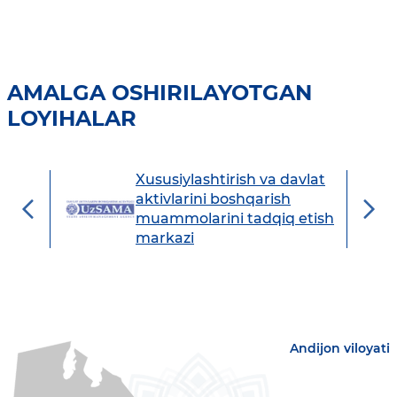
AMALGA OSHIRILAYOTGAN
LOYIHALAR
Xususiylashtirish va davlat
avdo
aktivlarini boshqarish
muammolarini tadqiq etish
markazi
Andijon viloyati