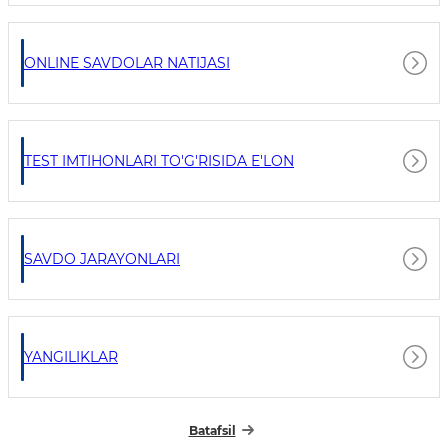
ONLINE SAVDOLAR NATIJASI
TEST IMTIHONLARI TO'G'RISIDA E'LON
SAVDO JARAYONLARI
YANGILIKLAR
Batafsil