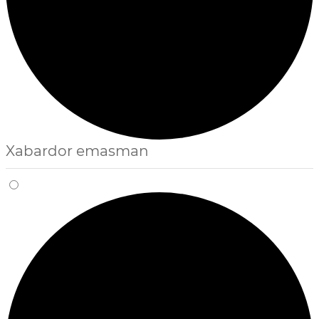
Xabardor emasman