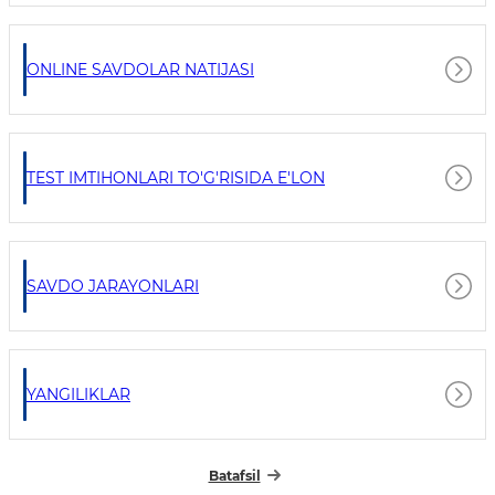
ONLINE SAVDOLAR NATIJASI
TEST IMTIHONLARI TO'G'RISIDA E'LON
SAVDO JARAYONLARI
YANGILIKLAR
Batafsil