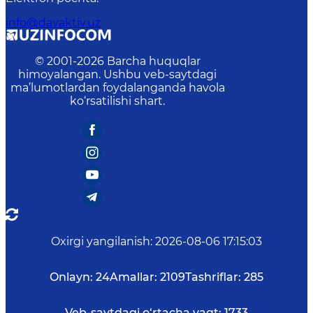
info@davaktiv.uz
© 2001-
2026
Barcha huquqlar
himoyalangan. Ushbu veb-saytdagi
ma’lumotlardan foydalanganda havola
ko‘rsatilishi shart.
Oxirgi yangilanish
:
2026-08-06 17:15:03
Onlayn:
24
Amallar:
2109
Tashriflar:
285
Veb-saytdagi o‘rtacha vaqt:
1733