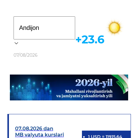
Davlat dasturi
+23.6
Ob-havo
07/08/2026
07.08.2026 dan
MB valyuta kurslari
1
USD
=
11915.64