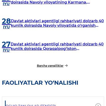
doirasida Navoiy viloyatining Karmana,
IYU
Navbahor, Xatirchi va Nurota tumanlarida
o‘rganish o‘tkazmoqda
28
Davlat aktivlari agentligi rahbariyati dolzarb 40
kunlik doirasida Navoiy viloyatida o‘rganish
IYU
o‘tkazdi
27
Davlat aktivlari agentligi rahbariyati dolzarb 40
kunlik doirasida Qoraqalpog‘iston
IYU
Respublikasida o‘rganish o‘tkazmoqda
Barcha yangiliklar
FAOLIYATLAR YO‘NALISHI