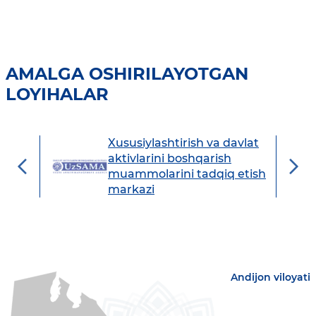
AMALGA OSHIRILAYOTGAN
LOYIHALAR
Xususiylashtirish va davlat
avdo
aktivlarini boshqarish
muammolarini tadqiq etish
markazi
Andijon viloyati