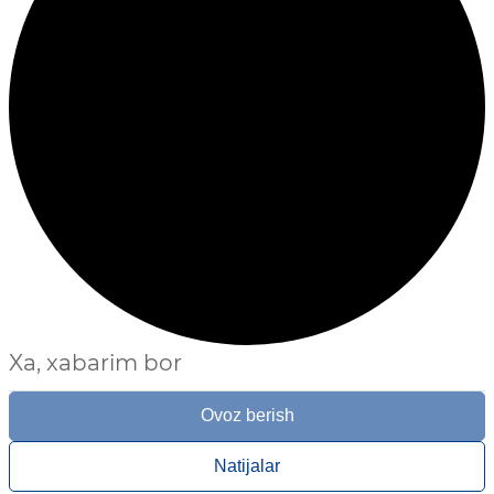
Xa, xabarim bor
Ovoz berish
Natijalar