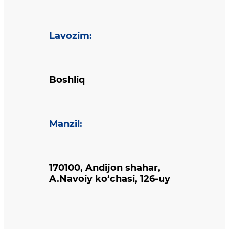
Lavozim
:
Boshliq
Manzil
:
170100, Andijon shahar,
A.Navoiy ko‘chasi, 126-uy