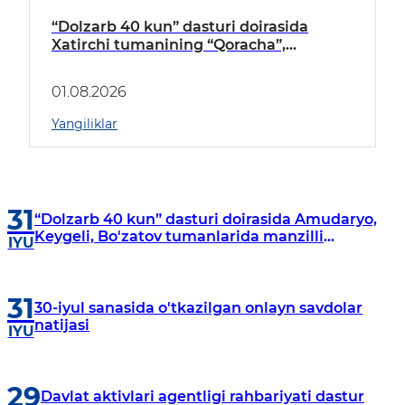
“Dolzarb 40 kun” dasturi doirasida
Xatirchi tumanining “Qoracha”,
“Nayman”, “A.Navoiy” va “Damariq”
mahallalarida manzilli o‘rganishlar olib
01.08.2026
borildi
Yangiliklar
31
“Dolzarb 40 kun” dasturi doirasida Amudaryo,
Keygeli, Bo'zatov tumanlarida manzilli
IYU
o‘rganishlar olib borildi
31
30-iyul sanasida o'tkazilgan onlayn savdolar
natijasi
IYU
29
Davlat aktivlari agentligi rahbariyati dastur