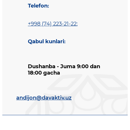
Telefon
:
+998 (74) 223-21-22
;
Qabul kunlari
:
Dushanba - Juma 9:00 dan
18:00 gacha
andijon@davaktiv.uz