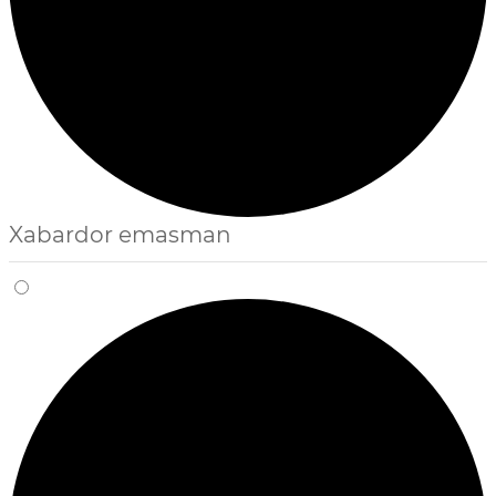
Xabardor emasman