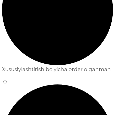
Xususiylashtirish bo'yicha order olganman