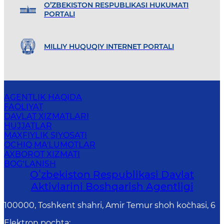
O’ZBEKISTON RESPUBLIKASI HUKUMATI
PORTALI
MILLIY HUQUQIY INTERNET PORTALI
AGENTLIK HAQIDA
FAOLIYAT
DAVLAT XIZMATLARI
HUJJATLAR
MAXFIYLIK SIYOSATI
OCHIQ MA'LUMOTLAR
AXBOROT XIZMATI
BOG‘LANISH
Oʻzbekiston Respublikasi Davlat
Aktivlarini Boshqarish Agentligi
100000, Toshkent shahri, Amir Temur shoh ko`chasi, 6
Elektron pochta
: