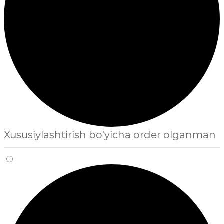
Xususiylashtirish bo'yicha order olganman