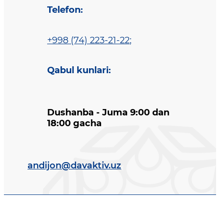
Telefon
:
+998 (74) 223-21-22
;
Qabul kunlari
:
Dushanba - Juma 9:00 dan
18:00 gacha
andijon@davaktiv.uz