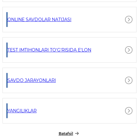
ONLINE SAVDOLAR NATIJASI
TEST IMTIHONLARI TO'G'RISIDA E'LON
SAVDO JARAYONLARI
YANGILIKLAR
Batafsil