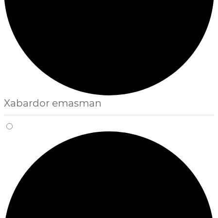
Xabardor emasman