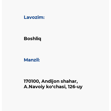
Lavozim
:
Boshliq
Manzil
:
170100, Andijon shahar,
A.Navoiy ko‘chasi, 126-uy