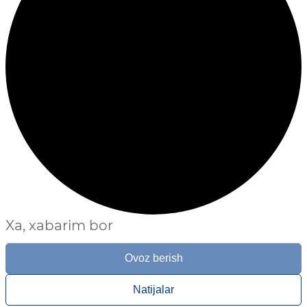
Xa, xabarim bor
Ovoz berish
Natijalar