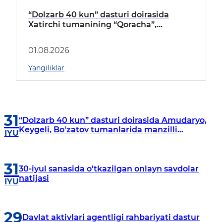
“Dolzarb 40 kun” dasturi doirasida
Xatirchi tumanining “Qoracha”,
“Nayman”, “A.Navoiy” va “Damariq”
mahallalarida manzilli o‘rganishlar olib
01.08.2026
borildi
Yangiliklar
31
“Dolzarb 40 kun” dasturi doirasida Amudaryo,
Keygeli, Bo'zatov tumanlarida manzilli
IYU
o‘rganishlar olib borildi
31
30-iyul sanasida o'tkazilgan onlayn savdolar
natijasi
IYU
29
Davlat aktivlari agentligi rahbariyati dastur