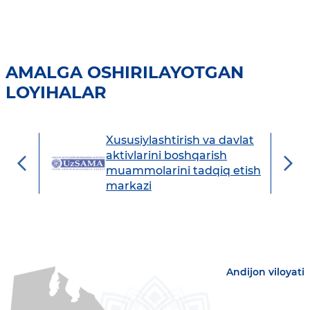
AMALGA OSHIRILAYOTGAN
LOYIHALAR
Xususiylashtirish va davlat
avdo
aktivlarini boshqarish
muammolarini tadqiq etish
markazi
Andijon viloyati