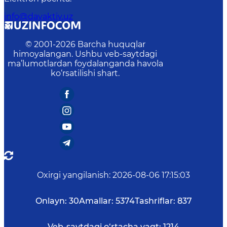
info@davaktiv.uz
© 2001-
2026
Barcha huquqlar
himoyalangan. Ushbu veb-saytdagi
ma’lumotlardan foydalanganda havola
ko‘rsatilishi shart.
Oxirgi yangilanish
:
2026-08-06 17:15:03
Onlayn:
30
Amallar:
5374
Tashriflar:
837
Veb-saytdagi o‘rtacha vaqt:
1214