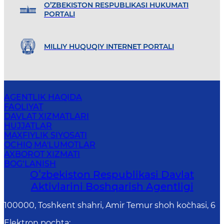
O’ZBEKISTON RESPUBLIKASI HUKUMATI
PORTALI
MILLIY HUQUQIY INTERNET PORTALI
AGENTLIK HAQIDA
FAOLIYAT
DAVLAT XIZMATLARI
HUJJATLAR
MAXFIYLIK SIYOSATI
OCHIQ MA'LUMOTLAR
AXBOROT XIZMATI
BOG‘LANISH
Oʻzbekiston Respublikasi Davlat
Aktivlarini Boshqarish Agentligi
100000, Toshkent shahri, Amir Temur shoh ko`chasi, 6
Elektron pochta
: