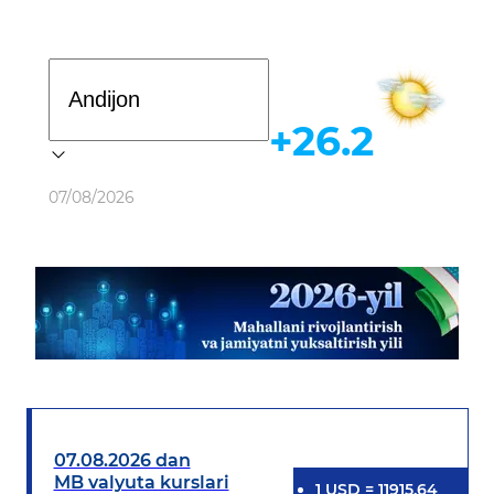
Davlat dasturi
+26.2
Ob-havo
07/08/2026
07.08.2026 dan
MB valyuta kurslari
1
USD
=
11915.64