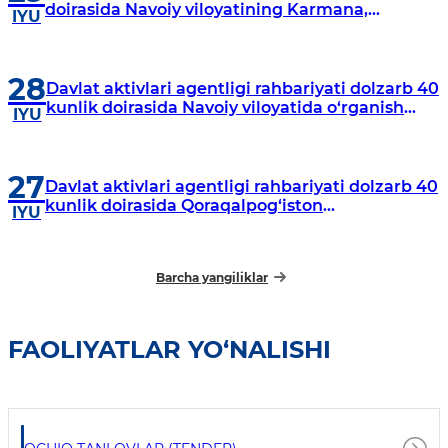
doirasida Navoiy viloyatining Karmana,
IYU
Navbahor, Xatirchi va Nurota tumanlarida
o‘rganish o‘tkazmoqda
28
Davlat aktivlari agentligi rahbariyati dolzarb 40
kunlik doirasida Navoiy viloyatida o‘rganish
IYU
o‘tkazdi
27
Davlat aktivlari agentligi rahbariyati dolzarb 40
kunlik doirasida Qoraqalpog‘iston
IYU
Respublikasida o‘rganish o‘tkazmoqda
Barcha yangiliklar
FAOLIYATLAR YO‘NALISHI