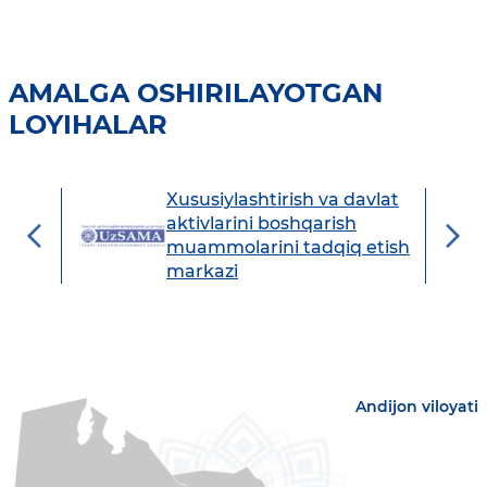
AMALGA OSHIRILAYOTGAN
LOYIHALAR
Xususiylashtirish va davlat
avdo
aktivlarini boshqarish
muammolarini tadqiq etish
markazi
Andijon viloyati