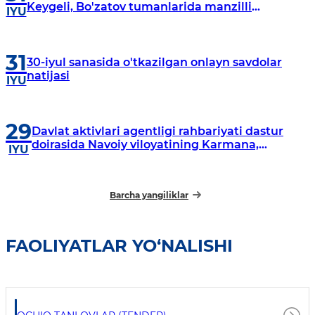
Keygeli, Bo'zatov tumanlarida manzilli
IYU
o‘rganishlar olib borildi
31
30-iyul sanasida o'tkazilgan onlayn savdolar
natijasi
IYU
29
Davlat aktivlari agentligi rahbariyati dastur
doirasida Navoiy viloyatining Karmana,
IYU
Navbahor, Xatirchi va Nurota tumanlarida
o‘rganish o‘tkazmoqda
Barcha yangiliklar
FAOLIYATLAR YO‘NALISHI