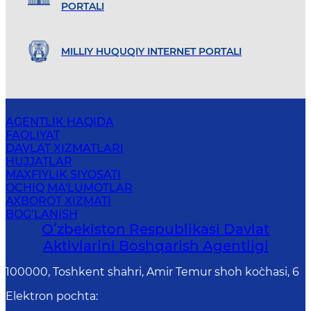
PORTALI
MILLIY HUQUQIY INTERNET PORTALI
AGENTLIK HAQIDA
FAOLIYAT
DAVLAT XIZMATLARI
HUJJATLAR
MAXFIYLIK SIYOSATI
OCHIQ MA'LUMOTLAR
AXBOROT XIZMATI
BOG‘LANISH
Oʻzbekiston Respublikasi Davlat
Aktivlarini Boshqarish Agentligi
100000, Toshkent shahri, Amir Temur shoh ko`chasi, 6
Elektron pochta
: