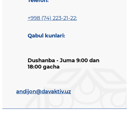
Telefon
:
+998 (74) 223-21-22
;
Qabul kunlari
:
Dushanba - Juma 9:00 dan
18:00 gacha
andijon@davaktiv.uz