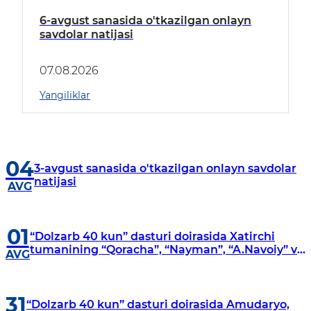
6-avgust sanasida o'tkazilgan onlayn
savdolar natijasi
07.08.2026
Yangiliklar
04
3-avgust sanasida o'tkazilgan onlayn savdolar
natijasi
AVG
01
“Dolzarb 40 kun” dasturi doirasida Xatirchi
tumanining “Qoracha”, “Nayman”, “A.Navoiy” va
AVG
“Damariq” mahallalarida manzilli o‘rganishlar
olib borildi
31
“Dolzarb 40 kun” dasturi doirasida Amudaryo,