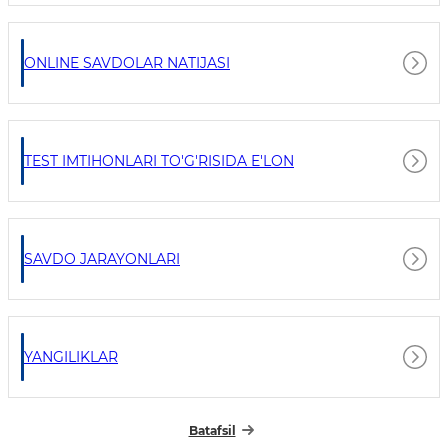
ONLINE SAVDOLAR NATIJASI
TEST IMTIHONLARI TO'G'RISIDA E'LON
SAVDO JARAYONLARI
YANGILIKLAR
Batafsil