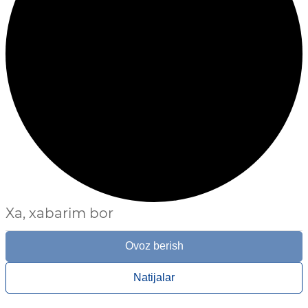
Xa, xabarim bor
Ovoz berish
Natijalar