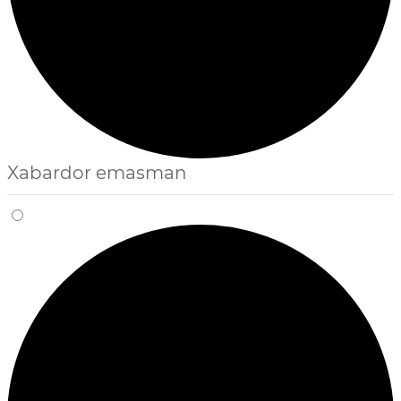
Xabardor emasman