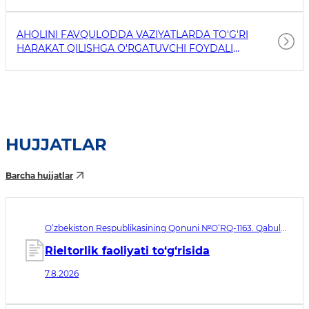
AHOLINI FAVQULODDA VAZIYATLARDA TO'G'RI
HARAKAT QILISHGA O'RGATUVCHI FOYDALI
HAVOLALAR
HUJJATLAR
Barcha hujjatlar
O‘zbekiston Respublikasining Qonuni №O‘RQ-1163. Qabul
qilingan sana 07.08.2026. Kuchga kirish sanasi 08.11.2026
Rieltorlik faoliyati to‘g‘risida
7.8.2026