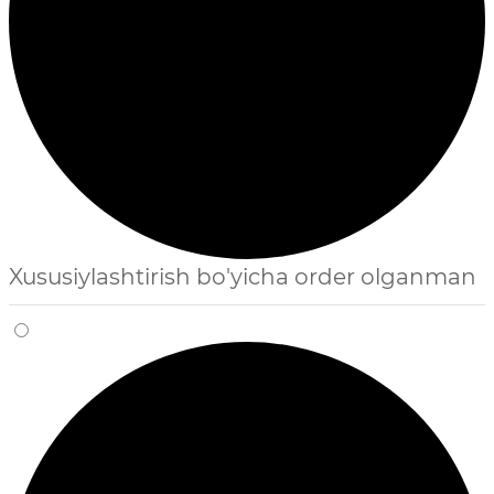
Xususiylashtirish bo'yicha order olganman