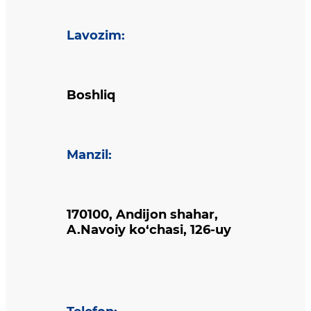
Lavozim
:
Boshliq
Manzil
:
170100, Andijon shahar,
A.Navoiy ko‘chasi, 126-uy