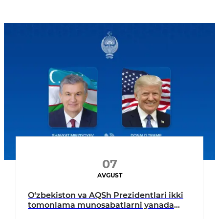
07
AVGUST
O‘zbekiston va AQSh Prezidentlari ikki
tomonlama munosabatlarni yanada
mustahkamlash istiqbollarini