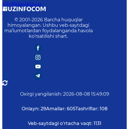
info@davaktiv.uz
© 2001-
2026
Barcha huquqlar
himoyalangan. Ushbu veb-saytdagi
ma’lumotlardan foydalanganda havola
ko‘rsatilishi shart.
Oxirgi yangilanish
:
2026-08-08 15:49:09
Onlayn:
29
Amallar:
605
Tashriflar:
108
Veb-saytdagi o‘rtacha vaqt:
1131