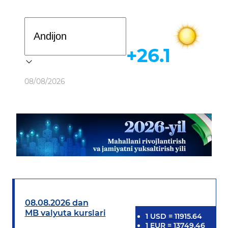
Davlat dasturi
+26.1
Ob-havo
08/08/2026
08.08.2026 dan
MB valyuta kurslari
1
USD
=
11915.64
1
EUR
=
13749.46