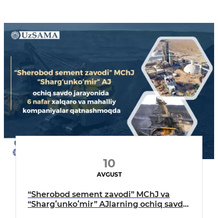
10
AVGUST
“Sherobod sement zavodi” MChJ va
“Shargʻunkoʻmir” AJlarning ochiq savdo
jarayonida 6 nafar xalqaro va mahalliy