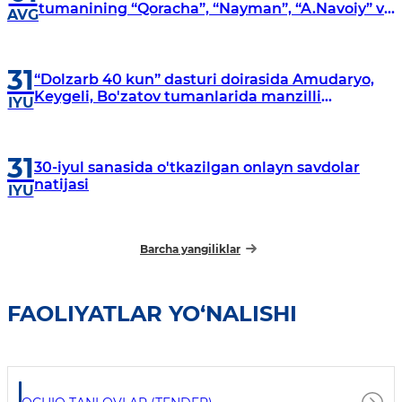
tumanining “Qoracha”, “Nayman”, “A.Navoiy” va
AVG
“Damariq” mahallalarida manzilli o‘rganishlar
olib borildi
31
“Dolzarb 40 kun” dasturi doirasida Amudaryo,
Keygeli, Bo'zatov tumanlarida manzilli
IYU
o‘rganishlar olib borildi
31
30-iyul sanasida o'tkazilgan onlayn savdolar
natijasi
IYU
Barcha yangiliklar
FAOLIYATLAR YO‘NALISHI