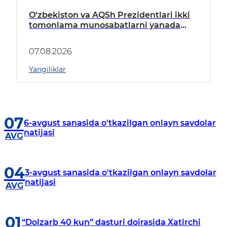
O‘zbekiston va AQSh Prezidentlari ikki
tomonlama munosabatlarni yanada
mustahkamlash istiqbollarini
muhokama qildilar
07.08.2026
Yangiliklar
07
6-avgust sanasida o'tkazilgan onlayn savdolar
natijasi
AVG
04
3-avgust sanasida o'tkazilgan onlayn savdolar
natijasi
AVG
01
“Dolzarb 40 kun” dasturi doirasida Xatirchi