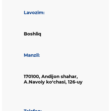
Lavozim
:
Boshliq
Manzil
:
170100, Andijon shahar,
A.Navoiy ko‘chasi, 126-uy