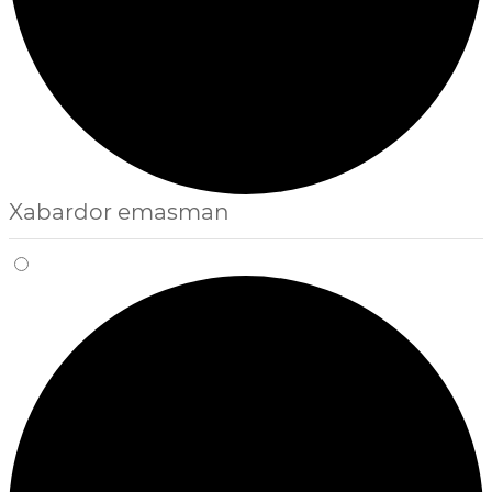
Xabardor emasman