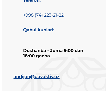
Telefon
:
+998 (74) 223-21-22
;
Qabul kunlari
:
Dushanba - Juma 9:00 dan
18:00 gacha
andijon@davaktiv.uz