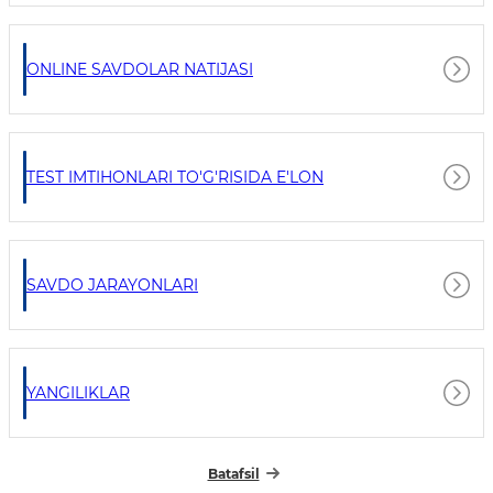
ONLINE SAVDOLAR NATIJASI
TEST IMTIHONLARI TO'G'RISIDA E'LON
SAVDO JARAYONLARI
YANGILIKLAR
Batafsil