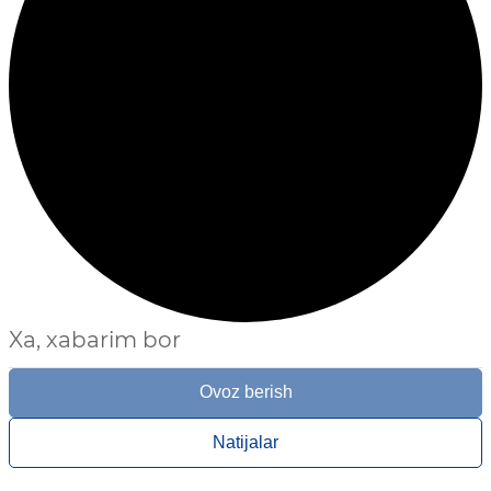
Xa, xabarim bor
Ovoz berish
Natijalar