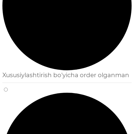
Xususiylashtirish bo'yicha order olganman