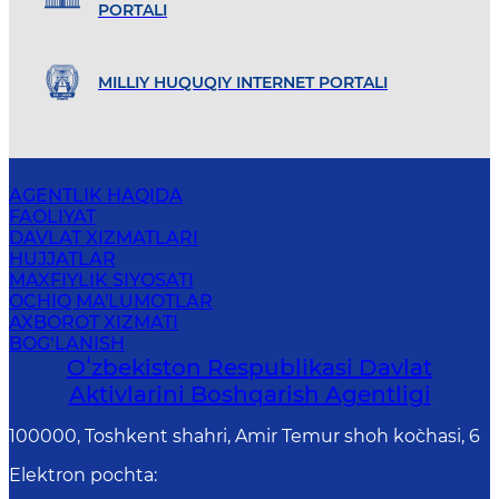
PORTALI
MILLIY HUQUQIY INTERNET PORTALI
AGENTLIK HAQIDA
FAOLIYAT
DAVLAT XIZMATLARI
HUJJATLAR
MAXFIYLIK SIYOSATI
OCHIQ MA'LUMOTLAR
AXBOROT XIZMATI
BOG‘LANISH
Oʻzbekiston Respublikasi Davlat
Aktivlarini Boshqarish Agentligi
100000, Toshkent shahri, Amir Temur shoh ko`chasi, 6
Elektron pochta
: