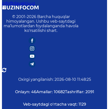
info@davaktiv.uz
© 2001-
2026
Barcha huquqlar
himoyalangan. Ushbu veb-saytdagi
ma’lumotlardan foydalanganda havola
ko‘rsatilishi shart.
Oxirgi yangilanish
:
2026-08-10 11:48:25
Onlayn:
46
Amallar:
10682
Tashriflar:
2091
Veb-saytdagi o‘rtacha vaqt:
1129