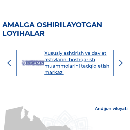
AMALGA OSHIRILAYOTGAN
LOYIHALAR
Xususiylashtirish va davlat
avdo
aktivlarini boshqarish
muammolarini tadqiq etish
markazi
Andijon viloyati