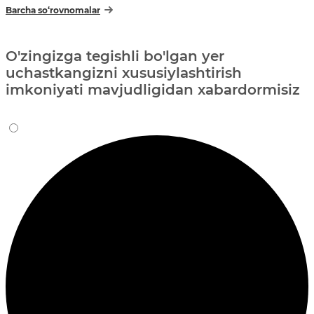
Barcha so‘rovnomalar
O'zingizga tegishli bo'lgan yer
uchastkangizni xususiylashtirish
imkoniyati mavjudligidan xabardormisiz