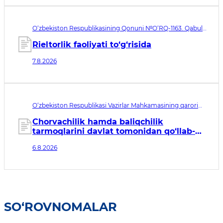
O‘zbekiston Respublikasining Qonuni №O‘RQ-1163. Qabul
qilingan sana 07.08.2026. Kuchga kirish sanasi 08.11.2026
Rieltorlik faoliyati to‘g‘risida
7.8.2026
O‘zbekiston Respublikasi Vazirlar Mahkamasining qarori
№435. Qabul qilingan sana 06.08.2026. Kuchga kirish
sanasi 07.08.2026
Chorvachilik hamda baliqchilik
tarmoqlarini davlat tomonidan qo‘llab-
quvvatlashning qo‘shimcha chora-
6.8.2026
tadbirlari to‘g‘risida
SO‘ROVNOMALAR