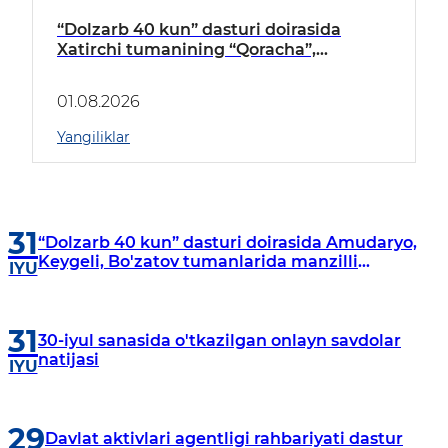
“Dolzarb 40 kun” dasturi doirasida
Xatirchi tumanining “Qoracha”,
“Nayman”, “A.Navoiy” va “Damariq”
mahallalarida manzilli o‘rganishlar olib
01.08.2026
borildi
Yangiliklar
31
“Dolzarb 40 kun” dasturi doirasida Amudaryo,
Keygeli, Bo'zatov tumanlarida manzilli
IYU
o‘rganishlar olib borildi
31
30-iyul sanasida o'tkazilgan onlayn savdolar
natijasi
IYU
29
Davlat aktivlari agentligi rahbariyati dastur