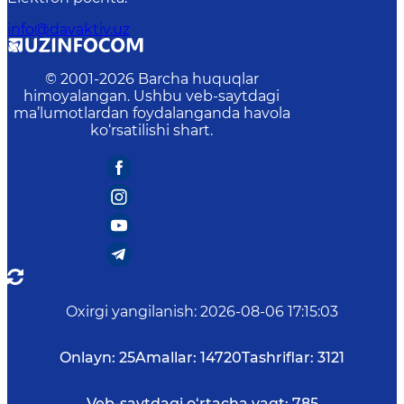
info@davaktiv.uz
© 2001-
2026
Barcha huquqlar
himoyalangan. Ushbu veb-saytdagi
ma’lumotlardan foydalanganda havola
ko‘rsatilishi shart.
Oxirgi yangilanish
:
2026-08-06 17:15:03
Onlayn:
25
Amallar:
14720
Tashriflar:
3121
Veb-saytdagi o‘rtacha vaqt:
785