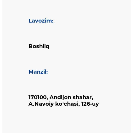
Lavozim
:
Boshliq
Manzil
:
170100, Andijon shahar,
A.Navoiy ko‘chasi, 126-uy