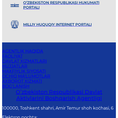
O’ZBEKISTON RESPUBLIKASI HUKUMATI
PORTALI
MILLIY HUQUQIY INTERNET PORTALI
AGENTLIK HAQIDA
FAOLIYAT
DAVLAT XIZMATLARI
HUJJATLAR
MAXFIYLIK SIYOSATI
OCHIQ MA'LUMOTLAR
AXBOROT XIZMATI
BOG‘LANISH
Oʻzbekiston Respublikasi Davlat
Aktivlarini Boshqarish Agentligi
100000, Toshkent shahri, Amir Temur shoh ko`chasi, 6
Elektron pochta
: