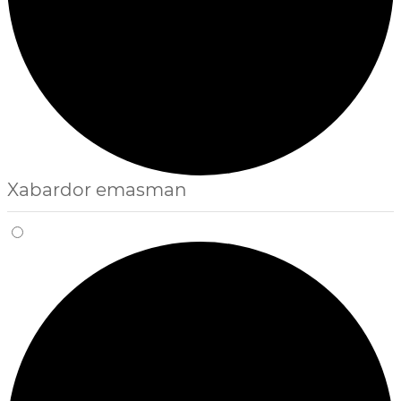
Xabardor emasman