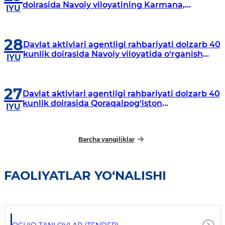
doirasida Navoiy viloyatining Karmana,
IYU
Navbahor, Xatirchi va Nurota tumanlarida
o‘rganish o‘tkazmoqda
28
Davlat aktivlari agentligi rahbariyati dolzarb 40
kunlik doirasida Navoiy viloyatida o‘rganish
IYU
o‘tkazdi
27
Davlat aktivlari agentligi rahbariyati dolzarb 40
kunlik doirasida Qoraqalpog‘iston
IYU
Respublikasida o‘rganish o‘tkazmoqda
Barcha yangiliklar
FAOLIYATLAR YO‘NALISHI