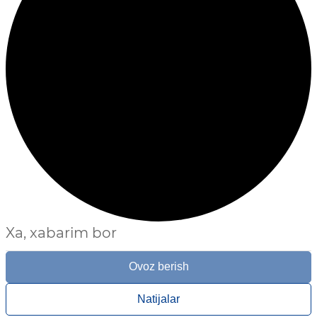
Xa, xabarim bor
Ovoz berish
Natijalar