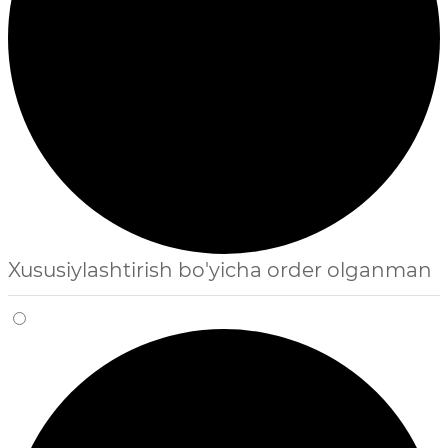
Xususiylashtirish bo'yicha order olganman