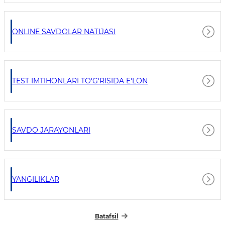
ONLINE SAVDOLAR NATIJASI
TEST IMTIHONLARI TO'G'RISIDA E'LON
SAVDO JARAYONLARI
YANGILIKLAR
Batafsil