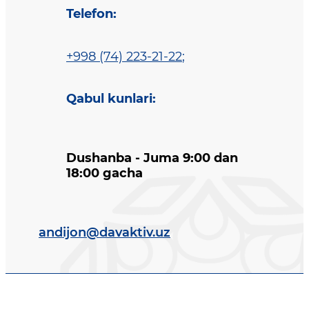
Telefon
:
+998 (74) 223-21-22
;
Qabul kunlari
:
Dushanba - Juma 9:00 dan
18:00 gacha
andijon@davaktiv.uz