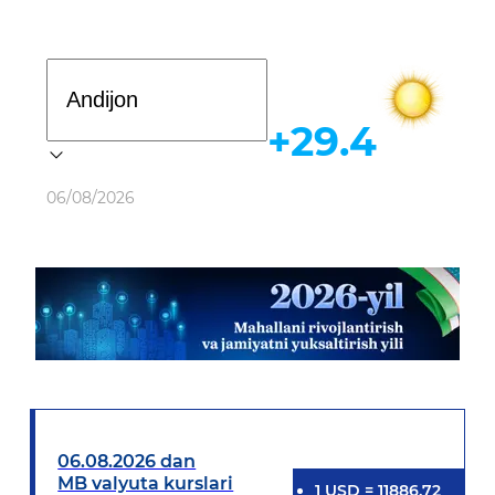
Davlat dasturi
+29.4
Ob-havo
06/08/2026
06.08.2026 dan
MB valyuta kurslari
1
USD
=
11886.72