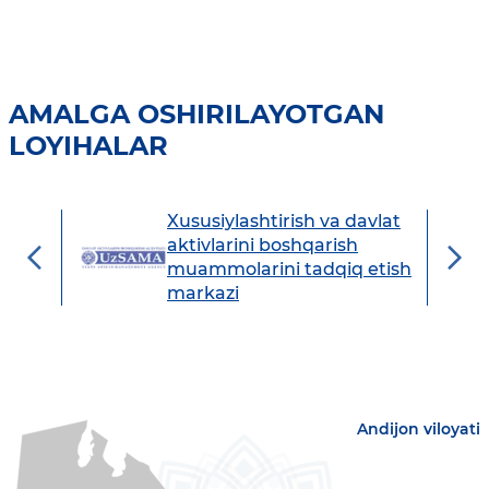
AMALGA OSHIRILAYOTGAN
LOYIHALAR
Xususiylashtirish va davlat
avdo
aktivlarini boshqarish
muammolarini tadqiq etish
markazi
Andijon viloyati