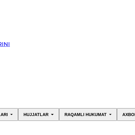
INI
LARI
HUJJATLAR
RAQAMLI HUKUMAT
AXBO