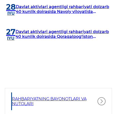
28
Davlat aktivlari agentligi rahbariyati dolzarb
40 kunlik doirasida Navoiy viloyatida
IYU
o‘rganish o‘tkazdi
27
Davlat aktivlari agentligi rahbariyati dolzarb
40 kunlik doirasida Qoraqalpog‘iston
IYU
Respublikasida o‘rganish o‘tkazmoqda
RAHBARIYATNING BAYONOTLARI VA
NUTQLARI