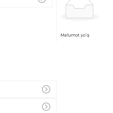
Maʼlumot yoʻq