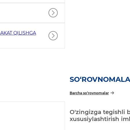
AKAT QILISHGA
SO‘ROVNOMAL
Barcha so‘rovnomalar
O'zingizga tegishli 
xususiylashtirish i