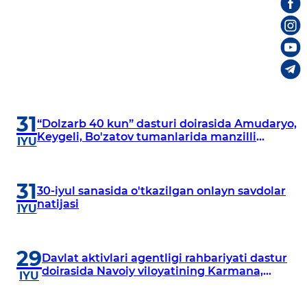
31
“Dolzarb 40 kun” dasturi doirasida Amudaryo,
Keygeli, Bo'zatov tumanlarida manzilli
IYU
o‘rganishlar olib borildi
31
30-iyul sanasida o'tkazilgan onlayn savdolar
natijasi
IYU
29
Davlat aktivlari agentligi rahbariyati dastur
doirasida Navoiy viloyatining Karmana,
IYU
Navbahor, Xatirchi va Nurota tumanlarida
o‘rganish o‘tkazmoqda