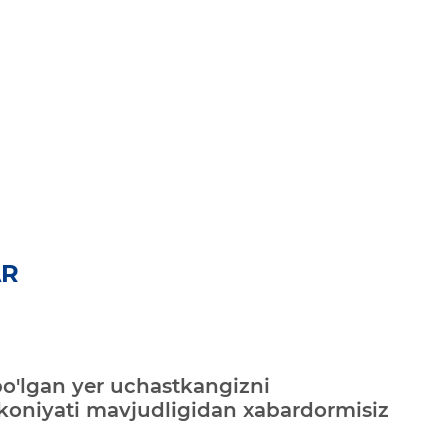
AR
bo'lgan yer uchastkangizni
mkoniyati mavjudligidan xabardormisiz